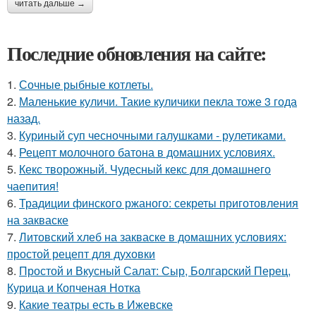
читать дальше →
Последние обновления на сайте:
1.
Сочные рыбные котлеты.
2.
Маленькие куличи. Такие куличики пекла тоже 3 года
назад.
3.
Куриный суп чесночными галушками - рулетиками.
4.
Рецепт молочного батона в домашних условиях.
5.
Кекс творожный. Чудесный кекс для домашнего
чаепития!
6.
Традиции финского ржаного: секреты приготовления
на закваске
7.
Литовский хлеб на закваске в домашних условиях:
простой рецепт для духовки
8.
Простой и Вкусный Салат: Сыр, Болгарский Перец,
Курица и Копченая Нотка
9.
Какие театры есть в Ижевске