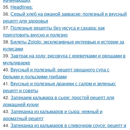
35.
Headlines:
36.
Серый хлеб на ржаной закваске: полезный и вкусный
рецепт для здоровья
37.
Полезные рецепты без уксуса и сахара: как
приготовить вкусно и полезно
38.
Билеты Zoloto: эксклюзивные интервью и истории за
кулисами
39.
Завтрак на ходу: рисовуха с креветками и овощами в
мультиварке
40.
Вкусный и полезный: рецепт овощного супа с
белыми и польскими грибами
41.
Вкусные и полезные драники с салом и зеленью:
рецепт и советы
42.
Запекаем кальмара в сыре: простой рецепт для
домашней кухни
43.
Запеканка из кальмаров и сыра: нежный и
ароматный рецепт
44.
Запеканка из кальмаров в сливочном соусе: рецепт и