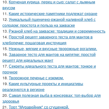
10.
Копченая курица, перец и сыр: салат с дымным
вкусом
11.
Какие исторические памятники подлежат охране
12.
Уникальный пшенично-ржаной наливной хлеб с
солодом: простота и польза на закваске
13.
Ржаной хлеб на закваске: традиции и современность
14.
Простой рецепт заварного теста для мантов в
хлебопечке: пошаговая инструкция
15.
Нежные, мягкие и вкусные творожные рогалики.
16.
Заварное тесто для мантов на кипятке: простой
рецепт для идеальных мант
17.
Секреты идеального теста для мантов: тонкое и
прочное
18.
Творожное печенье с изюмом.
19.
Какие культурные проекты и инициативы
реализуются в регионе
20.
Самая полезная рыба в консервах: топ-выбор для
здоровья
21.
Торт "Муравейник" со сгущенкой.