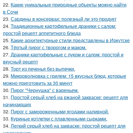
22.
Какие уникальные природные объекты можно найти
в Сочи
23.
Сардины в консервах: полезный ли это продукт
24.
Традиционные картофельные драники с салом:
простой рецепт аппетитного блюда
25.
Какие архитектурные стили представлены в Иркутске
26.
Тёртый пирог с творогом и маком.
27.
Драники картофельные с луком и салом: простой и
вкусный рецепт
28.
Торт из печенья без выпечки.
29.
Микроволновка с грилем: 15 вкусных блюд, которые
можно приготовить за 30 минут
30.
Пирог "Чернушка" с вареньем.
31.
Простой серый хлеб на ржаной закваске: рецепт для
начинающих
32.
Пирог с замороженными ягодами наливной.
33.
Куриные котлетки с плавленными сырками.
34.
Легкий серый хлеб на закваске: простой рецепт для
начинающих