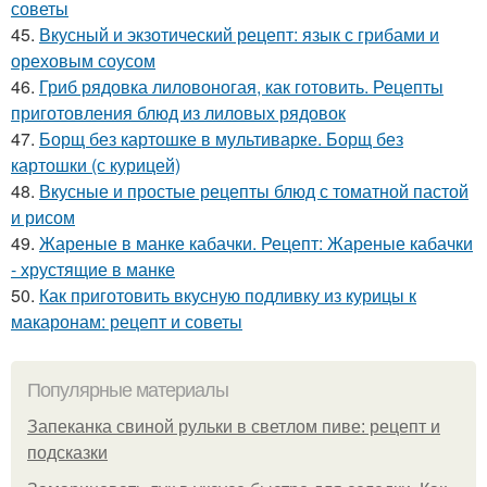
советы
45.
Вкусный и экзотический рецепт: язык с грибами и
ореховым соусом
46.
Гриб рядовка лиловоногая, как готовить. Рецепты
приготовления блюд из лиловых рядовок
47.
Борщ без картошке в мультиварке. Борщ без
картошки (с курицей)
48.
Вкусные и простые рецепты блюд с томатной пастой
и рисом
49.
Жареные в манке кабачки. Рецепт: Жареные кабачки
- хрустящие в манке
50.
Как приготовить вкусную подливку из курицы к
макаронам: рецепт и советы
Популярные материалы
Запеканка свиной рульки в светлом пиве: рецепт и
подсказки