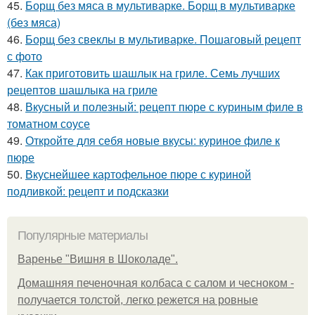
45.
Борщ без мяса в мультиварке. Борщ в мультиварке
(без мяса)
46.
Борщ без свеклы в мультиварке. Пошаговый рецепт
с фото
47.
Как приготовить шашлык на гриле. Семь лучших
рецептов шашлыка на гриле
48.
Вкусный и полезный: рецепт пюре с куриным филе в
томатном соусе
49.
Откройте для себя новые вкусы: куриное филе к
пюре
50.
Вкуснейшее картофельное пюре с куриной
подливкой: рецепт и подсказки
Популярные материалы
Варенье "Вишня в Шоколаде".
Домашняя печеночная колбаса с салом и чесноком -
получается толстой, легко режется на ровные