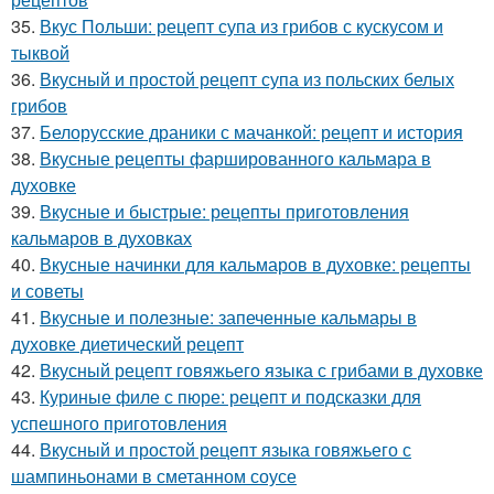
35.
Вкус Польши: рецепт супа из грибов с кускусом и
тыквой
36.
Вкусный и простой рецепт супа из польских белых
грибов
37.
Белорусские драники с мачанкой: рецепт и история
38.
Вкусные рецепты фаршированного кальмара в
духовке
39.
Вкусные и быстрые: рецепты приготовления
кальмаров в духовках
40.
Вкусные начинки для кальмаров в духовке: рецепты
и советы
41.
Вкусные и полезные: запеченные кальмары в
духовке диетический рецепт
42.
Вкусный рецепт говяжьего языка с грибами в духовке
43.
Куриные филе с пюре: рецепт и подсказки для
успешного приготовления
44.
Вкусный и простой рецепт языка говяжьего с
шампиньонами в сметанном соусе