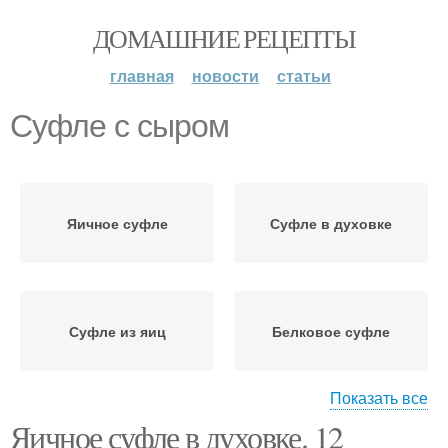
ДОМАШНИЕ РЕЦЕПТЫ
главная
новости
статьи
Суфле с сыром
Яичное суфле
Суфле в духовке
Суфле из яиц
Белковое суфле
Показать все
Яичное суфле в духовке. 12
Суфле в дом
Суфле для торта