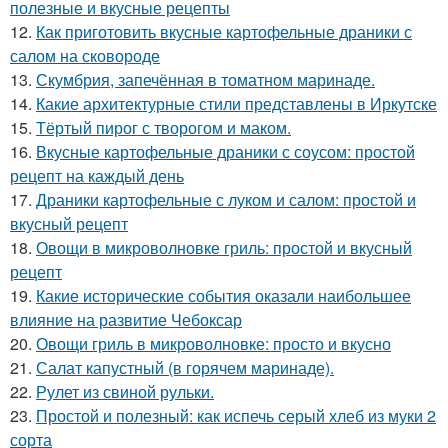
полезные и вкусные рецепты
12.
Как приготовить вкусные картофельные драники с
салом на сковороде
13.
Скумбрия, запечённая в томатном маринаде.
14.
Какие архитектурные стили представлены в Иркутске
15.
Тёртый пирог с творогом и маком.
16.
Вкусные картофельные драники с соусом: простой
рецепт на каждый день
17.
Драники картофельные с луком и салом: простой и
вкусный рецепт
18.
Овощи в микроволновке гриль: простой и вкусный
рецепт
19.
Какие исторические события оказали наибольшее
влияние на развитие Чебоксар
20.
Овощи гриль в микроволновке: просто и вкусно
21.
Салат капустный (в горячем маринаде).
22.
Рулет из свиной рульки.
23.
Простой и полезный: как испечь серый хлеб из муки 2
сорта