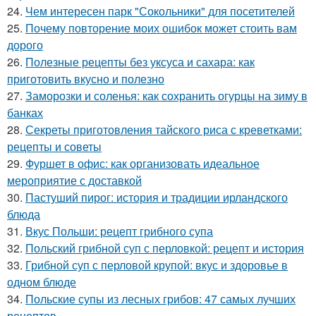
24.
Чем интересен парк "Сокольники" для посетителей
25.
Почему повторение моих ошибок может стоить вам
дорого
26.
Полезные рецепты без уксуса и сахара: как
приготовить вкусно и полезно
27.
Заморозки и соленья: как сохранить огурцы на зиму в
банках
28.
Секреты приготовления тайского риса с креветками:
рецепты и советы
29.
Фуршет в офис: как организовать идеальное
мероприятие с доставкой
30.
Пастуший пирог: история и традиции ирландского
блюда
31.
Вкус Польши: рецепт грибного супа
32.
Польский грибной суп с перловкой: рецепт и история
33.
Грибной суп с перловой крупой: вкус и здоровье в
одном блюде
34.
Польские супы из лесных грибов: 47 самых лучших
рецептов