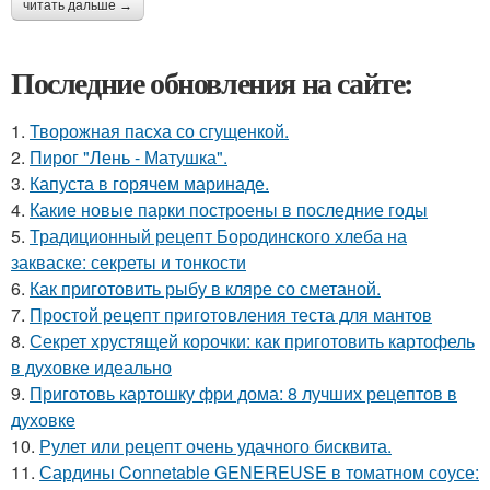
читать дальше →
Последние обновления на сайте:
1.
Творожная пасха со сгущенкой.
2.
Пирог "Лень - Матушка".
3.
Капуста в горячем маринаде.
4.
Какие новые парки построены в последние годы
5.
Традиционный рецепт Бородинского хлеба на
закваске: секреты и тонкости
6.
Как приготовить рыбу в кляре со сметаной.
7.
Простой рецепт приготовления теста для мантов
8.
Секрет хрустящей корочки: как приготовить картофель
в духовке идеально
9.
Приготовь картошку фри дома: 8 лучших рецептов в
духовке
10.
Рулет или рецепт очень удачного бисквита.
11.
Сардины Connetable GENEREUSE в томатном соусе: