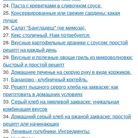
24.
Паста с креветками в сливочном соусе.
25.
Консервированные или свежие сардины: какая
лучше
26.
Салат "Бангладеш" (не мимоза).
27.
Кекс столичный. Нам потребуется:
28.
Вкусные картофельные драники с соусом: простой
рецепт на каждый день
29.
Вкусные и полезные овощи гриль из микроволновки:
быстрый и простой рецепт
30.
Домашнее печенье на скорую руку в виде коржиков.
31.
Бананово - клубничный коктейль.
32.
Рецепт пышного серого хлеба на закваске: как
приготовить в домашних условиях
33.
Серый хлеб на хмелевой закваске: уникальная
комбинация вкусов
34.
Домашний серый хлеб на ржаной закваске: простой
рецепт для начинающих
35.
Ленивые голубчики. Ингредиенты: