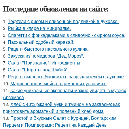
Последние обновления на сайте:
1.
Тефтели с рисом и сливочной подливкой в духовке.
2.
Рыбка в кляре на минералке.
3.
Спагетти с фрикадельками в сливочно - сырном соусе.
4.
Пасхальный сдобный каравай.
5.
Рецепт быстрого пасхального кулича.
6.
Закуска из помидоров "Дед Мороз".
7.
Салат "Признание". Ингредиенты.
8.
Салат "Шпроты под Шубой".
9.
Рецепт пышного бисквита с разрыхлителем в духовке.
10.
Маринованная мойва в домашних условиях.
11.
Какие уникальные экспонаты можно увидеть в музеях
Арзамаса
12.
Хлеб с 40% ржаной муки и тмином на закваске: как
приготовить ароматный и полезный хлеб дома
13.
Простой и Вкусный Салат с Курицей, Болгарским
Перцем и Помидорами: Рецепт на Каждый День