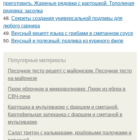
приготовить. Жареные рядовки с картошкой. Тополиная
рядовка: засолка
48.
Секреты создания универсальной подливы для
любого гарнира
49.
Вкусный рецепт языка с грибами в сметанном соусе
50.
Вкусный и полезный: подлива из куриного филе
Популярные материалы
Песочное тесто рецепт с майонезом. Песочное тесто
на майонезе
Пюре яблочное в микроволновке. Пюре из яблок в
СВЧ-печи
Картошка в мультиварке с фаршем и сметаной.
Картофельная запеканка с фаршем и сметаной в
мультиварке
Салат тритон с кальмарами, крабовыми палочками и