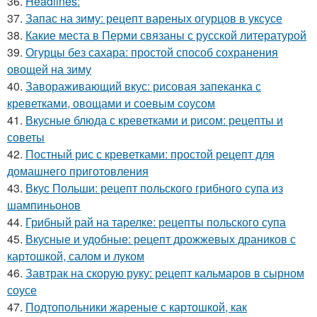
36.
Headlines:
37.
Запас на зиму: рецепт вареных огурцов в уксусе
38.
Какие места в Перми связаны с русской литературой
39.
Огурцы без сахара: простой способ сохранения
овощей на зиму
40.
Завораживающий вкус: рисовая запеканка с
креветками, овощами и соевым соусом
41.
Вкусные блюда с креветками и рисом: рецепты и
советы
42.
Постный рис с креветками: простой рецепт для
домашнего приготовления
43.
Вкус Польши: рецепт польского грибного супа из
шампиньонов
44.
Грибный рай на тарелке: рецепты польского супа
45.
Вкусные и удобные: рецепт дрожжевых драников с
картошкой, салом и луком
46.
Завтрак на скорую руку: рецепт кальмаров в сырном
соусе
47.
Подтопольники жареные с картошкой, как