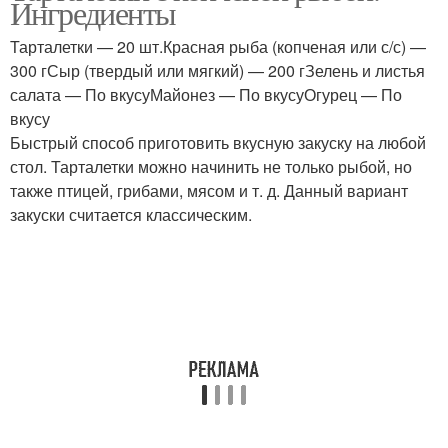
Ингредиенты
рецепты
Тарталетки — 20 шт.Красная рыба (копченая или с/с) —
300 гСыр (твердый или мягкий) — 200 гЗелень и листья
Тарталетки с
салата — По вкусуМайонез — По вкусуОгурец — По
консервированной
Жареные тарталетки
вкусу
рыбой
Быстрый способ приготовить вкусную закуску на любой
стол. Тарталетки можно начинить не только рыбой, но
также птицей, грибами, мясом и т. д. Данный вариант
Тарталетки с рыбными
закуски считается классическим.
консервами