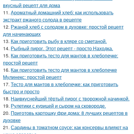
вкусный рецепт для дома
11.
Ароматный домашний хлеб: как использовать
экстракт ржаного солода в рецепте
12.
Ржаной хлеб с солодом в духовке: простой рецепт
для начинающих
13.
Как приготовить рыбу в кляре со сметаной.
14.
Рыбный пирог. Этот рецепт - просто Находка.
15.
Как приготовить тесто для мантов в хлебопечке:
простой рецепт
16.
Как приготовить тесто для мантов в хлебопечке
Мулинекс: простой рецепт
17.
Тесто для мантов в хлебопечке: как приготовить
быстро и просто
18.
Наивкуснейший тёртый пирог с творожной начинкой.
19.
Рулетики с курицей и сыром на сковороде.
20.
Приготовь картошку фри дома: 8 лучших рецептов в
духовке
21.
Сардины в томатном соусе: как консервы влияют на