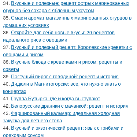
34.
Вкусные и полезные: рецепт острых маринованных
огурцов без сахара с яблочным уксусом
35.
Смак и аромат магазинных маринованных огурцов в
домашних условиях
36.
Откройте для себя новые вкусы: 20 рецептов
идеального риса с овощами
37.
Вкусный и полезный рецепт: Королевские креветки с
овощами и рисом
38.
Вкусные блюда с креветками и рисом: рецепты и
советы
39.
Пастуший пирог с говядиной: рецепт и история
40.
Дидюли в Магнитогорске: все, что нужно знать о
концертах
41.
Группа Бутырка: где и когда выступают
42.
Белорусские драники с мачанкой: рецепт и история
43.
Фаршированный кальмар: идеальная холодная
закуска для летнего стола
44.
Вкусный и экзотический рецепт: язык с грибами и
ореховым соусом