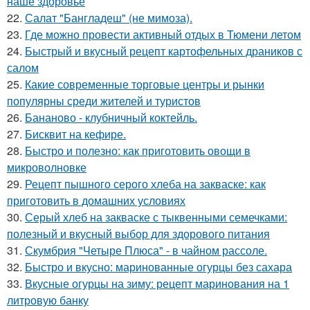
наше здоровье
22.
Салат "Бангладеш" (не мимоза).
23.
Где можно провести активный отдых в Тюмени летом
24.
Быстрый и вкусный рецепт картофельных драников с
салом
25.
Какие современные торговые центры и рынки
популярны среди жителей и туристов
26.
Бананово - клубничный коктейль.
27.
Бисквит на кефире.
28.
Быстро и полезно: как приготовить овощи в
микроволновке
29.
Рецепт пышного серого хлеба на закваске: как
приготовить в домашних условиях
30.
Серый хлеб на закваске с тыквенными семечками:
полезный и вкусный выбор для здорового питания
31.
Скумбрия "Четыре Плюса" - в чайном рассоле.
32.
Быстро и вкусно: маринованные огурцы без сахара
33.
Вкусные огурцы на зиму: рецепт маринования на 1
литровую банку