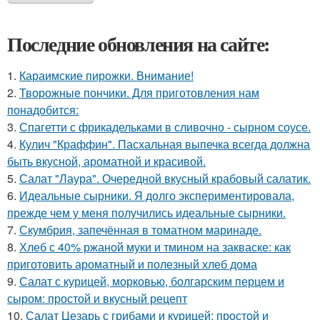
Последние обновления на сайте:
1.
Караимские пирожки. Внимание!
2.
Творожные пончики. Для приготовления нам
понадобится:
3.
Спагетти с фрикадельками в сливочно - сырном соусе.
4.
Кулич "Краффин". Пасхальная выпечка всегда должна
быть вкусной, ароматной и красивой.
5.
Салат "Лаура". Очередной вкусный крабовый салатик.
6.
Идеальные сырники. Я долго экспериментировала,
прежде чем у меня получились идеальные сырники.
7.
Скумбрия, запечённая в томатном маринаде.
8.
Хлеб с 40% ржаной муки и тмином на закваске: как
приготовить ароматный и полезный хлеб дома
9.
Салат с курицей, морковью, болгарским перцем и
сыром: простой и вкусный рецепт
10.
Салат Цезарь с грибами и курицей: простой и