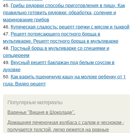
45.
Грибы рядовки способы приготовления в пищу. Как
правильно готовить рядовки: обработка, соление и
маринование грибов
46.
Купеческая сладость: рецепт гречки с мясом и тыквой
47.
Рецепт потрясающего постного борща в
мультиварке. Рецепт постного борща в мультиварке
48.
Постный борщ в мультиварке со специями и
сельдереем
49.
Вкусный рецепт баклажан под белым соусом в
духовке
50.
Как варить пшеничную кашу на молоке ребенку от 1
года. Видео рецепт
Популярные материалы
Варенье "Вишня в Шоколаде".
Домашняя печеночная колбаса с салом и чесноком -
получается толстой, легко режется на ровные