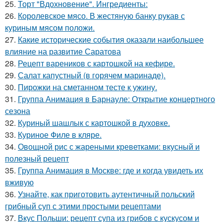
25.
Торт "Вдохновение". Ингредиенты:
26.
Королевское мясо. В жестяную банку рукав с
куриным мясом положи.
27.
Какие исторические события оказали наибольшее
влияние на развитие Саратова
28.
Рецепт вареников с картошкой на кефире.
29.
Салат капустный (в горячем маринаде).
30.
Пирожки на сметанном тесте к ужину.
31.
Группа Анимация в Барнауле: Открытие концертного
сезона
32.
Куриный шашлык с картошкой в духовке.
33.
Куриное Филе в кляре.
34.
Овощной рис с жареными креветками: вкусный и
полезный рецепт
35.
Группа Анимация в Москве: где и когда увидеть их
вживую
36.
Узнайте, как приготовить аутентичный польский
грибный суп с этими простыми рецептами
37.
Вкус Польши: рецепт супа из грибов с кускусом и