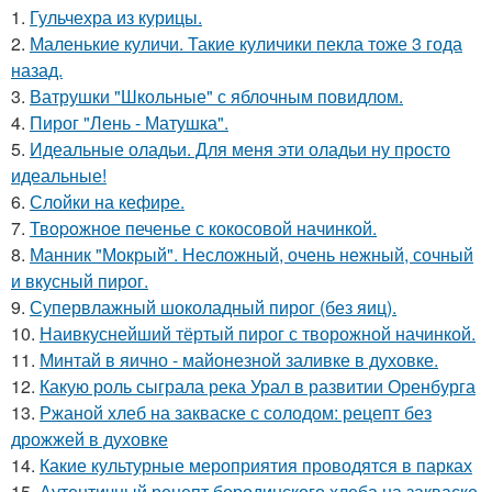
1.
Гульчехра из курицы.
2.
Маленькие куличи. Такие куличики пекла тоже 3 года
назад.
3.
Ватрушки "Школьные" с яблочным повидлом.
4.
Пирог "Лень - Матушка".
5.
Идеальные оладьи. Для меня эти оладьи ну просто
идеальные!
6.
Слойки на кефире.
7.
Твopoжное печенье с кокосовой начинкой.
8.
Манник "Мокрый". Несложный, очень нежный, сочный
и вкусный пирог.
9.
Супервлажный шоколадный пирог (без яиц).
10.
Наивкуснейший тёртый пирог с творожной начинкой.
11.
Минтай в яично - майонезной заливке в духовке.
12.
Какую роль сыграла река Урал в развитии Оренбурга
13.
Ржаной хлеб на закваске с солодом: рецепт без
дрожжей в духовке
14.
Какие культурные мероприятия проводятся в парках
15.
Аутентичный рецепт бородинского хлеба на закваске