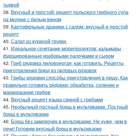
тыквой
38.
Вкусный и простой: рецепт польского грибного супа
на молоке с белым вином
39.
Картофельные драники с салом: вкусный и простой
рецепт
40.
Салат из куриной грудки.
41.
Идеальное сочетание морепродуктов: кальмары
фаршированные крабовыми палочками и сыром
42.
Гриб рядовка лиловоногая, как готовить. Рецепты
приготовления блюд из лиловых рядовок
43.
Грибы рядовки способы приготовления в пищу. Как
правильно готовить рядовки: обработка, соление и
маринование грибов
44.
Вкусный рецепт языка свиной с грибами
45.
Необычный постный борщ в мультиварке. Постный
борщ в мультиварке
46.
Борщ без заморочек в мультиварке. Не хуже, чем в
печи! Готовим вкусный борщ в мультиварке
47.
Рецепты борща без капусты в мультиварке. Как