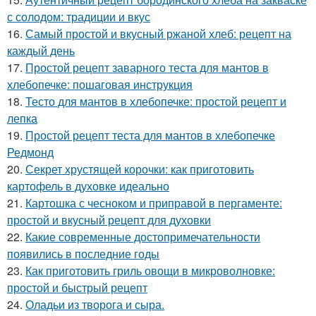
с солодом: традиции и вкус
16.
Самый простой и вкусный ржаной хлеб: рецепт на
каждый день
17.
Простой рецепт заварного теста для мантов в
хлебопечке: пошаговая инструкция
18.
Тесто для мантов в хлебопечке: простой рецепт и
лепка
19.
Простой рецепт теста для мантов в хлебопечке
Редмонд
20.
Секрет хрустящей корочки: как приготовить
картофель в духовке идеально
21.
Картошка с чесноком и приправой в пергаменте:
простой и вкусный рецепт для духовки
22.
Какие современные достопримечательности
появились в последние годы
23.
Как приготовить гриль овощи в микроволновке:
простой и быстрый рецепт
24.
Оладьи из творога и сыра.