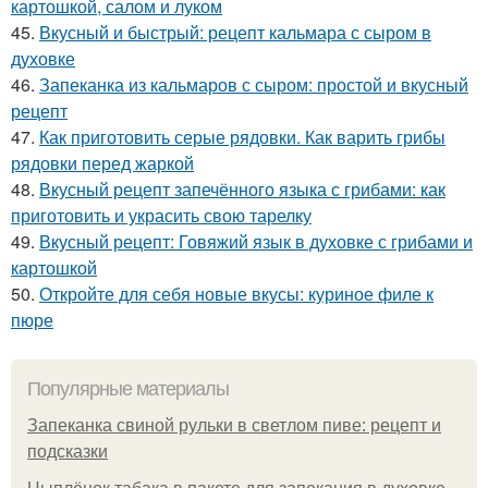
картошкой, салом и луком
45.
Вкусный и быстрый: рецепт кальмара с сыром в
духовке
46.
Запеканка из кальмаров с сыром: простой и вкусный
рецепт
47.
Как приготовить серые рядовки. Как варить грибы
рядовки перед жаркой
48.
Вкусный рецепт запечённого языка с грибами: как
приготовить и украсить свою тарелку
49.
Вкусный рецепт: Говяжий язык в духовке с грибами и
картошкой
50.
Откройте для себя новые вкусы: куриное филе к
пюре
Популярные материалы
Запеканка свиной рульки в светлом пиве: рецепт и
подсказки