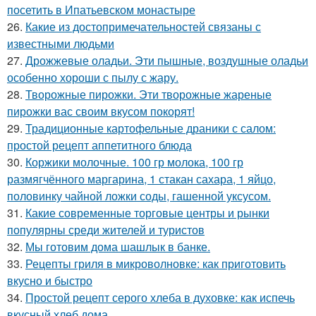
посетить в Ипатьевском монастыре
26.
Какие из достопримечательностей связаны с
известными людьми
27.
Дрожжевые оладьи. Эти пышные, воздушные оладьи
особенно хороши с пылу с жару.
28.
Творожные пирожки. Эти творожные жареные
пирожки вас своим вкусом покорят!
29.
Традиционные картофельные драники с салом:
простой рецепт аппетитного блюда
30.
Коржики молочные. 100 гр молока, 100 гр
размягчённого маргарина, 1 стакан сахара, 1 яйцо,
половинку чайной ложки соды, гашенной уксусом.
31.
Какие современные торговые центры и рынки
популярны среди жителей и туристов
32.
Мы готовим дома шашлык в банке.
33.
Рецепты гриля в микроволновке: как приготовить
вкусно и быстро
34.
Простой рецепт серого хлеба в духовке: как испечь
вкусный хлеб дома