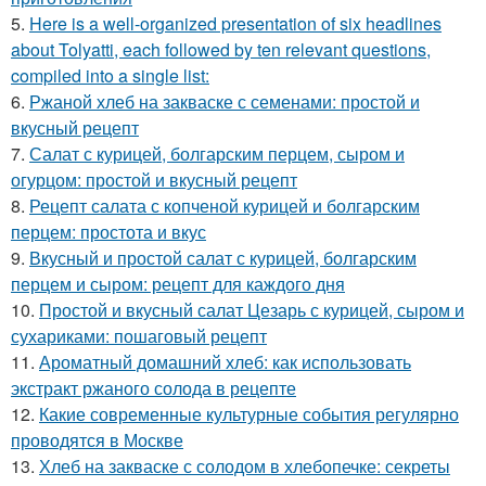
5.
Here is a well-organized presentation of six headlines
about Tolyatti, each followed by ten relevant questions,
compiled into a single list:
6.
Ржаной хлеб на закваске с семенами: простой и
вкусный рецепт
7.
Салат с курицей, болгарским перцем, сыром и
огурцом: простой и вкусный рецепт
8.
Рецепт салата с копченой курицей и болгарским
перцем: простота и вкус
9.
Вкусный и простой салат с курицей, болгарским
перцем и сыром: рецепт для каждого дня
10.
Простой и вкусный салат Цезарь с курицей, сыром и
сухариками: пошаговый рецепт
11.
Ароматный домашний хлеб: как использовать
экстракт ржаного солода в рецепте
12.
Какие современные культурные события регулярно
проводятся в Москве
13.
Хлеб на закваске с солодом в хлебопечке: секреты