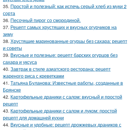
35.
Простой и полезный: как испечь серый хлеб из муки 2
сорта
36.
Песочный пирог со смородиной.
37.
Рецепт самых хрустящих и вкусных огурчиков на
зиму
38.
Хрустящие маринованные огурцы без сахара: рецепт
и советы
39.
Вкусные и полезные: рецепт барских огурцов без
сахара и уксуса
40.
Завтрак в стиле азиатского ресторана: рецепт
жареного риса с креветками
41.
Татьяна Буланова: Известные работы, созданные в
Брянске
42.
Картофельные драники с салом: вкусный и простой
рецепт
43.
Картофельные драники с салом и луком: простой
рецепт для домашней кухни
44.
Вкусные и удобные: рецепт дрожжевых драников с