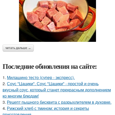
читать дальше →
Последние обновления на сайте:
1.
Милашино тесто (супер - экспресс).
2.
Соус "Цацики". Соус "Цацики" - простой и очень
вкусный соус, который станет прекрасным дополнением
ко многим блюдам!
3.
Рецепт пышного бисквита с разрыхлителем в духовке.
4.
Рижский хлеб с тмином: история и секреты
приготовления