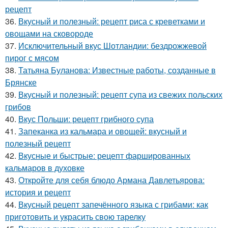
рецепт
36.
Вкусный и полезный: рецепт риса с креветками и
овощами на сковороде
37.
Исключительный вкус Шотландии: бездрожжевой
пирог с мясом
38.
Татьяна Буланова: Известные работы, созданные в
Брянске
39.
Вкусный и полезный: рецепт супа из свежих польских
грибов
40.
Вкус Польши: рецепт грибного супа
41.
Запеканка из кальмара и овощей: вкусный и
полезный рецепт
42.
Вкусные и быстрые: рецепт фаршированных
кальмаров в духовке
43.
Откройте для себя блюдо Армана Давлетьярова:
история и рецепт
44.
Вкусный рецепт запечённого языка с грибами: как
приготовить и украсить свою тарелку