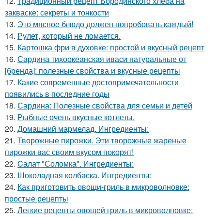
12.
Традиционный рецепт Бородинского хлеба на
закваске: секреты и тонкости
13.
Это мясное блюдо должен попробовать каждый!
14.
Рулет, который не ломается.
15.
Картошка фри в духовке: простой и вкусный рецепт
16.
Сардина тихоокеанская иваси натуральные от
[бренда]: полезные свойства и вкусные рецепты
17.
Какие современные достопримечательности
появились в последние годы
18.
Сардина: Полезные свойства для семьи и детей
19.
Рыбные очень вкусные котлеты.
20.
Домашний мармелад. Ингредиенты:
21.
Творожные пирожки. Эти творожные жареные
пирожки вас своим вкусом покорят!
22.
Cалат "Соломка". Ингредиенты:
23.
Шоколадная колбаска. Ингредиенты:
24.
Как приготовить овощи-гриль в микроволновке:
простые рецепты
25.
Легкие рецепты овощей гриль в микроволновке: