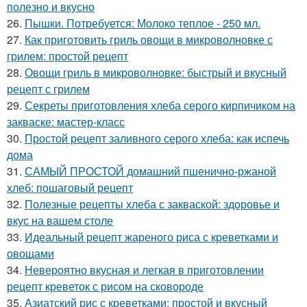
полезно и вкусно
26.
Пышки. Потребуется: Молоко теплое - 250 мл.
27.
Как приготовить гриль овощи в микроволновке с
грилем: простой рецепт
28.
Овощи гриль в микроволновке: быстрый и вкусный
рецепт с грилем
29.
Секреты приготовления хлеба серого кирпичиком на
закваске: мастер-класс
30.
Простой рецепт заливного серого хлеба: как испечь
дома
31.
САМЫЙ ПРОСТОЙ домашний пшенично-ржаной
хлеб: пошаговый рецепт
32.
Полезные рецепты хлеба с закваской: здоровье и
вкус на вашем столе
33.
Идеальный рецепт жареного риса с креветками и
овощами
34.
Невероятно вкусная и легкая в приготовлении
рецепт креветок с рисом на сковороде
35.
Азиатский рис с креветками: простой и вкусный