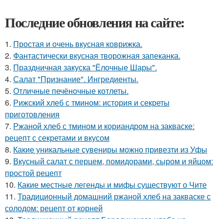
Последние обновления на сайте:
1.
Простая и очень вкусная коврижка.
2.
Фантастически вкусная творожная запеканка.
3.
Праздничная закуска "Ёлочные Шары".
4.
Салат "Признание". Ингредиенты.
5.
Отличные печёночные котлеты.
6.
Рижский хлеб с тмином: история и секреты
приготовления
7.
Ржаной хлеб с тмином и кориандром на закваске:
рецепт с секретами и вкусом
8.
Какие уникальные сувениры можно привезти из Уфы
9.
Вкусный салат с перцем, помидорами, сыром и яйцом:
простой рецепт
10.
Какие местные легенды и мифы существуют о Чите
11.
Традиционный домашний ржаной хлеб на закваске с
солодом: рецепт от корней