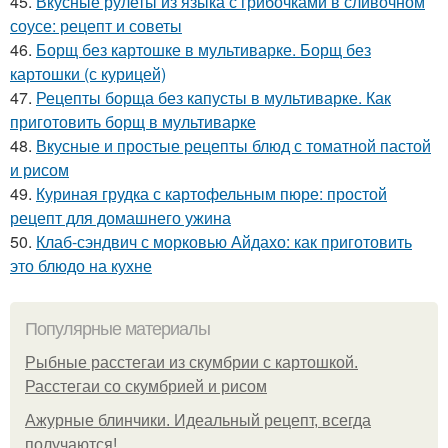
45.
Вкусные рулеты из языка с грибочками в сливочном
соусе: рецепт и советы
46.
Борщ без картошке в мультиварке. Борщ без
картошки (с курицей)
47.
Рецепты борща без капусты в мультиварке. Как
приготовить борщ в мультиварке
48.
Вкусные и простые рецепты блюд с томатной пастой
и рисом
49.
Куриная грудка с картофельным пюре: простой
рецепт для домашнего ужина
50.
Клаб-сэндвич с морковью Айдахо: как приготовить
это блюдо на кухне
Популярные материалы
Рыбные расстегаи из скумбрии с картошкой.
Расстегаи со скумбрией и рисом
Ажурные блинчики. Идеальный рецепт, всегда
получаются!