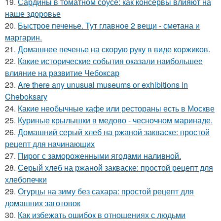
19.
Сардины в томатном соусе: как консервы влияют на
наше здоровье
20.
Быстрое печенье. Тут главное 2 вещи - сметана и
маргарин.
21.
Домашнее печенье на скорую руку в виде коржиков.
22.
Какие исторические события оказали наибольшее
влияние на развитие Чебоксар
23.
Are there any unusual museums or exhibitions in
Cheboksary
24.
Какие необычные кафе или рестораны есть в Москве
25.
Куриные крылышки в медово - чесночном маринаде.
26.
Домашний серый хлеб на ржаной закваске: простой
рецепт для начинающих
27.
Пирог с замороженными ягодами наливной.
28.
Серый хлеб на ржаной закваске: простой рецепт для
хлебопечки
29.
Огурцы на зиму без сахара: простой рецепт для
домашних заготовок
30.
Как избежать ошибок в отношениях с людьми