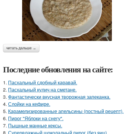
читать дальше →
Последние обновления на сайте:
1.
Пасхальный сдобный каравай.
2.
Пасхальный кулич на сметане.
3.
Фантастически вкусная творожная запеканка.
4.
Слойки на кефире.
5.
Карамелизированные апельсины (постный рецепт).
6.
Пирог "Яблоки на снегу".
7.
Пышные манные кексы.
8.
Супервлажный шоколадный пирог (без яиц).