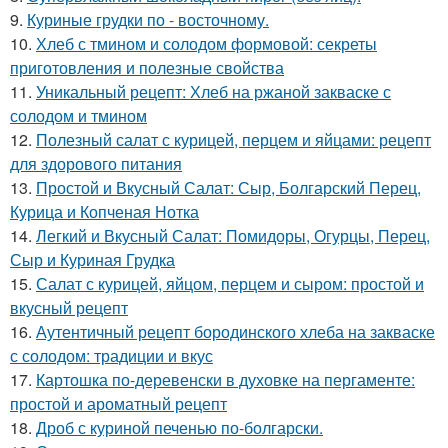
9.
Куриные грудки по - восточному.
10.
Хлеб с тмином и солодом формовой: секреты
приготовления и полезные свойства
11.
Уникальный рецепт: Хлеб на ржаной закваске с
солодом и тмином
12.
Полезный салат с курицей, перцем и яйцами: рецепт
для здорового питания
13.
Простой и Вкусный Салат: Сыр, Болгарский Перец,
Курица и Копченая Нотка
14.
Легкий и Вкусный Салат: Помидоры, Огурцы, Перец,
Сыр и Куриная Грудка
15.
Салат с курицей, яйцом, перцем и сыром: простой и
вкусный рецепт
16.
Аутентичный рецепт бородинского хлеба на закваске
с солодом: традиции и вкус
17.
Картошка по-деревенски в духовке на пергаменте:
простой и ароматный рецепт
18.
Дроб с куриной печенью по-болгарски.