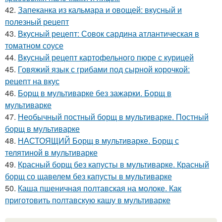
42.
Запеканка из кальмара и овощей: вкусный и
полезный рецепт
43.
Вкусный рецепт: Совок сардина атлантическая в
томатном соусе
44.
Вкусный рецепт картофельного пюре с курицей
45.
Говяжий язык с грибами под сырной корочкой:
рецепт на вкус
46.
Борщ в мультиварке без зажарки. Борщ в
мультиварке
47.
Необычный постный борщ в мультиварке. Постный
борщ в мультиварке
48.
НАСТОЯЩИЙ Борщ в мультиварке. Борщ с
телятиной в мультиварке
49.
Красный борщ без капусты в мультиварке. Красный
борщ со щавелем без капусты в мультиварке
50.
Каша пшеничная полтавская на молоке. Как
приготовить полтавскую кашу в мультиварке