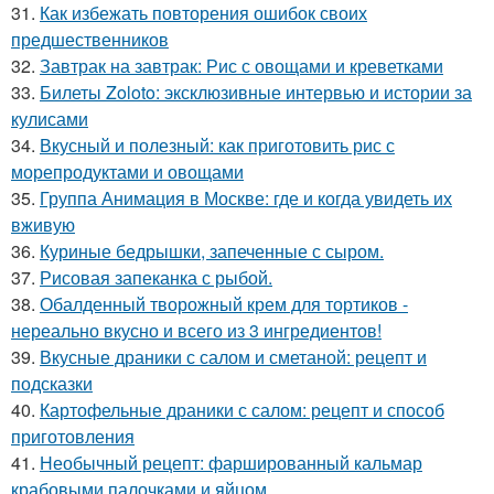
31.
Как избежать повторения ошибок своих
предшественников
32.
Завтрак на завтрак: Рис с овощами и креветками
33.
Билеты Zoloto: эксклюзивные интервью и истории за
кулисами
34.
Вкусный и полезный: как приготовить рис с
морепродуктами и овощами
35.
Группа Анимация в Москве: где и когда увидеть их
вживую
36.
Куриные бедрышки, запеченные с сыром.
37.
Рисовая запеканка с рыбой.
38.
Обалденный творожный крем для тортиков -
нереально вкусно и всего из 3 ингредиентов!
39.
Вкусные драники с салом и сметаной: рецепт и
подсказки
40.
Картофельные драники с салом: рецепт и способ
приготовления
41.
Необычный рецепт: фаршированный кальмар
крабовыми палочками и яйцом