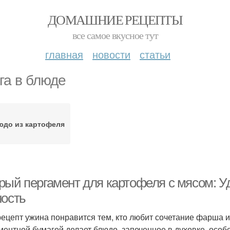
ДОМАШНИЕ РЕЦЕПТЫ
все самое вкусное тут
главная
новости
статьи
га в блюде
юдо из картофеля
рый пергамент для картофеля с мясом: У
ность
рецепт ужина понравится тем, кто любит сочетание фарша 
ментной бумагой делает блюдо, запеченное в духовке, осо