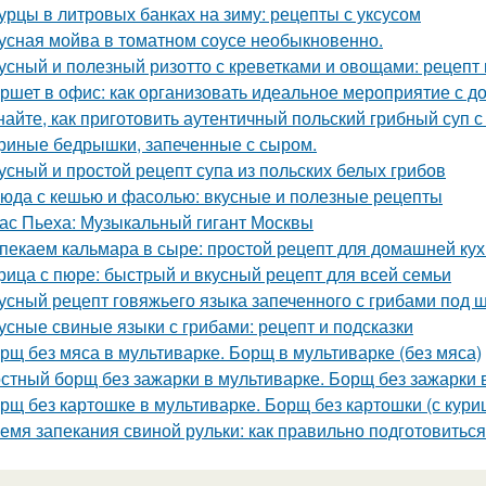
урцы в литровых банках на зиму: рецепты с уксусом
усная мойва в томатном соусе необыкновенно.
усный и полезный ризотто с креветками и овощами: рецепт 
ршет в офис: как организовать идеальное мероприятие с д
найте, как приготовить аутентичный польский грибный суп 
риные бедрышки, запеченные с сыром.
усный и простой рецепт супа из польских белых грибов
юда с кешью и фасолью: вкусные и полезные рецепты
ас Пьеха: Музыкальный гигант Москвы
пекаем кальмара в сыре: простой рецепт для домашней ку
рица с пюре: быстрый и вкусный рецепт для всей семьи
усный рецепт говяжьего языка запеченного с грибами под 
усные свиные языки с грибами: рецепт и подсказки
рщ без мяса в мультиварке. Борщ в мультиварке (без мяса)
стный борщ без зажарки в мультиварке. Борщ без зажарки
рщ без картошке в мультиварке. Борщ без картошки (с кури
емя запекания свиной рульки: как правильно подготовиться