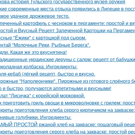
кова история Тульского государственного музея оружия
кие современные места отдыха появились в Липецке в пос
мое удачное дрожжевое тесто.
печенный картофель с чесноком в пергаменте: простой и в
остой и Вкусный Рецепт Запеченной Картошки на Пергаме
сные "Ёжики" с картошкой под сыром.
нтай "Молочные Реки, Рыбные Берега".
дли. Какая же это вкуснятина!
адиционные украинские деруны с салом: рецепт от бабушк
коладная колбаска. Ингредиенты:
ля-кебаб (лёгкий рецепт, быстро и вкусно.
рожные "Наполеончики". Пирожные из готового слоёного б
о и быстро, получаются аппетитными и вкусными!
лат "Лисичка" с корейской морковкой.
к приготовить гриль овощи в микроволновке с грилем: прос
креты приготовления хлеба серого кирпичиком на закваске:
нивые голубчики. Ингредиенты:
МЫЙ ПРОСТОЙ ржаной хлеб на закваске: пошаговый реце
креты приготовления серого хлеба на закваске: простой ре