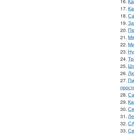
16.
Ка
17.
Ка
18.
Са
19.
За
20.
Пр
21.
Мя
22.
Ми
23.
Ну
24.
Тр
25.
Шо
26.
Лю
27.
Пи
прост
28.
Са
29.
Ка
30.
Се
31.
Ле
32.
СА
33.
Се