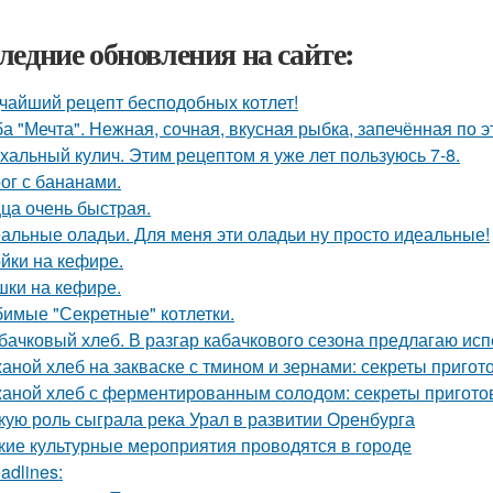
ледние обновления на сайте:
чайший рецепт бесподобных котлет!
а "Мечта". Нежная, сочная, вкусная рыбка, запечённая по 
хальный кулич. Этим рецептом я уже лет пользуюсь 7-8.
ог с бананами.
ца очень быстрая.
альные оладьи. Для меня эти оладьи ну просто идеальные!
йки на кефире.
ки на кефире.
имые "Секретные" котлетки.
бачковый хлеб. В разгар кабачкового сезона предлагаю исп
аной хлеб на закваске с тмином и зернами: секреты приго
аной хлеб с ферментированным солодом: секреты пригото
кую роль сыграла река Урал в развитии Оренбурга
кие культурные мероприятия проводятся в городе
adlines: