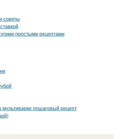
и советы
оставкой
с этими простыми рецептами
хни
шубой
 в мультиварке пошаговый рецепт
цей)