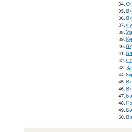
34.
Ог
35.
Вк
36.
Вк
37.
Фу
38.
Уз
39.
Ку
40.
Вк
41.
Бл
42.
Ст
43.
За
44.
Ку
45.
Вк
46.
Вк
47.
Бо
48.
По
49.
Бо
50.
Вр