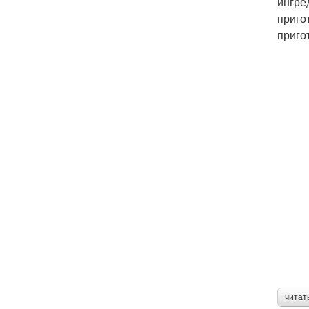
ингре
приго
приго
читат