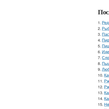
Пос
1.
Ред
2.
Рыб
3.
Пас
4.
Пир
5.
Пиц
6.
Иде
7.
Сло
8.
Пыш
9.
Люб
10.
Ка
11.
Рж
12.
Рж
13.
Ка
14.
Ка
15.
He