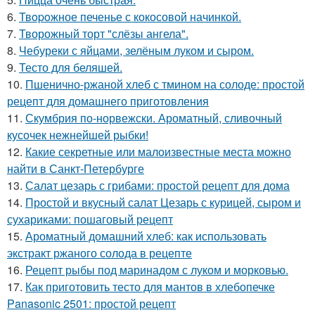
6.
Твopoжное печенье с кокосовой начинкой.
7.
Творожный торт "слёзы ангела".
8.
Чебуреки с яйцами, зелёным луком и сыром.
9.
Тесто для беляшей.
10.
Пшенично-ржаной хлеб с тмином на солоде: простой
рецепт для домашнего приготовления
11.
Скумбрия по-норвежски. Ароматный, сливочный
кусочек нежнейшей рыбки!
12.
Какие секретные или малоизвестные места можно
найти в Санкт-Петербурге
13.
Салат цезарь с грибами: простой рецепт для дома
14.
Простой и вкусный салат Цезарь с курицей, сыром и
сухариками: пошаговый рецепт
15.
Ароматный домашний хлеб: как использовать
экстракт ржаного солода в рецепте
16.
Рецепт рыбы под маринадом с луком и морковью.
17.
Как приготовить тесто для мантов в хлебопечке
Panasonic 2501: простой рецепт