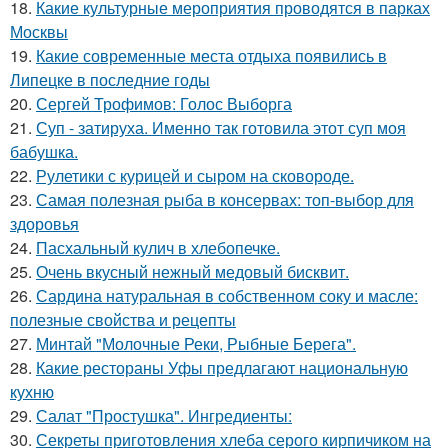
18.
Какие культурные мероприятия проводятся в парках
Москвы
19.
Какие современные места отдыха появились в
Липецке в последние годы
20.
Сергей Трофимов: Голос Выборга
21.
Суп - затируха. Именно так готовила этот суп моя
бабушка.
22.
Рулетики с курицей и сыром на сковороде.
23.
Самая полезная рыба в консервах: топ-выбор для
здоровья
24.
Пасхальный кулич в хлебопечке.
25.
Очень вкусный нежный медовый бисквит.
26.
Сардина натуральная в собственном соку и масле:
полезные свойства и рецепты
27.
Минтай "Молочные Реки, Рыбные Берега".
28.
Какие рестораны Уфы предлагают национальную
кухню
29.
Салат "Простушка". Ингредиенты:
30.
Секреты приготовления хлеба серого кирпичиком на