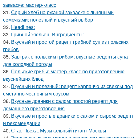
закваске: мастер-класс
31.
Серый хлеб на ржаной закваске с льняными
семечками: полезный и вкусный выбор
32.
Headlines:
33.
Грибной жюльен. Ингредиенты:
34.
Вкусный и простой рецепт грибной суп из польских
грибов
35.
Завтрак с польским грибом: вкусные рецепты супа
для холодной погоды
36.
Польские грибы: мастер-класс по приготовлению
вкуснейших блюд
37.
Вкусный и полезный: рецепт карпаччо из свеклы под
сметанно-чесночным соусом
38.
Вкусные драники с салом: простой рецепт для
домашнего приготовления
39.
Вкусные и простые драники с салом и сыром: рецепт
и рекомендации
40.
Стас Пьеха: Музыкальный гигант Москвы
41.
Запеканка из кальмаров в сливочном соусе: рецепт и