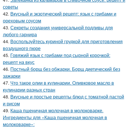
советы
42.
Вкусный и экзотический рецепт: язык с грибами и
ореховым соусом
43.
Секреты создания универсальной подливы для
любого гарнира
44.
Воспользуйтесь куриной грудкой для приготовления
воздушного пюре
45.
Говяжий язык с грибами под сырной корочкой:
рецепт на вкус
46.
Постный борщ без обжарки. Борщ диетический без
зажарки
47.
Что такое олии в кулинарии. Оливковое масло в
кулинарии разных стран
48.
Вкусные и простые рецепты блюд с томатной пастой
и рисом
49.
Каша пшеничная молочная в молоковарке.
Ингредиенты для «Каша пшеничная молочная в
молоковарке»: