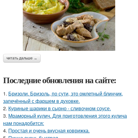
читать дальше →
Последние обновления на сайте:
1.
Бризоли. Бризоль, по сути, это омлетный блинчик,
запечённый с фаршем в духовке.
2.
Куриные шарики в сырно - сливочном соусе.
3.
Мраморный кулич. Для приготовления этого кулича
нам понадобится:
4.
Простая и очень вкусная коврижка.
5.
Пицца очень быстрая.