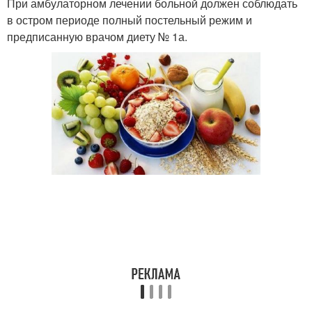
При амбулаторном лечении больной должен соблюдать
в остром периоде полный постельный режим и
предписанную вра­чом диету № 1а.