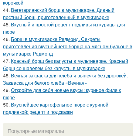
корочкой
44.
Вегетарианский борщ в мультиварке. Дивный
постный борщ, приготовленный в мультиварке
45.
Вкусный и простой рецепт подливы из курицы для
пюре
46.
Борщ в мультиварке Редмонд. Секреты
приготовления вкуснейшего борща на мясном бульоне в
мультиварке Редмонд
47.
Красный борщ без капусты в мультиварке. Красный
борщ со щавелем без капусты в мультиварке
48.
Вечная закваска для хлеба и выпечки без дрожжей.
Закваска для белого хлеба «Вечная»
49.
Откройте для себя новые вкусы: куриное филе к
пюре
50.
Вкуснейшее картофельное пюре с куриной
подливкой: рецепт и подсказки
Популярные материалы