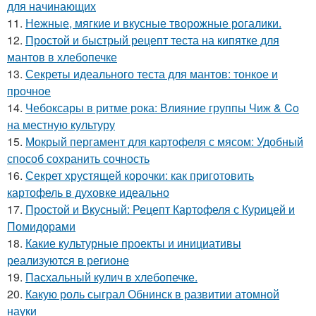
для начинающих
11.
Нежные, мягкие и вкусные творожные рогалики.
12.
Простой и быстрый рецепт теста на кипятке для
мантов в хлебопечке
13.
Секреты идеального теста для мантов: тонкое и
прочное
14.
Чебоксары в ритме рока: Влияние группы Чиж & Co
на местную культуру
15.
Мокрый пергамент для картофеля с мясом: Удобный
способ сохранить сочность
16.
Секрет хрустящей корочки: как приготовить
картофель в духовке идеально
17.
Простой и Вкусный: Рецепт Картофеля с Курицей и
Помидорами
18.
Какие культурные проекты и инициативы
реализуются в регионе
19.
Пасхальный кулич в хлебопечке.
20.
Какую роль сыграл Обнинск в развитии атомной
науки