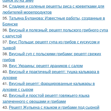
банок 50 на зиму
34.
Сладкие и соленые рецепты риса с креветками для
любителей морепродуктов
35.
Татьяна Буланова: Известные работы, созданные в
Брянске
36.
Вкусный и полезный: рецепт польского грибного супа
с капустой
37.
Вкус Польши: рецепт супа из грибов с кускусом и
тыквой
38.
Вкусный суп с польскими грибами: рецепт свежих
грибов
39.
Вкус Украины: рецепт драников с салом
40.
Вкусный и практичный рецепт: тушка кальмара в
духовке
41.
Вкусный рецепт: фаршированные кальмары в
духовке с сыром
42.
Вкусный и простой рецепт говяжьего языка
запеченного с овощами и грибами
43.
Рецепт Жульена с языком и грибами под сырной