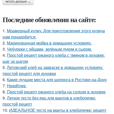
читать дальше →
Последние обновления на сайте:
1.
Мраморный кулич. Для приготовления этого кулича
нам понадобится:
2.
Маринованная мойва в домашних условиях.
3.
Чебуреки с яйцами, зелёным луком и сыром.
4.
Простой рецепт ржаного хлеба с тмином в духовке:
шаг за шагом
5.
Литовский хлеб на закваске в домашних условиях:
простой рецепт для духовки
6.
Какие лучшие места для шопинга в Ростове-на-Дону
7.
Headlines:
8.
Простой рецепт ржаного хлеба на солоде в духовке
9.
Легкое тесто без яиц для мантов в хлебопечке:
простой рецепт
10.
ИДЕАЛЬНОЕ тесто на манты в хлебопечке: рецепт