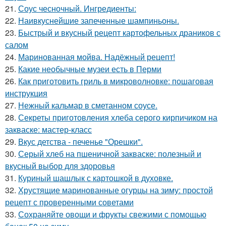
21.
Соус чесночный. Ингредиенты:
22.
Наивкуснейшие запеченные шампиньоны.
23.
Быстрый и вкусный рецепт картофельных драников с
салом
24.
Маринованная мойва. Надёжный рецепт!
25.
Какие необычные музеи есть в Перми
26.
Как приготовить гриль в микроволновке: пошаговая
инструкция
27.
Нежный кальмар в сметанном соусе.
28.
Секреты приготовления хлеба серого кирпичиком на
закваске: мастер-класс
29.
Вкус детства - печенье "Орешки".
30.
Серый хлеб на пшеничной закваске: полезный и
вкусный выбор для здоровья
31.
Куриный шашлык с картошкой в духовке.
32.
Хрустящие маринованные огурцы на зиму: простой
рецепт с проверенными советами
33.
Сохраняйте овощи и фрукты свежими с помощью