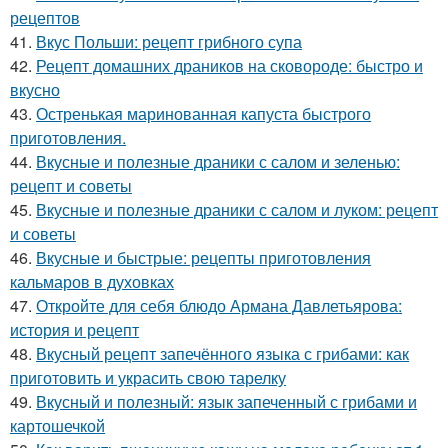
рецептов
41.
Вкус Польши: рецепт грибного супа
42.
Рецепт домашних драников на сковороде: быстро и
вкусно
43.
Остренькая маринованная капуста быстрого
приготовления.
44.
Вкусные и полезные драники с салом и зеленью:
рецепт и советы
45.
Вкусные и полезные драники с салом и луком: рецепт
и советы
46.
Вкусные и быстрые: рецепты приготовления
кальмаров в духовках
47.
Откройте для себя блюдо Армана Давлетьярова:
история и рецепт
48.
Вкусный рецепт запечённого языка с грибами: как
приготовить и украсить свою тарелку
49.
Вкусный и полезный: язык запеченный с грибами и
картошечкой