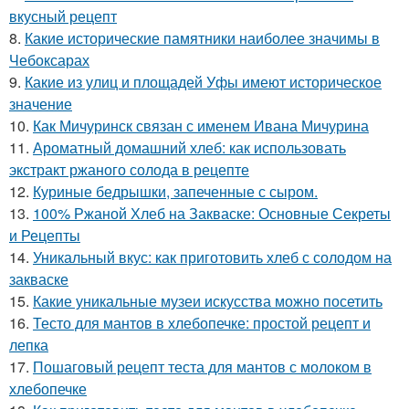
вкусный рецепт
8.
Какие исторические памятники наиболее значимы в
Чебоксарах
9.
Какие из улиц и площадей Уфы имеют историческое
значение
10.
Как Мичуринск связан с именем Ивана Мичурина
11.
Ароматный домашний хлеб: как использовать
экстракт ржаного солода в рецепте
12.
Куриные бедрышки, запеченные с сыром.
13.
100% Ржаной Хлеб на Закваске: Основные Секреты
и Рецепты
14.
Уникальный вкус: как приготовить хлеб с солодом на
закваске
15.
Какие уникальные музеи искусства можно посетить
16.
Тесто для мантов в хлебопечке: простой рецепт и
лепка
17.
Пошаговый рецепт теста для мантов с молоком в
хлебопечке