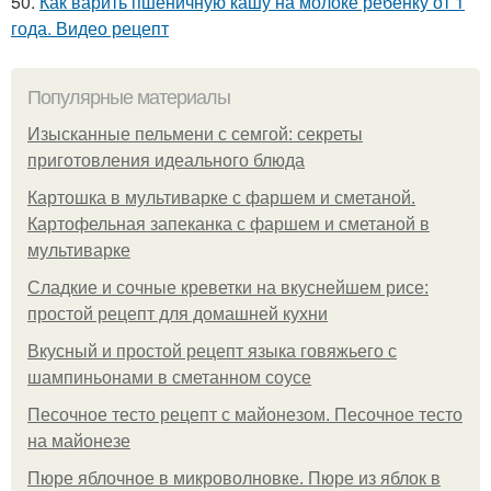
50.
Как варить пшеничную кашу на молоке ребенку от 1
года. Видео рецепт
Популярные материалы
Изысканные пельмени с семгой: секреты
приготовления идеального блюда
Картошка в мультиварке с фаршем и сметаной.
Картофельная запеканка с фаршем и сметаной в
мультиварке
Сладкие и сочные креветки на вкуснейшем рисе:
простой рецепт для домашней кухни
Вкусный и простой рецепт языка говяжьего с
шампиньонами в сметанном соусе
Песочное тесто рецепт с майонезом. Песочное тесто
на майонезе
Пюре яблочное в микроволновке. Пюре из яблок в