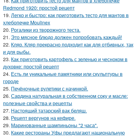
18.
Как приготовить тесто для мантов в хлебопечке
Redmond 1920: простой рецепт
19.
Легко и быстро: как приготовить тесто для мантов в
хлебопечке Moulinex
20.
Рогалики из творожного теста.
21.
Это мясное блюдо должен попробовать каждый!
22.
Кляр. Кляр прекрасно подходит как для отбивных, так
и для рыбы.
23.
Как приготовить картофель с зеленью и чесноком в
духовке: простой рецепт
24.
Есть ли уникальные памятники или скульптуры в
городе
25.
Печёночные рулетики с начинкой.
26.
Сардина натуральная в собственном соку и масле:
полезные свойства и рецепты
27.
Настоящий татарский вак беляш.
28.
Рецепт вергунов на кефире.
29.
Маринованные шампиньоны "2 часа".
30.
Какие рестораны Уфы предлагают национальную