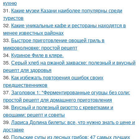
кухню
31.
Какие музеи Казани наиболее популярны среди
туристов
32.
Какие уникальные кафе и рестораны находятся в
менее известных районах
33.
Быстрое приготовление овощей гриль в
микроволновке: простой рецепт
34.
Куриное Филе в кляре.
35.
Серый хлеб на ржаной закваске: полезный и вкусный
рецепт для здоровья
36.
Как избежать повторения ошибок своих
предшественников
37.
Заголовок 1: "Ферментированные огурцы без соли:
простой рецепт для домашнего приготовления
38.
Вкусный и полезный ризотто с креветками и
овощами: рецепт и советы
39.
Лариса Долина билеты: все, что нужно знать о цене и
доставке
40.
Польские супы из лесных грибов: 47 самых лучших