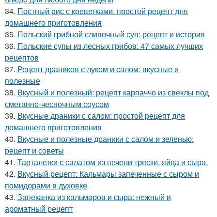
34.
Постный рис с креветками: простой рецепт для
домашнего приготовления
35.
Польский грибной сливочный суп: рецепт и история
36.
Польские супы из лесных грибов: 47 самых лучших
рецептов
37.
Рецепт драников с луком и салом: вкусные и
полезные
38.
Вкусный и полезный: рецепт карпаччо из свеклы под
сметанно-чесночным соусом
39.
Вкусные драники с салом: простой рецепт для
домашнего приготовления
40.
Вкусные и полезные драники с салом и зеленью:
рецепт и советы
41.
Тарталетки с салатом из печени трески, яйца и сыра.
42.
Вкусный рецепт: Кальмары запеченные с сыром и
помидорами в духовке
43.
Запеканка из кальмаров и сыра: нежный и
ароматный рецепт