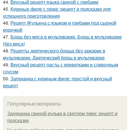
44.
Вкусный рецепт языка свиной с грибами
45.
Куриные филе с пюре: рецепт и подсказки для
успешного приготовления
46.
Рецепт Жульена с языком и грибами под сырной
корочкой
47.
Борщ без мяса в мультиварке. Борщ в мультиварке
(без мяса)
48.
Рецепты диетического борща без зажарки в
мультиварке. Диетический борщ в мультиварке
49.
Вкусный рецепт пасты с креветками и сливочным
соусом
50.
Запеканка с куриным филе: простой и вкусный
рецепт
Популярные материалы
Запеканка свиной рульки в светлом пиве: рецепт и
подсказки