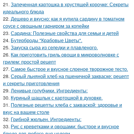
21.
Запеченная картошка в хрустящей корочке: Секреты
идеального блюда
22.
Дешево и вкусно: как я купила сардину в томатном
соусе с овощным гарниром за копейки
23.
Сардина: Полезные свойства для семьи и детей
24.
Бутерброды "Крабовые Цветы".
25.
Закуска сыра из селедки и плавленого.
26.
Как приготовить гриль овощи в микроволновке с
грилем: простой рецепт
27.
Самое быстрое и вкусное слоеное творожное тесто.
28.
Серый льняной хлеб на пшеничной закваске: рецепт
и секреты приготовления
29.
Ленивые голубчики. Ингредиенты:
30.
Куриный шашлык с картошкой в духовке.
31.
Полезные рецепты хлеба с закваской: здоровье и
вкус на вашем столе
32.
Грибной жюльен. Ингредиенты:
33.
Рис с креветками и овощами: быстрое и вкусное
блюдо для любого дня недели