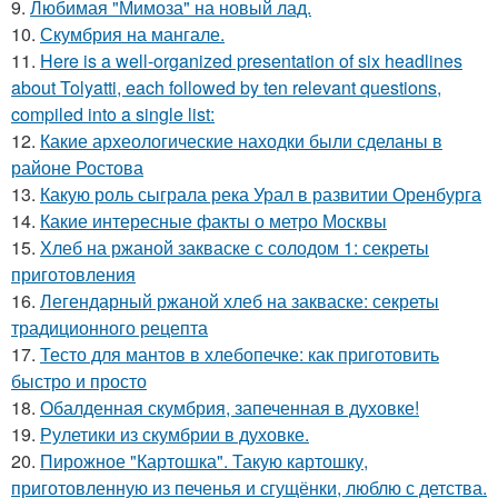
9.
Любимая "Мимоза" на новый лад.
10.
Скумбрия на мангале.
11.
Here is a well-organized presentation of six headlines
about Tolyatti, each followed by ten relevant questions,
compiled into a single list:
12.
Какие археологические находки были сделаны в
районе Ростова
13.
Какую роль сыграла река Урал в развитии Оренбурга
14.
Какие интересные факты о метро Москвы
15.
Хлеб на ржаной закваске с солодом 1: секреты
приготовления
16.
Легендарный ржаной хлеб на закваске: секреты
традиционного рецепта
17.
Тесто для мантов в хлебопечке: как приготовить
быстро и просто
18.
Обалденная скумбрия, запеченная в духовке!
19.
Рулетики из скумбрии в духовке.
20.
Пирожное "Картошка". Такую картошку,
приготовленную из печенья и сгущёнки, люблю с детства.