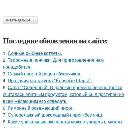
читать дальше →
Последние обновления на сайте:
1.
Сочные рыбные котлеты.
2.
Творожные пончики. Для приготовления нам
понадобится:
3.
Самый простой рецепт блинчиков.
4.
Праздничная закуска "Ёлочные Шары".
5.
Салат "Северный". В далекие времена печень трески
считалась элитным продуктом, который был доступен не
всем желающим его отведать.
6.
Лимонный освежающий пирог.
7.
Супервлажный шоколадный пирог (без яиц).
8.
Какие уникальные экспонаты можно увидеть в музеях