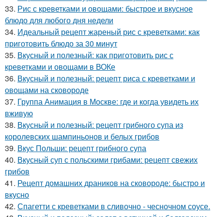
33.
Рис с креветками и овощами: быстрое и вкусное
блюдо для любого дня недели
34.
Идеальный рецепт жареный рис с креветками: как
приготовить блюдо за 30 минут
35.
Вкусный и полезный: как приготовить рис с
креветками и овощами в ВОКе
36.
Вкусный и полезный: рецепт риса с креветками и
овощами на сковороде
37.
Группа Анимация в Москве: где и когда увидеть их
вживую
38.
Вкусный и полезный: рецепт грибного супа из
королевских шампиньонов и белых грибов
39.
Вкус Польши: рецепт грибного супа
40.
Вкусный суп с польскими грибами: рецепт свежих
грибов
41.
Рецепт домашних драников на сковороде: быстро и
вкусно
42.
Спагетти с креветками в сливочно - чесночном соусе.