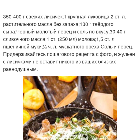
350-400 г свежих лисичек;1 крупная луковица;2 ст. л.
растительного масла без запаха;130 г твёрдого
сыра;Чёрный молотый перец и соль по вкусу;30-40 г
сливочного масла;1 ст. (250 мл) молока;1,5 ст. л.
пшеничной муки;½ ч. л. мускатного ореха;Соль и перец.
Придерживайтесь пошагового рецепта с фото, и жульен
с лисичками не оставит никого из ваших близких
равнодушным.