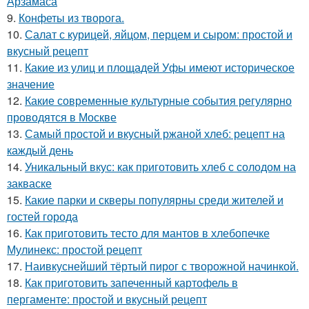
Арзамаса
9.
Конфеты из творога.
10.
Салат с курицей, яйцом, перцем и сыром: простой и
вкусный рецепт
11.
Какие из улиц и площадей Уфы имеют историческое
значение
12.
Какие современные культурные события регулярно
проводятся в Москве
13.
Самый простой и вкусный ржаной хлеб: рецепт на
каждый день
14.
Уникальный вкус: как приготовить хлеб с солодом на
закваске
15.
Какие парки и скверы популярны среди жителей и
гостей города
16.
Как приготовить тесто для мантов в хлебопечке
Мулинекс: простой рецепт
17.
Наивкуснейший тёртый пирог с творожной начинкой.
18.
Как приготовить запеченный картофель в
пергаменте: простой и вкусный рецепт