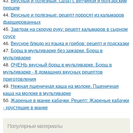
43.
Вкусный и полезный: салат с ветчиной и болгарским
перцем
44.
Вкусные и полезные: рецепт поросят из кальмаров
фаршированных
45.
Завтрак на скорую руку: рецепт кальмаров в сырном
соусе
46.
Вкусное блюдо из языка и грибов: рецепт и подсказки
47.
Борщ в мультиварке без зажарки. Борщ в
мультиварке
48.
ОЧЕНЬ вкусный борщ в мультиварке. Борщ в
мультиварке - 8 домашних вкусных рецептов
приготовления
49.
Нежная пшеничная каша на молоке. Пшеничная
каша на молоке в мультиварке
50.
Жареные в манке кабачки. Рецепт: Жареные кабачки
- хрустящие в манке
Популярные материалы