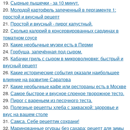
19.
Сырные пышечки - за 10 минут.
20.
Молодой картофель запеченный в пергаменте 1:
простой и вкусный рецепт
21.
Простой и вкусный - пирог капустный.
22.
Сколько калорий в консервированных сардинах в
томатном соусе
23.
Какие необычные музеи есть в Перми
24.
Горбуша, запечённая под сыром.
25.
Кабачки гриль с сыром в микроволновке: быстрый и
вкусный рецепт
26.
Какие исторические события оказали наибольшее
влияние на развитие Саратова
27.
Какие необычные кафе или рестораны есть в Москве
28.
Самое быстрое и вкусное слоеное творожное тесто.
29.
Пирог с вареньем из песочного теста.
30.
Полезные рецепты хлеба с закваской: здоровье и
вкус на вашем столе
31.
Самса. Себе рецептик сохрани!
32.
Маринованные огурцы без сахара: рецепт для зимы