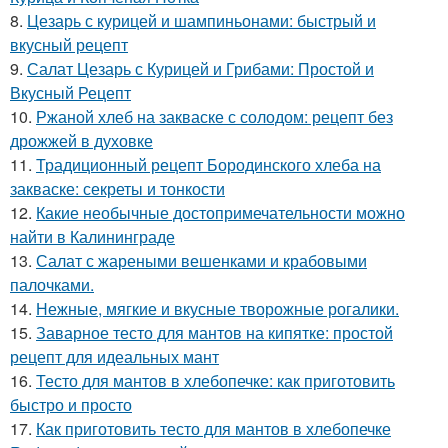
8.
Цезарь с курицей и шампиньонами: быстрый и
вкусный рецепт
9.
Салат Цезарь с Курицей и Грибами: Простой и
Вкусный Рецепт
10.
Ржаной хлеб на закваске с солодом: рецепт без
дрожжей в духовке
11.
Традиционный рецепт Бородинского хлеба на
закваске: секреты и тонкости
12.
Какие необычные достопримечательности можно
найти в Калининграде
13.
Салат с жареными вешенками и крабовыми
палочками.
14.
Нежные, мягкие и вкусные творожные рогалики.
15.
Заварное тесто для мантов на кипятке: простой
рецепт для идеальных мант
16.
Тесто для мантов в хлебопечке: как приготовить
быстро и просто
17.
Как приготовить тесто для мантов в хлебопечке