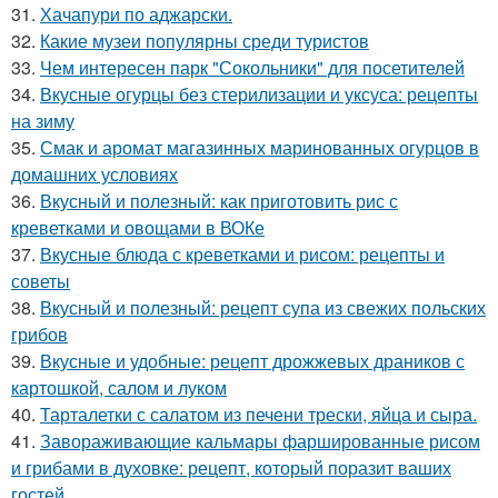
31.
Хачапури по аджарски.
32.
Какие музеи популярны среди туристов
33.
Чем интересен парк "Сокольники" для посетителей
34.
Вкусные огурцы без стерилизации и уксуса: рецепты
на зиму
35.
Смак и аромат магазинных маринованных огурцов в
домашних условиях
36.
Вкусный и полезный: как приготовить рис с
креветками и овощами в ВОКе
37.
Вкусные блюда с креветками и рисом: рецепты и
советы
38.
Вкусный и полезный: рецепт супа из свежих польских
грибов
39.
Вкусные и удобные: рецепт дрожжевых драников с
картошкой, салом и луком
40.
Тарталетки с салатом из печени трески, яйца и сыра.
41.
Завораживающие кальмары фаршированные рисом
и грибами в духовке: рецепт, который поразит ваших
гостей