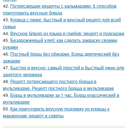
42.
Потрясающие рецепты с кальмарами: 5 способов
приготовить вкусные блюда
43.
Курица с пюре: быстрый и вкусный рецепт для всей
семьи
44.
Вкусное блюдо из языка и грибов: рецепт и подсказки
45.
Бездрожжевый хлеб: как сделать закваску своими
руками
46.
Постный борщ без обжарки. Борщ диетический без
зажарки
47.
Быстро и вкусно: самый простой и быстрый ужин для
занятого человека
48.
Рецепт потрясающего постного борща в
мультиварке. Рецепт постного борща в мультиварке
49.
Борщ в мультиварке за 1 час. Борщ классический в
мультиварке
50.
Как приготовить вкусную подливку из курицы к
макаронам: рецепт и советы