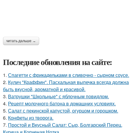
читать дальше →
Последние обновления на сайте:
1.
Спагетти с фрикадельками в сливочно - сырном соусе.
2.
Кулич "Краффин". Пасхальная выпечка всегда должна
быть вкусной, ароматной и красивой.
3.
Ватрушки "Школьные" с яблочным повидлом.
4.
Рецепт молочного батона в домашних условиях.
5.
Салат с пекинской капустой, огурцом и горошком.
6.
Конфеты из творога.
7.
Простой и Вкусный Салат: Сыр, Болгарский Перец,
Курица и Копченая Нотка