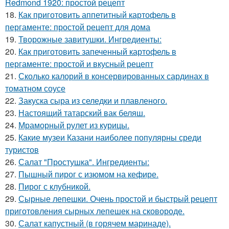
Redmond 1920: простой рецепт
18.
Как приготовить аппетитный картофель в
пергаменте: простой рецепт для дома
19.
Творожные завитушки. Ингредиенты:
20.
Как приготовить запеченный картофель в
пергаменте: простой и вкусный рецепт
21.
Сколько калорий в консервированных сардинах в
томатном соусе
22.
Закуска сыра из селедки и плавленого.
23.
Настоящий татарский вак беляш.
24.
Мраморный рулет из курицы.
25.
Какие музеи Казани наиболее популярны среди
туристов
26.
Салат "Простушка". Ингредиенты:
27.
Пышный пирог с изюмом на кефире.
28.
Пирог с клубникой.
29.
Сырные лепешки. Очень простой и быстрый рецепт
приготовления сырных лепешек на сковороде.
30.
Салат капустный (в горячем маринаде).