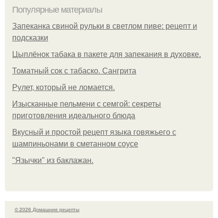
Популярные материалы
Запеканка свиной рульки в светлом пиве: рецепт и
подсказки
Цыплёнок табака в пакете для запекания в духовке.
Томатный сок с табаско. Сангрита
Рулет, который не ломается.
Изысканные пельмени с семгой: секреты
приготовления идеального блюда
Вкусный и простой рецепт языка говяжьего с
шампиньонами в сметанном соусе
"Язычки" из баклажан.
© 2026 Домашние рецепты