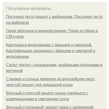
Популярные материалы
Песочное тесто рецепт с майонезом. Песочное тесто
на майонезе
Пюре яблочное в микроволновке. Пюре из яблок в
СВЧ-печи
Картошка в мультиварке с фаршем и сметаной.
Картофельная запеканка с фаршем и сметаной в
мультиварке
Салат тритон с кальмарами, крабовыми палочками и
ветчиной
Сладкие и сочные креветки на вкуснейшем рисе:
простой рецепт для домашней кухни
Вкусный и простой рецепт языка говяжьего с
шампиньонами в сметанном соусе
Вкусный и полезный: рецепт пюре с запеченной