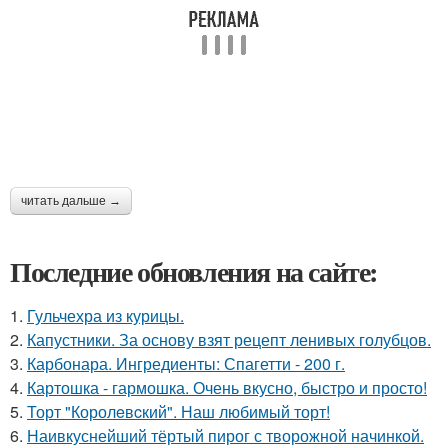
читать дальше →
Последние обновления на сайте:
1.
Гульчехра из курицы.
2.
Капустники. За основу взят рецепт ленивых голубцов.
3.
Карбонара. Ингредиенты: Спагетти - 200 г.
4.
Картошка - гармошка. Очень вкусно, быстро и просто!
5.
Торт "Королeвcкий". Наш любимый торт!
6.
Наивкуснейший тёртый пирог с творожной начинкой.