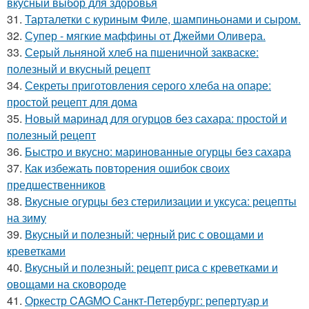
вкусный выбор для здоровья
31.
Тарталетки с куриным Филе, шампиньонами и сыром.
32.
Супер - мягкие маффины от Джейми Оливера.
33.
Серый льняной хлеб на пшеничной закваске:
полезный и вкусный рецепт
34.
Секреты приготовления серого хлеба на опаре:
простой рецепт для дома
35.
Новый маринад для огурцов без сахара: простой и
полезный рецепт
36.
Быстро и вкусно: маринованные огурцы без сахара
37.
Как избежать повторения ошибок своих
предшественников
38.
Вкусные огурцы без стерилизации и уксуса: рецепты
на зиму
39.
Вкусный и полезный: черный рис с овощами и
креветками
40.
Вкусный и полезный: рецепт риса с креветками и
овощами на сковороде
41.
Оркестр CAGMO Санкт-Петербург: репертуар и