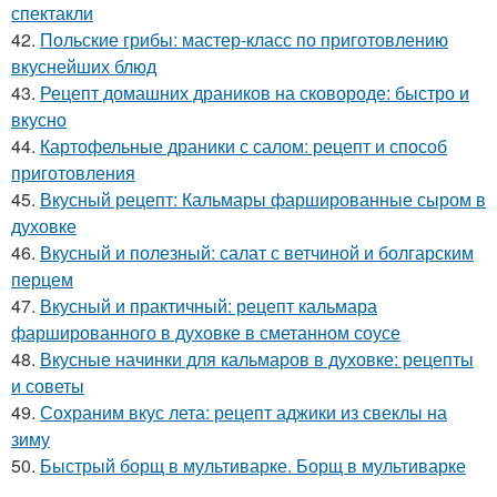
спектакли
42.
Польские грибы: мастер-класс по приготовлению
вкуснейших блюд
43.
Рецепт домашних драников на сковороде: быстро и
вкусно
44.
Картофельные драники с салом: рецепт и способ
приготовления
45.
Вкусный рецепт: Кальмары фаршированные сыром в
духовке
46.
Вкусный и полезный: салат с ветчиной и болгарским
перцем
47.
Вкусный и практичный: рецепт кальмара
фаршированного в духовке в сметанном соусе
48.
Вкусные начинки для кальмаров в духовке: рецепты
и советы
49.
Сохраним вкус лета: рецепт аджики из свеклы на
зиму
50.
Быстрый борщ в мультиварке. Борщ в мультиварке