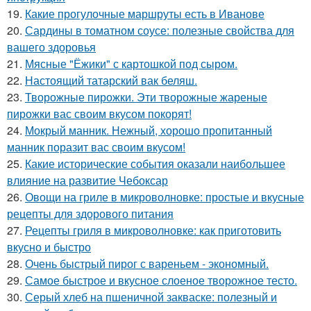
19.
Какие прогулочные маршруты есть в Иванове
20.
Сардины в томатном соусе: полезные свойства для
вашего здоровья
21.
Мясные "Ёжики" с картошкой под сыром.
22.
Настоящий татарский вак беляш.
23.
Творожные пирожки. Эти творожные жареные
пирожки вас своим вкусом покорят!
24.
Мокрый манник. Нежный, хорошо пропитанный
манник поразит вас своим вкусом!
25.
Какие исторические события оказали наибольшее
влияние на развитие Чебоксар
26.
Овощи на гриле в микроволновке: простые и вкусные
рецепты для здорового питания
27.
Рецепты гриля в микроволновке: как приготовить
вкусно и быстро
28.
Очень быстрый пирог с вареньем - экономный.
29.
Самое быстрое и вкусное слоеное творожное тесто.
30.
Серый хлеб на пшеничной закваске: полезный и