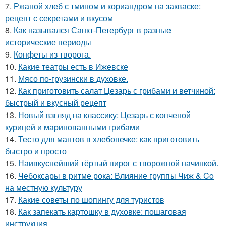
7.
Ржаной хлеб с тмином и кориандром на закваске:
рецепт с секретами и вкусом
8.
Как назывался Санкт-Петербург в разные
исторические периоды
9.
Конфеты из творога.
10.
Какие театры есть в Ижевске
11.
Мясо по-грузински в духовке.
12.
Как приготовить салат Цезарь с грибами и ветчиной:
быстрый и вкусный рецепт
13.
Новый взгляд на классику: Цезарь с копченой
курицей и маринованными грибами
14.
Тесто для мантов в хлебопечке: как приготовить
быстро и просто
15.
Наивкуснейший тёртый пирог с творожной начинкой.
16.
Чебоксары в ритме рока: Влияние группы Чиж & Co
на местную культуру
17.
Какие советы по шопингу для туристов
18.
Как запекать картошку в духовке: пошаговая
инструкция