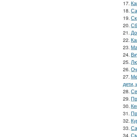
17.
Ка
18.
Са
19.
Ск
20.
Сб
21.
До
22.
Ка
23.
Ма
24.
Вк
25.
Лю
26.
Оч
27.
Ме
дети, 
28.
Се
29.
Пр
30.
Ке
31.
Пр
32.
Ку
33.
Са
34.
См