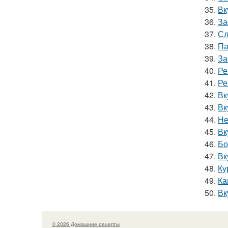
35.
Вк
36.
За
37.
Сл
38.
Па
39.
За
40.
Ре
41.
Ре
42.
Вк
43.
Вк
44.
Не
45.
Вк
46.
Бо
47.
Вк
48.
Ку
49.
Ка
50.
Вк
© 2026 Домашние рецепты