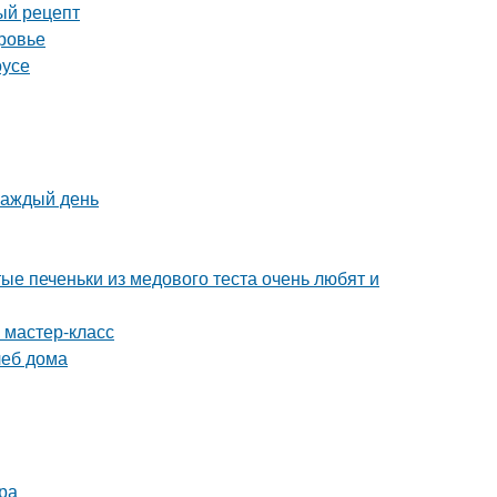
ый рецепт
ровье
оусе
каждый день
ые печеньки из медового теста очень любят и
 мастер-класс
леб дома
ра