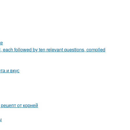
ке
i, each followed by ten relevant questions, compiled
та и вкус
рецепт от корней
ы