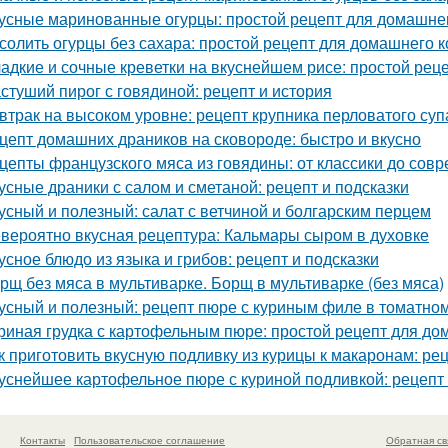
усные маринованные огурцы: простой рецепт для домашне
солить огурцы без сахара: простой рецепт для домашнего 
адкие и сочные креветки на вкуснейшем рисе: простой рец
стуший пирог с говядиной: рецепт и история
втрак на высоком уровне: рецепт крупника перловатого суп
цепт домашних драников на сковороде: быстро и вкусно
цепты французского мяса из говядины: от классики до сов
усные драники с салом и сметаной: рецепт и подсказки
усный и полезный: салат с ветчиной и болгарским перцем
вероятно вкусная рецептура: Кальмары сыром в духовке
усное блюдо из языка и грибов: рецепт и подсказки
рщ без мяса в мультиварке. Борщ в мультиварке (без мяса)
усный и полезный: рецепт пюре с куриным филе в томатном
риная грудка с картофельным пюре: простой рецепт для д
к приготовить вкусную подливку из курицы к макаронам: ре
уснейшее картофельное пюре с куриной подливкой: рецепт 
Контакты
Пользовательское соглашение
Обратная св