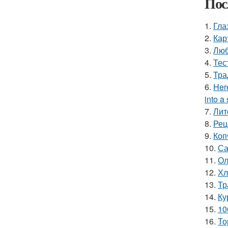
Пос
1.
Гла
2.
Кар
3.
Люб
4.
Тес
5.
Тра
6.
Here
into a 
7.
Лит
8.
Рец
9.
Коп
10.
Са
11.
Ол
12.
Хл
13.
Тр
14.
Ку
15.
10
16.
То