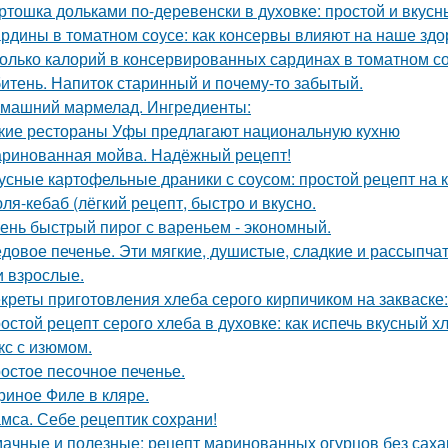
ртошка дольками по-деревенски в духовке: простой и вкусн
рдины в томатном соусе: как консервы влияют на наше здо
олько калорий в консервированных сардинах в томатном с
итень. Напиток старинный и почему-то забытый.
машний мармелад. Ингредиенты:
кие рестораны Уфы предлагают национальную кухню
ринованная мойва. Надёжный рецепт!
усные картофельные драники с соусом: простой рецепт на 
ля-кебаб (лёгкий рецепт, быстро и вкусно.
ень быстрый пирог с вареньем - экономный.
довое печенье. Эти мягкие, душистые, сладкие и рассыпчат
и взрослые.
креты приготовления хлеба серого кирпичиком на закваске:
остой рецепт серого хлеба в духовке: как испечь вкусный х
кс с изюмом.
остое песочное печенье.
риное Филе в кляре.
мса. Себе рецептик сохрани!
ачные и полезные: рецепт маринованных огурцов без саха