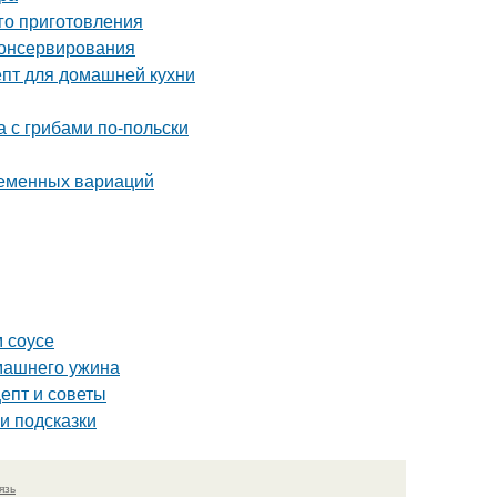
го приготовления
консервирования
епт для домашней кухни
а с грибами по-польски
ременных вариаций
 соусе
омашнего ужина
цепт и советы
и подсказки
язь