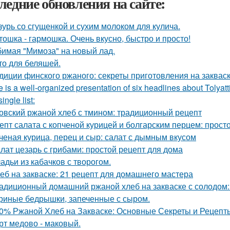
ледние обновления на сайте:
зурь со сгущенкой и сухим молоком для кулича.
тошка - гармошка. Очень вкусно, быстро и просто!
имая "Мимоза" на новый лад.
то для беляшей.
диции финского ржаного: секреты приготовления на заквас
 is a well-organized presentation of six headlines about Tolyatt
single list:
овский ржаной хлеб с тмином: традиционный рецепт
епт салата с копченой курицей и болгарским перцем: просто
ченая курица, перец и сыр: салат с дымным вкусом
лат цезарь с грибами: простой рецепт для дома
адьи из кабачков с творогом.
еб на закваске: 21 рецепт для домашнего мастера
адиционный домашний ржаной хлеб на закваске с солодом: 
риные бедрышки, запеченные с сыром.
0% Ржаной Хлеб на Закваске: Основные Секреты и Рецепт
рт медово - маковый.