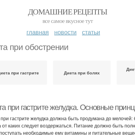
ДОМАШНИЕ РЕЦЕПТЫ
все самое вкусное тут
главная
новости
статьи
та при обострении
Дие
иета при гастрите
Диета при болях
та при гастрите желудка. Основные прин
 при гастрите желудка должна быть продумана до мелочей: 
 а от каких следует воздержаться. Питание должно быть по
 поступать необходимые ему витамины и питательные вещес