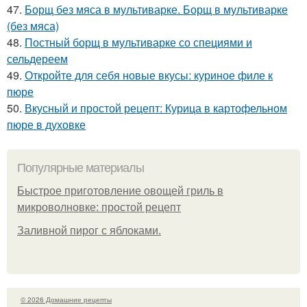
47.
Борщ без мяса в мультиварке. Борщ в мультиварке
(без мяса)
48.
Постный борщ в мультиварке со специями и
сельдереем
49.
Откройте для себя новые вкусы: куриное филе к
пюре
50.
Вкусный и простой рецепт: Курица в картофельном
пюре в духовке
Популярные материалы
Быстрое приготовление овощей гриль в
микроволновке: простой рецепт
Заливной пирог с яблоками.
© 2026 Домашние рецепты