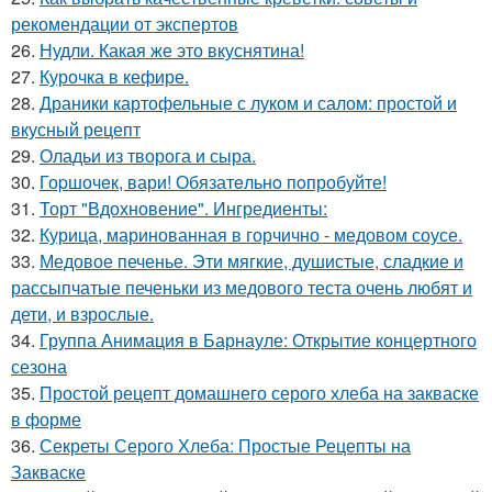
рекомендации от экспертов
26.
Нудли. Какая же это вкуснятина!
27.
Курочка в кефире.
28.
Драники картофельные с луком и салом: простой и
вкусный рецепт
29.
Оладьи из творога и сыра.
30.
Гоpшочeк, вари! Обязатeльнo пoпробуйте!
31.
Торт "Вдохновение". Ингредиенты:
32.
Курица, маринованная в горчично - медовом соусе.
33.
Медовое печенье. Эти мягкие, душистые, сладкие и
рассыпчатые печеньки из медового теста очень любят и
дети, и взрослые.
34.
Группа Анимация в Барнауле: Открытие концертного
сезона
35.
Простой рецепт домашнего серого хлеба на закваске
в форме
36.
Секреты Серого Хлеба: Простые Рецепты на
Закваске