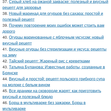
37.
Серый хлеб на ржаной закваске: полезный и вкусный
рецепт для здоровья
38.
Новый маринад для огурцов без сахара: простой и
полезный рецепт
39.
Почему повторение моих ошибок может стоить вам
дорого
40.
Огурцы маринованные с яблочным уксусом: новый
вкусный рецепт
41.
Вкусные огурцы без стерилизации и уксуса: рецепты
на зиму
42.
Тайский рецепт: Жареный рис с креветками
43.
Татьяна Буланова: Известные работы, созданные в
Брянске
44.
Вкусный и простой: рецепт польского грибного супа
на молоке с белым вином
45.
Все драники на сковороде жарят: как приготовить
вкусный и полезный блюдо
46.
Борщ в мультиварке без зажарки. Борщ в
мультиварке