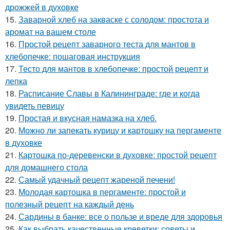
дрожжей в духовке
15.
Заварной хлеб на закваске с солодом: простота и
аромат на вашем столе
16.
Простой рецепт заварного теста для мантов в
хлебопечке: пошаговая инструкция
17.
Тесто для мантов в хлебопечке: простой рецепт и
лепка
18.
Расписание Славы в Калининграде: где и когда
увидеть певицу
19.
Простая и вкусная намазка на хлеб.
20.
Можно ли запекать курицу и картошку на пергаменте
в духовке
21.
Картошка по-деревенски в духовке: простой рецепт
для домашнего стола
22.
Самый удачный рецепт жареной печени!
23.
Молодая картошка в пергаменте: простой и
полезный рецепт на каждый день
24.
Сардины в банке: все о пользе и вреде для здоровья
25.
Как выбрать качественные креветки: советы и