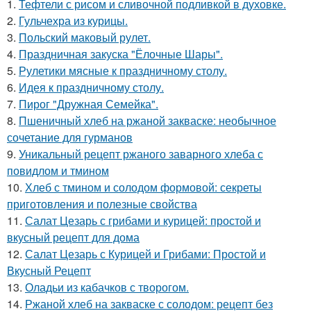
1.
Тефтели с рисом и сливочной подливкой в духовке.
2.
Гульчехра из курицы.
3.
Польский маковый рулет.
4.
Праздничная закуска "Ёлочные Шары".
5.
Рулетики мясные к праздничному столу.
6.
Идея к праздничному столу.
7.
Пирог "Дружная Семейка".
8.
Пшеничный хлеб на ржаной закваске: необычное
сочетание для гурманов
9.
Уникальный рецепт ржаного заварного хлеба с
повидлом и тмином
10.
Хлеб с тмином и солодом формовой: секреты
приготовления и полезные свойства
11.
Салат Цезарь с грибами и курицей: простой и
вкусный рецепт для дома
12.
Салат Цезарь с Курицей и Грибами: Простой и
Вкусный Рецепт
13.
Оладьи из кабачков с творогом.
14.
Ржаной хлеб на закваске с солодом: рецепт без