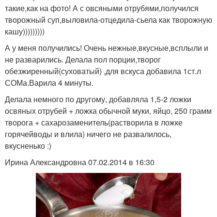
такие,как на фото! А с овсяными отрубями,получился
творожный суп,выловила-отцедила-сьела как творожную
кашу)))))))))
А у меня получились! Очень нежные,вкусные,всплыли и
не разварились. Делала пол порции,творог
обезжиренный(суховатый) ,для вскуса добавила 1ст.л
СОМа.Варила 4 минуты.
Делала немного по другому, добавляла 1,5-2 ложки
освяных отрубей + ложка обычной муки, яйцо, 250 грамм
творога + сахарозаменитель(растворила в ложке
горячейводы и влила) ничего не развалилось,
вкусненько :)
Ирина Александровна 07.02.2014 в 16:30