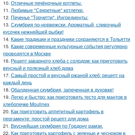
10.
Отличные печёночные котлеты.
11.
Любимые "Секретные" котлетки.
12.
Печенье "Торчетти". Ингредиенты:
13.
Скумбрия по-норвежски. Ароматный, сливочный
кусочек нежнейшей рыбки!
14.
Какие традиции и праздники сохраняются в Тольятти
15.
Какие современные культурные события регулярно
проводятся в Москве
16.
Рецепт заварного хлеба с солодом: как приготовить
вкусный и полезный хлеб дома
17.
Самый простой и вкусный ржаной хлеб: рецепт на
каждый день
18.
Обалденная скумбрия, запеченная в духовке!
19.
Легко и быстро: как приготовить тесто для мантов в
хлебопечке Moulinex
20.
Как приготовить аппетитный картофель в
пергаменте: простой рецепт для дома
21.
Вкуснейшая скумбрия по Гордону рамзи.
22.
Как приготовить картофель с зеленью и чесноком в