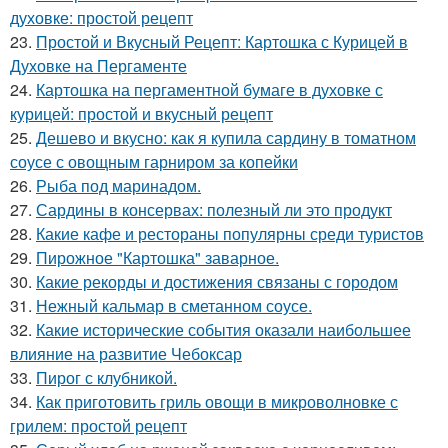
духовке: простой рецепт
23.
Простой и Вкусный Рецепт: Картошка с Курицей в
Духовке на Пергаменте
24.
Картошка на пергаментной бумаге в духовке с
курицей: простой и вкусный рецепт
25.
Дешево и вкусно: как я купила сардину в томатном
соусе с овощным гарниром за копейки
26.
Рыба под маринадом.
27.
Сардины в консервах: полезный ли это продукт
28.
Какие кафе и рестораны популярны среди туристов
29.
Пирожное "Картошка" заварное.
30.
Какие рекорды и достижения связаны с городом
31.
Нежный кальмар в сметанном соусе.
32.
Какие исторические события оказали наибольшее
влияние на развитие Чебоксар
33.
Пирог с клубникой.
34.
Как приготовить гриль овощи в микроволновке с
грилем: простой рецепт