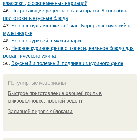
классики до современных вариаций
46.
Потрясающие рецепты с кальмарами: 5 способов
приготовить вкусные блюда
47.
Борщ в мультиварке за 1 час. Борщ классический в
мультиварке
48.
Борщ с курицей в мультиварке
49.
Нежное куриное филе с пюре: идеальное блюдо для
романтического ужина
50.
Вкусный и полезный: подлива из куриного филе
Популярные материалы
Быстрое приготовление овощей гриль в
микроволновке: простой рецепт
Заливной пирог с яблоками.