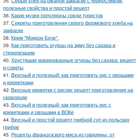
35.
Серый хлеб на ржаной закваске с черносливом:
полезные свойства и простой рецепт
36.
Какие музеи популярны среди туристов
37.
Секреты приготовления серого формового хлеба на
закваске
38.
Крем "Мокрое Безе".
39.
Как приготовить огурцы на зиму без сахара и
стерелизации
40.
Хрустящие маринованные огурцы без сахара: рецепт
и советы
41.
Вкусный и полезный: как приготовить рис с овощами
и креветками
42.
Вкусные креветки с рисом: рецепт приготовления на
сковороде
43.
Вкусный и полезный: как приготовить рис с
креветками и овощами в ВОКе
44.
Вкусный и простой рецепт грибной суп из польских
грибов
45.
Рецепты французского мяса из говядины: от