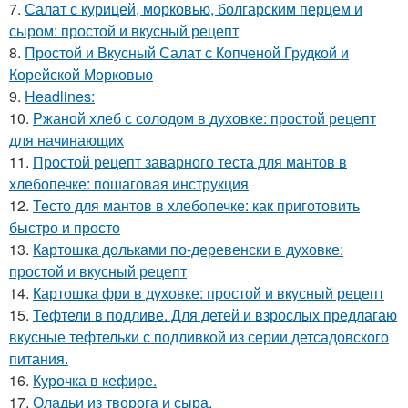
7.
Салат с курицей, морковью, болгарским перцем и
сыром: простой и вкусный рецепт
8.
Простой и Вкусный Салат с Копченой Грудкой и
Корейской Морковью
9.
Headlines:
10.
Ржаной хлеб с солодом в духовке: простой рецепт
для начинающих
11.
Простой рецепт заварного теста для мантов в
хлебопечке: пошаговая инструкция
12.
Тесто для мантов в хлебопечке: как приготовить
быстро и просто
13.
Картошка дольками по-деревенски в духовке:
простой и вкусный рецепт
14.
Картошка фри в духовке: простой и вкусный рецепт
15.
Тефтели в подливе. Для детей и взрослых предлагаю
вкусные тефтельки с подливкой из серии детсадовского
питания.
16.
Курочка в кефире.
17.
Оладьи из творога и сыра.