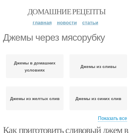
ДОМАШНИЕ РЕЦЕПТЫ
главная
новости
статьи
Джемы через мясорубку
Джемы в домашних
Джемы из сливы
условиях
Джемы из желтых слив
Джемы из синих слив
Показать все
Как приготовить сливовый джем в
Слив через мясорубку
Джемы с корицей