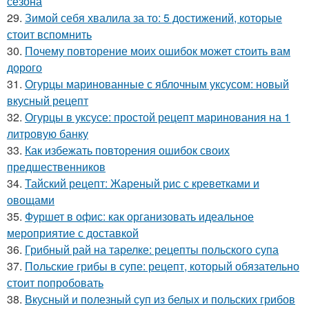
сезона
29.
Зимой себя хвалила за то: 5 достижений, которые
стоит вспомнить
30.
Почему повторение моих ошибок может стоить вам
дорого
31.
Огурцы маринованные с яблочным уксусом: новый
вкусный рецепт
32.
Огурцы в уксусе: простой рецепт маринования на 1
литровую банку
33.
Как избежать повторения ошибок своих
предшественников
34.
Тайский рецепт: Жареный рис с креветками и
овощами
35.
Фуршет в офис: как организовать идеальное
мероприятие с доставкой
36.
Грибный рай на тарелке: рецепты польского супа
37.
Польские грибы в супе: рецепт, который обязательно
стоит попробовать
38.
Вкусный и полезный суп из белых и польских грибов