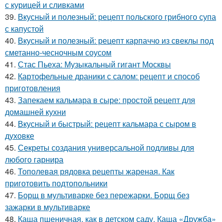
с курицей и сливками
39.
Вкусный и полезный: рецепт польского грибного супа
с капустой
40.
Вкусный и полезный: рецепт карпаччо из свеклы под
сметанно-чесночным соусом
41.
Стас Пьеха: Музыкальный гигант Москвы
42.
Картофельные драники с салом: рецепт и способ
приготовления
43.
Запекаем кальмара в сыре: простой рецепт для
домашней кухни
44.
Вкусный и быстрый: рецепт кальмара с сыром в
духовке
45.
Секреты создания универсальной подливы для
любого гарнира
46.
Тополевая рядовка рецепты жареная. Как
приготовить подтопольники
47.
Борщ в мультиварке без пережарки. Борщ без
зажарки в мультиварке
48.
Каша пшеничная, как в детском саду. Каша «Дружба»