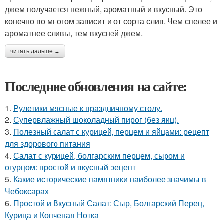
джем получается нежный, ароматный и вкусный. Это
конечно во многом зависит и от сорта слив. Чем спелее и
ароматнее сливы, тем вкусней джем.
читать дальше →
Последние обновления на сайте:
1.
Рулетики мясные к праздничному столу.
2.
Супервлажный шоколадный пирог (без яиц).
3.
Полезный салат с курицей, перцем и яйцами: рецепт
для здорового питания
4.
Салат с курицей, болгарским перцем, сыром и
огурцом: простой и вкусный рецепт
5.
Какие исторические памятники наиболее значимы в
Чебоксарах
6.
Простой и Вкусный Салат: Сыр, Болгарский Перец,
Курица и Копченая Нотка