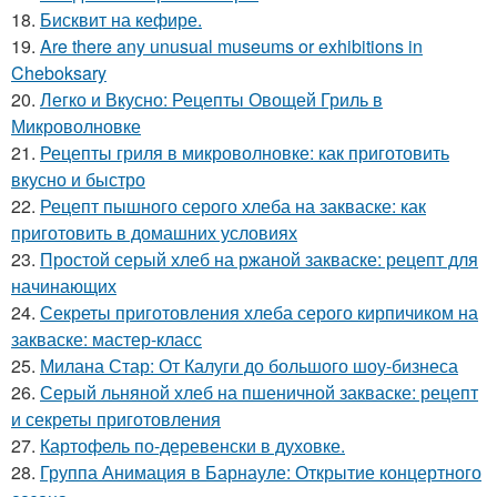
18.
Бисквит на кефире.
19.
Are there any unusual museums or exhibitions in
Cheboksary
20.
Легко и Вкусно: Рецепты Овощей Гриль в
Микроволновке
21.
Рецепты гриля в микроволновке: как приготовить
вкусно и быстро
22.
Рецепт пышного серого хлеба на закваске: как
приготовить в домашних условиях
23.
Простой серый хлеб на ржаной закваске: рецепт для
начинающих
24.
Секреты приготовления хлеба серого кирпичиком на
закваске: мастер-класс
25.
Милана Стар: От Калуги до большого шоу-бизнеса
26.
Серый льняной хлеб на пшеничной закваске: рецепт
и секреты приготовления
27.
Картофель по-деревенски в духовке.
28.
Группа Анимация в Барнауле: Открытие концертного