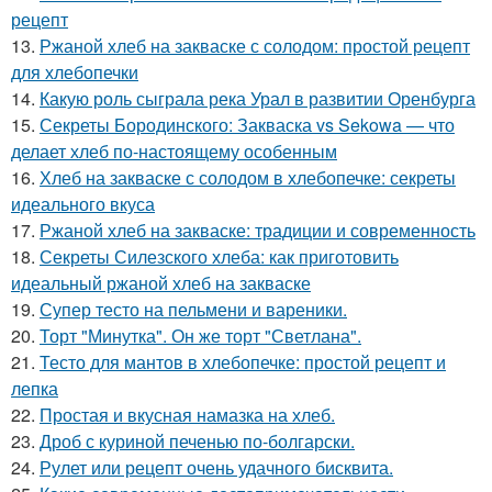
рецепт
13.
Ржаной хлеб на закваске с солодом: простой рецепт
для хлебопечки
14.
Какую роль сыграла река Урал в развитии Оренбурга
15.
Секреты Бородинского: Закваска vs Sekowa — что
делает хлеб по-настоящему особенным
16.
Хлеб на закваске с солодом в хлебопечке: секреты
идеального вкуса
17.
Ржаной хлеб на закваске: традиции и современность
18.
Секреты Силезского хлеба: как приготовить
идеальный ржаной хлеб на закваске
19.
Супер тесто на пельмени и вареники.
20.
Торт "Минутка". Он же торт "Светлана".
21.
Тесто для мантов в хлебопечке: простой рецепт и
лепка
22.
Простая и вкусная намазка на хлеб.
23.
Дроб с куриной печенью по-болгарски.
24.
Рулет или рецепт очень удачного бисквита.