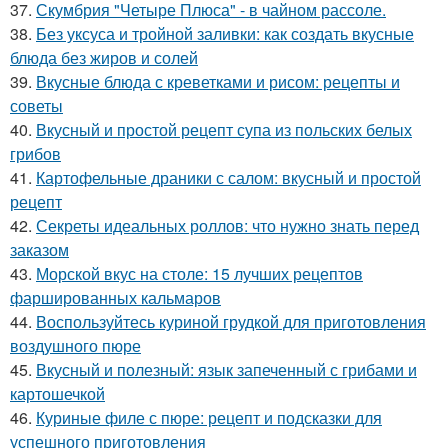
37.
Скумбрия "Четыре Плюса" - в чайном рассоле.
38.
Без уксуса и тройной заливки: как создать вкусные
блюда без жиров и солей
39.
Вкусные блюда с креветками и рисом: рецепты и
советы
40.
Вкусный и простой рецепт супа из польских белых
грибов
41.
Картофельные драники с салом: вкусный и простой
рецепт
42.
Секреты идеальных роллов: что нужно знать перед
заказом
43.
Морской вкус на столе: 15 лучших рецептов
фаршированных кальмаров
44.
Воспользуйтесь куриной грудкой для приготовления
воздушного пюре
45.
Вкусный и полезный: язык запеченный с грибами и
картошечкой
46.
Куриные филе с пюре: рецепт и подсказки для
успешного приготовления