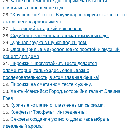
25.
Какие современные достопримечательности
появились в последние годы
26.
"Хрущевское" тесто. В кулинарных кругах такое тесто
статус легендарного имеет.
27.
Настоящий татарский вак беляш.
28.
Скумбрия, запечённая в томатном маринаде.
29.
Куриная грудка в шубке под сыром.
30.
Овощи гриль в микроволновке: простой и вкусный
рецепт для дома
31.
Пирожки "Проглотайки". Тесто делается
элементарно, только здесь очень важна
последовательность, в этом главная фишка!
32.
Пирожки на сметанном тесте к ужину.
33.
Ханты-Мансийск: Город, которыйил талант Элвина
Грея
34.
Куриные котлетки с плавленными сырками.
35.
Конфеты "Трюфель". Ингредиенты:
36.
Секреты создания уютного дома: как выбрать
идеальный аромат