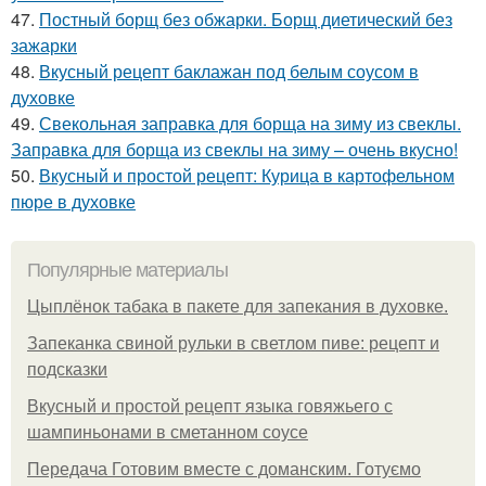
47.
Постный борщ без обжарки. Борщ диетический без
зажарки
48.
Вкусный рецепт баклажан под белым соусом в
духовке
49.
Свекольная заправка для борща на зиму из свеклы.
Заправка для борща из свеклы на зиму – очень вкусно!
50.
Вкусный и простой рецепт: Курица в картофельном
пюре в духовке
Популярные материалы
Цыплёнок табака в пакете для запекания в духовке.
Запеканка свиной рульки в светлом пиве: рецепт и
подсказки
Вкусный и простой рецепт языка говяжьего с
шампиньонами в сметанном соусе
Передача Готовим вместе с доманским. Готуємо