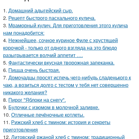
1.
Домашний адыгейский сыр.
2.
Рецепт быстрого пасхального кулича.
3.
Мраморный кулич. Для приготовления этого кулича
нам понадобится:
4.
Нежнейшее, сочное куриное Филе с хрустящей
корочкой - только от одного взгляда на это блюдо
разыгрывается волчий аппетит ….
5.
Фантастически вкусная творожная запеканка.
6.
Пицца очень быстрая.
7.
Домочадцы просят испечь чего-нибудь сладенького к
чаю, а возиться долго с тестом у тебя нет совершенно
никакого желания?
8.
Пирог "Яблоки на снегу".
9.
Булочки с изюмом в молочной заливке.
10.
Отличные печёночные котлеты.
11.
Рижский хлеб с тмином: история и секреты
приготовления
12.
Литовский ржаной хлеб с тмином: традиционный