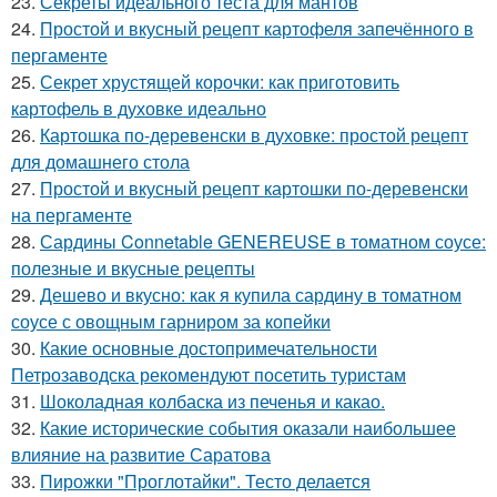
23.
Секреты идеального теста для мантов
24.
Простой и вкусный рецепт картофеля запечённого в
пергаменте
25.
Секрет хрустящей корочки: как приготовить
картофель в духовке идеально
26.
Картошка по-деревенски в духовке: простой рецепт
для домашнего стола
27.
Простой и вкусный рецепт картошки по-деревенски
на пергаменте
28.
Сардины Connetable GENEREUSE в томатном соусе:
полезные и вкусные рецепты
29.
Дешево и вкусно: как я купила сардину в томатном
соусе с овощным гарниром за копейки
30.
Какие основные достопримечательности
Петрозаводска рекомендуют посетить туристам
31.
Шоколадная колбаска из печенья и какао.
32.
Какие исторические события оказали наибольшее
влияние на развитие Саратова
33.
Пирожки "Проглотайки". Тесто делается