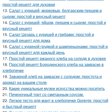
простой рецепт для духовки
13.
Салат с курицей, морковью, болгарским перцем и
сыром: простой и вкусный рецепт
14.
Салат с курицей, яйцом, перцем и сыром: простой и
вкусный рецепт
15.
Салат Цезарь с курицей и грибами: простой и
вкусный рецепт для дома
16.
Салат с куриной грудкой и шампиньонами: простой и
вкусный рецепт для каждый день
17.
Простой рецепт ржаного хлеба на солоде в духовке
18.
Простой рецепт Бородинского хлеба на закваске в
хлебопечке
19.
Заварной хлеб на закваске с солодом: простота и
аромат на вашем столе
20.
Какие уникальные музеи искусства можно посетить
21.
Печеночный торт со сметанным соусом.
22.
Легкое тесто для мант в хлебопечке Gorenje: простой
и быстрый рецепт