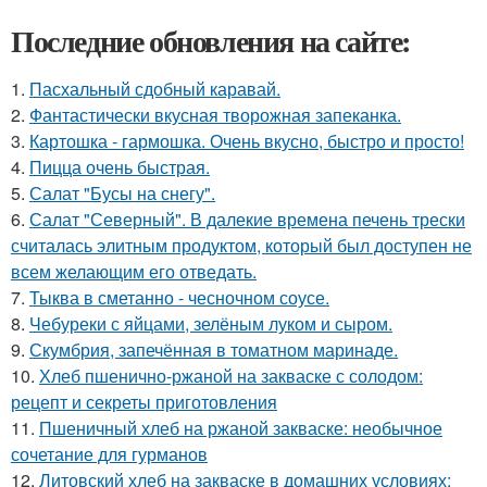
Последние обновления на сайте:
1.
Пасхальный сдобный каравай.
2.
Фантастически вкусная творожная запеканка.
3.
Картошка - гармошка. Очень вкусно, быстро и просто!
4.
Пицца очень быстрая.
5.
Салат "Бусы на снегу".
6.
Салат "Северный". В далекие времена печень трески
считалась элитным продуктом, который был доступен не
всем желающим его отведать.
7.
Тыква в сметанно - чесночном соусе.
8.
Чебуреки с яйцами, зелёным луком и сыром.
9.
Скумбрия, запечённая в томатном маринаде.
10.
Хлеб пшенично-ржаной на закваске с солодом:
рецепт и секреты приготовления
11.
Пшеничный хлеб на ржаной закваске: необычное
сочетание для гурманов
12.
Литовский хлеб на закваске в домашних условиях: