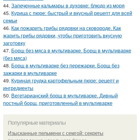
44.
Запеченные кальмары в духовке: блюдо из моря
45.
Курица с пюре: быстрый и вкусный рецепт для всей
семьи
46.
Как пожарить грибы рядовки на сковороде. Как
жарить грибы рядовки, чтобы приготовить вкусную
заготовку
47.
Борщ без мяса в мультиварке. Борщ в мультиварке
(без мяса)
48.
Борщ в мультиварке без пережарки. Борщ без
зажарки в мультиварке
49.
Куриная грудка картофельным пюре: рецепт и
ингредиенты
50.
Вегетарианский борщ в мультиварке. Дивный
постный борщ, приготовленный в мультиварке
Популярные материалы
Изысканные пельмени с семгой: секреты