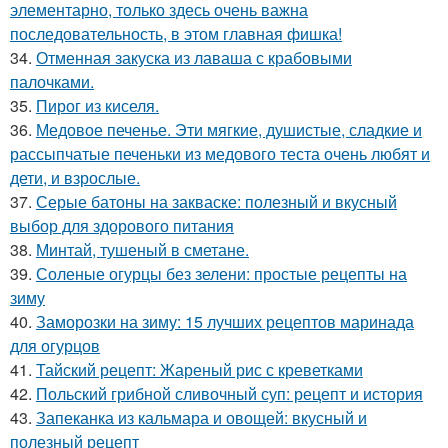
элементарно, только здесь очень важна
последовательность, в этом главная фишка!
34.
Отменная закуска из лаваша с крабовыми
палочками.
35.
Пирог из киселя.
36.
Медовое печенье. Эти мягкие, душистые, сладкие и
рассыпчатые печеньки из медового теста очень любят и
дети, и взрослые.
37.
Серые батоны на закваске: полезный и вкусный
выбор для здорового питания
38.
Минтай, тушеный в сметане.
39.
Соленые огурцы без зелени: простые рецепты на
зиму
40.
Заморозки на зиму: 15 лучших рецептов маринада
для огурцов
41.
Тайский рецепт: Жареный рис с креветками
42.
Польский грибной сливочный суп: рецепт и история
43.
Запеканка из кальмара и овощей: вкусный и
полезный рецепт