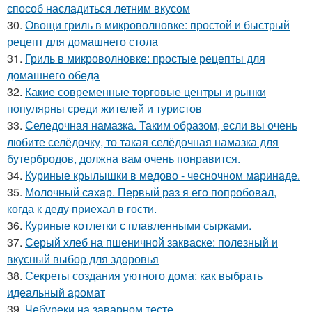
способ насладиться летним вкусом
30.
Овощи гриль в микроволновке: простой и быстрый
рецепт для домашнего стола
31.
Гриль в микроволновке: простые рецепты для
домашнего обеда
32.
Какие современные торговые центры и рынки
популярны среди жителей и туристов
33.
Селедочная намазка. Таким образом, если вы очень
любите селёдочку, то такая селёдочная намазка для
бутербродов, должна вам очень понравится.
34.
Куриные крылышки в медово - чесночном маринаде.
35.
Молочный сахар. Первый раз я его попробовал,
когда к деду приехал в гости.
36.
Куриные котлетки с плавленными сырками.
37.
Серый хлеб на пшеничной закваске: полезный и
вкусный выбор для здоровья
38.
Секреты создания уютного дома: как выбрать
идеальный аромат
39.
Чебуреки на заварном тесте.