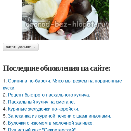
читать дальше →
Последние обновления на сайте:
1.
Свинина по-барски. Мясо мы режем на порционные
куски.
2.
Рецепт быстрого пасхального кулича.
3.
Пасхальный кулич на сметане.
4.
Куриные желудочки по-корейски.
5.
Запеканка из куриной печени с шампиньонами.
6.
Булочки с изюмом в молочной заливке.
7.
Пушистый кекс "Секретарский".