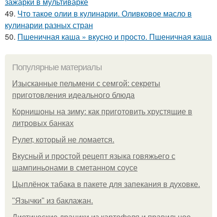
зажарки в мультиварке
49.
Что такое олии в кулинарии. Оливковое масло в
кулинарии разных стран
50.
Пшеничная каша » вкусно и просто. Пшеничная каша
Популярные материалы
Изысканные пельмени с семгой: секреты
приготовления идеального блюда
Корнишоны на зиму: как приготовить хрустящие в
литровых банках
Рулет, который не ломается.
Вкусный и простой рецепт языка говяжьего с
шампиньонами в сметанном соусе
Цыплёнок табака в пакете для запекания в духовке.
"Язычки" из баклажан.