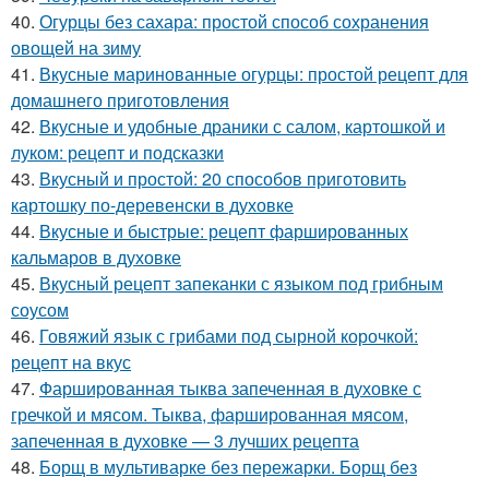
40.
Огурцы без сахара: простой способ сохранения
овощей на зиму
41.
Вкусные маринованные огурцы: простой рецепт для
домашнего приготовления
42.
Вкусные и удобные драники с салом, картошкой и
луком: рецепт и подсказки
43.
Вкусный и простой: 20 способов приготовить
картошку по-деревенски в духовке
44.
Вкусные и быстрые: рецепт фаршированных
кальмаров в духовке
45.
Вкусный рецепт запеканки с языком под грибным
соусом
46.
Говяжий язык с грибами под сырной корочкой:
рецепт на вкус
47.
Фаршированная тыква запеченная в духовке с
гречкой и мясом. Тыква, фаршированная мясом,
запеченная в духовке — 3 лучших рецепта
48.
Борщ в мультиварке без пережарки. Борщ без