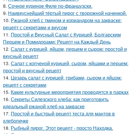
8.
Сочное куриное Филе по-французски.
9.
Наивкуснейший тёртый пирог с творожной начинкой.
10.
Ржаной хлеб с тмином и кориандром на закваске:
рецепт с секретами и вкусом
11.
Простой и Вкусный Салат с Курицей, Болгарским
Перцем и Помидорами: Рецепт на Каждый День
12.
Салат с курицей, яйцом, перцем и сыром: простой и
вкусный рецепт
13.
Салат с копченой курицей, сыром, яйцами и перцем:
простой и вкусный рецепт
14.
Цезарь салат с курицей, грибами, сыром и яйцом:
рецепт с секретами
15.
Какие культурные мероприятия проводятся в парках
16.
Секреты Силезского хлеба: как приготовить
идеальный ржаной хлеб на закваске
17.
Простой и быстрый рецепт теста для мантов в
хлебопечке
18.
Рыбный пирог. Этот рецепт - просто Находка.