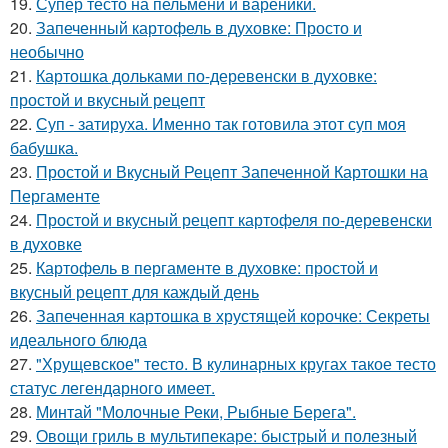
19.
Супер тесто на пельмени и вареники.
20.
Запеченный картофель в духовке: Просто и
необычно
21.
Картошка дольками по-деревенски в духовке:
простой и вкусный рецепт
22.
Суп - затируха. Именно так готовила этот суп моя
бабушка.
23.
Простой и Вкусный Рецепт Запеченной Картошки на
Пергаменте
24.
Простой и вкусный рецепт картофеля по-деревенски
в духовке
25.
Картофель в пергаменте в духовке: простой и
вкусный рецепт для каждый день
26.
Запеченная картошка в хрустящей корочке: Секреты
идеального блюда
27.
"Хрущевское" тесто. В кулинарных кругах такое тесто
статус легендарного имеет.
28.
Минтай "Молочные Реки, Рыбные Берега".
29.
Овощи гриль в мультипекаре: быстрый и полезный