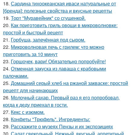
18.
Сардина тихоокеанская иваси натуральные от
[бренда]: полезные свойства и вкусные рецепты
19.
Торт "Муравейник" со сгущенкой.
20.
Как приготовить гриль овощи в микроволновке:
простой и быстрый рецепт
21.
Горбуша, запечённая под сыром.
22.
Микроволновая печь с грилем: что можно
приготовить за 10 минут
23.
Горшочек, вари! Обязательно попробуйте!
24.
Отменная закуска из лаваша с крабовыми
палочками.
25.
Домашний серый хлеб на ржаной закваске: простой
рецепт для начинающих
26.
Молочный сахар. Первый раз я его попробовал,
когда к деду приехал в гости.
27.
Кекс с изюмом.
28.
Конфеты "Трюфель". Ингредиенты:
29.
Расскажите о музеях Пензы и их экспозициях
30.
Салат свекольный. Нежный, вкусный, аппетитный