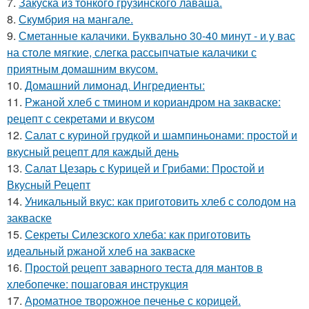
7.
Закуска из тонкого грузинского лаваша.
8.
Скумбрия на мангале.
9.
Сметанные калачики. Буквально 30-40 минут - и у вас
на столе мягкие, слегка рассыпчатые калачики с
приятным домашним вкусом.
10.
Домашний лимонад. Ингредиенты:
11.
Ржаной хлеб с тмином и кориандром на закваске:
рецепт с секретами и вкусом
12.
Салат с куриной грудкой и шампиньонами: простой и
вкусный рецепт для каждый день
13.
Салат Цезарь с Курицей и Грибами: Простой и
Вкусный Рецепт
14.
Уникальный вкус: как приготовить хлеб с солодом на
закваске
15.
Секреты Силезского хлеба: как приготовить
идеальный ржаной хлеб на закваске
16.
Простой рецепт заварного теста для мантов в
хлебопечке: пошаговая инструкция
17.
Ароматное творожное печенье с корицей.