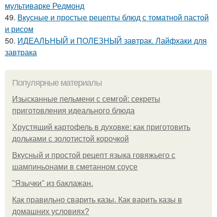
мультиварке Редмонд
49.
Вкусные и простые рецепты блюд с томатной пастой
и рисом
50.
ИДЕАЛЬНЫЙ и ПОЛЕЗНЫЙ завтрак. Лайфхаки для
завтрака
Популярные материалы
Изысканные пельмени с семгой: секреты
приготовления идеального блюда
Хрустящий картофель в духовке: как приготовить
дольками с золотистой корочкой
Вкусный и простой рецепт языка говяжьего с
шампиньонами в сметанном соусе
"Язычки" из баклажан.
Как правильно сварить казы. Как варить казы в
домашних условиях?