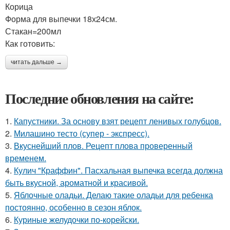
Корица
Форма для выпечки 18х24см.
Стакан=200мл
Как готовить:
читать дальше →
Последние обновления на сайте:
1.
Капустники. За основу взят рецепт ленивых голубцов.
2.
Милашино тесто (супер - экспресс).
3.
Вкуснейший плов. Рецепт плова проверенный
временем.
4.
Кулич "Краффин". Пасхальная выпечка всегда должна
быть вкусной, ароматной и красивой.
5.
Яблочные оладьи. Делаю такие оладьи для ребенка
постоянно, особенно в сезон яблок.
6.
Куриные желудочки по-корейски.