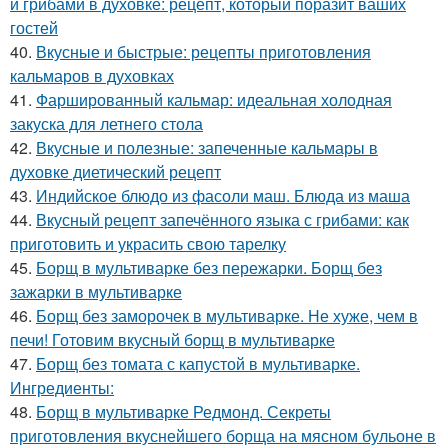
и грибами в духовке: рецепт, который поразит ваших
гостей
40.
Вкусные и быстрые: рецепты приготовления
кальмаров в духовках
41.
Фаршированный кальмар: идеальная холодная
закуска для летнего стола
42.
Вкусные и полезные: запеченные кальмары в
духовке диетический рецепт
43.
Индийское блюдо из фасоли маш. Блюда из маша
44.
Вкусный рецепт запечённого языка с грибами: как
приготовить и украсить свою тарелку
45.
Борщ в мультиварке без пережарки. Борщ без
зажарки в мультиварке
46.
Борщ без заморочек в мультиварке. Не хуже, чем в
печи! Готовим вкусный борщ в мультиварке
47.
Борщ без томата с капустой в мультиварке.
Ингредиенты:
48.
Борщ в мультиварке Редмонд. Секреты
приготовления вкуснейшего борща на мясном бульоне в