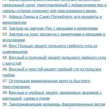
свекольный салат, приготовленный с добавлением яиц и
свеклы отлично подходит для повседневного меню.
31.
Афиша Линды в Санкт-Петербурге: все концерты и
мероприятия
32.
Завтрак на завтрак: Рис с овощами и креветками
33.
Завтрак на ходу: рисовуха с креветками и овощами в
мультиварке
34.
Вкус Польши: рецепт польского грибного супа из
шампиньонов
35.
Вкусный и полезный: рецепт польского грибного супа
с капустой
36.
Вкусный и простой рецепт грибной суп из польских
грибов
37.
Остренькая маринованная капуста быстрого
приготовления.
38.
Вкусные и удобные: рецепт дрожжевых драников с
картошкой, салом и луком
39.
Завораживающие кальмары фаршированные рисом