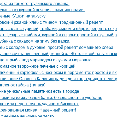
уска из тонкого грузинского лаваша.
еканка из куриной печени с шампиньонами.
еные "Ушки" на закуску.
овский ржаной хлеб с тмином: традиционный рецепт
арь салат с курицей, грибами, сыром и яйцом: рецепт с сек
ат Цезарь с грибами, курицей и сыром: простой и вкусный 
убника с сахаром на зиму без варки.
еб с солодом в духовке: простой рецепт домашнего хлеба
усное сочетание: черный ржаной хлеб с клюквой на закваск
цепт рыбы под маринадом с луком и морковью.
оматное творожное печенье с корицей.
печенный картофель с чесноком в пергаменте: простой и в
списание Славы в Калининграде: где и когда увидеть певиц
пленок табака (тапака).
кие уникальные памятники есть в городе
тамины из железной банки: безопасность и удобство
лет или рецепт очень удачного бисквита.
ринованная мойва. Надёжный рецепт!
уснейшее чебуречное тесто.