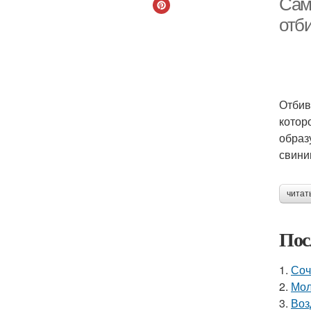
Сам
отб
Отбив
котор
образ
свини
читат
Пос
1.
Соч
2.
Мол
3.
Воз