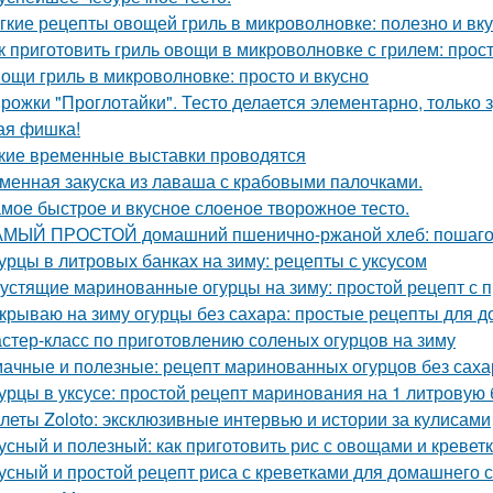
гкие рецепты овощей гриль в микроволновке: полезно и вк
к приготовить гриль овощи в микроволновке с грилем: прос
ощи гриль в микроволновке: просто и вкусно
рожки "Проглотайки". Тесто делается элементарно, только 
ая фишка!
кие временные выставки проводятся
менная закуска из лаваша с крабовыми палочками.
мое быстрое и вкусное слоеное творожное тесто.
МЫЙ ПРОСТОЙ домашний пшенично-ржаной хлеб: пошаго
урцы в литровых банках на зиму: рецепты с уксусом
устящие маринованные огурцы на зиму: простой рецепт с
крываю на зиму огурцы без сахара: простые рецепты для д
стер-класс по приготовлению соленых огурцов на зиму
ачные и полезные: рецепт маринованных огурцов без саха
урцы в уксусе: простой рецепт маринования на 1 литровую 
леты Zoloto: эксклюзивные интервью и истории за кулисами
усный и полезный: как приготовить рис с овощами и кревет
усный и простой рецепт риса с креветками для домашнего 