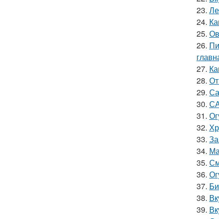
23.
Ле
24.
Ка
25.
Ов
26.
Пи
главн
27.
Ка
28.
От
29.
Са
30.
СА
31.
Ог
32.
Хр
33.
За
34.
Ма
35.
См
36.
Ог
37.
Би
38.
Вк
39.
Вк