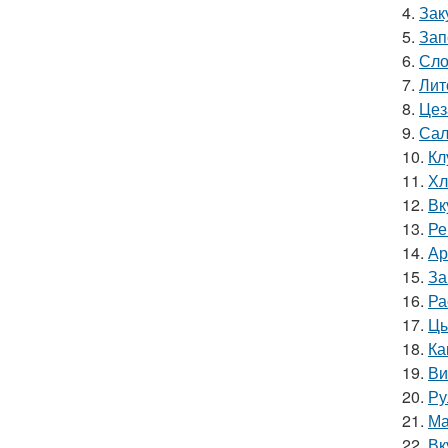
4.
Зак
5.
Зап
6.
Сло
7.
Лит
8.
Цез
9.
Сал
10.
Кл
11.
Хл
12.
Вк
13.
Ре
14.
Ар
15.
За
16.
Ра
17.
Цы
18.
Ка
19.
Ви
20.
Ру
21.
Ма
22.
Вк