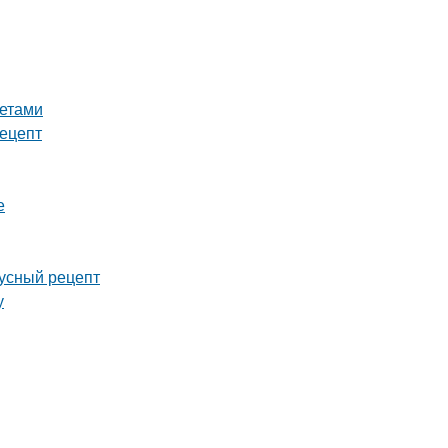
ретами
рецепт
е
кусный рецепт
у