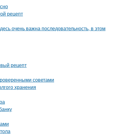
усно
той рецепт
здесь очень важна последовательность, в этом
вый рецепт
 проверенными советами
олгого хранения
ра
банку
ками
стола