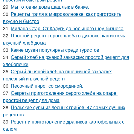
29.
Мы готовим дома шашлык в банке.
30.
Рецепты гриля в микроволновке: как приготовить
вкусно и быстро
31.
Милана Стар: От Калуги до большого шоу-бизнеса
32.
Простой рецепт серого хлеба в духовке: как испечь
вкусный хлеб дома
33.
Какие музеи популярны среди туристов
34.
Серый хлеб на ржаной закваске: простой рецепт для
хлебопечки
35.
Серый льняной хлеб на пшеничной закваске:
полезный и вкусный рецепт
36.
Песочный пирог со смородиной.
37.
Секреты приготовления серого хлеба на опаре:
простой рецепт для дома
38.
Польские супы из лесных грибов: 47 самых лучших
рецептов
39.
Рецепт и приготовление драников картофельных с
салом