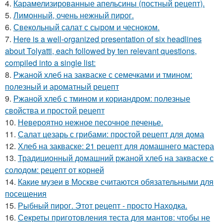
4.
Карамелизированные апельсины (постный рецепт).
5.
Лимонный, очень нежный пирог.
6.
Свекольный салат с сыром и чесноком.
7.
Here is a well-organized presentation of six headlines
about Tolyatti, each followed by ten relevant questions,
compiled into a single list:
8.
Ржаной хлеб на закваске с семечками и тмином:
полезный и ароматный рецепт
9.
Ржаной хлеб с тмином и кориандром: полезные
свойства и простой рецепт
10.
Невероятно нежное песочное печенье.
11.
Салат цезарь с грибами: простой рецепт для дома
12.
Хлеб на закваске: 21 рецепт для домашнего мастера
13.
Традиционный домашний ржаной хлеб на закваске с
солодом: рецепт от корней
14.
Какие музеи в Москве считаются обязательными для
посещения
15.
Рыбный пирог. Этот рецепт - просто Находка.
16.
Секреты приготовления теста для мантов: чтобы не