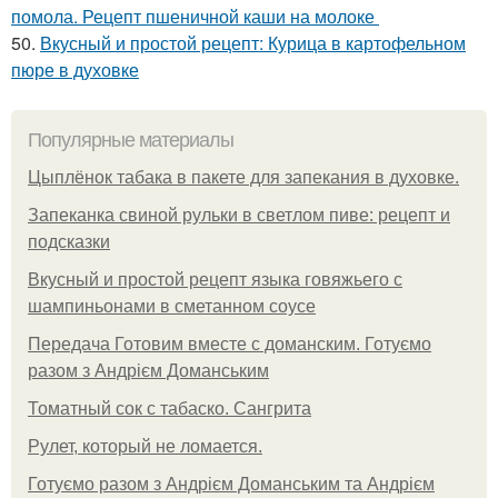
помола. Рецепт пшеничной каши на молоке
50.
Вкусный и простой рецепт: Курица в картофельном
пюре в духовке
Популярные материалы
Цыплёнок табака в пакете для запекания в духовке.
Запеканка свиной рульки в светлом пиве: рецепт и
подсказки
Вкусный и простой рецепт языка говяжьего с
шампиньонами в сметанном соусе
Передача Готовим вместе с доманским. Готуємо
разом з Андрієм Доманським
Томатный сок с табаско. Сангрита
Рулет, который не ломается.
Готуємо разом з Андрієм Доманським та Андрієм