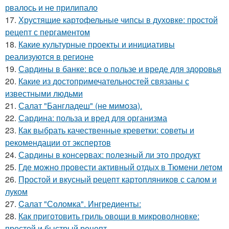
рвалось и не прилипало
17.
Хрустящие картофельные чипсы в духовке: простой
рецепт с пергаментом
18.
Какие культурные проекты и инициативы
реализуются в регионе
19.
Сардины в банке: все о пользе и вреде для здоровья
20.
Какие из достопримечательностей связаны с
известными людьми
21.
Салат "Бангладеш" (не мимоза).
22.
Сардина: польза и вред для организма
23.
Как выбрать качественные креветки: советы и
рекомендации от экспертов
24.
Сардины в консервах: полезный ли это продукт
25.
Где можно провести активный отдых в Тюмени летом
26.
Простой и вкусный рецепт картопляников с салом и
луком
27.
Cалат "Соломка". Ингредиенты:
28.
Как приготовить гриль овощи в микроволновке:
простой и быстрый рецепт