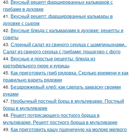
40.
Вкусный рецепт фаршированных кальмаров с
грибами в духовке
41.
Вкусный рецепт: фаршированные кальмары в
духовке с сыром
42.
Вкусные блюда с кальмарами в духовке: рецепты и
советы
43.
Слоеный салат из свиного сердца с шампиньонами..
Салат из свиного сердца с грибами: пошагово с фото
44.
Вкусные и простые рецепты: блюда из
картофельного пюре и курицы
45.
Как приготовить гриб рядовка. Сколько времени и как
правильно варить рядовки
46.
Бездрожжевый хлеб: как сделать закваску своими
руками
47.
Необычный постный борщ в мультиварке. Постный
борщ в мультиварке
48.
Рецепт потрясающего постного борща в
мультиварке. Рецепт постного борща в мультиварке
49.
Как приготовить кашу пшеничную на молоке мелкого