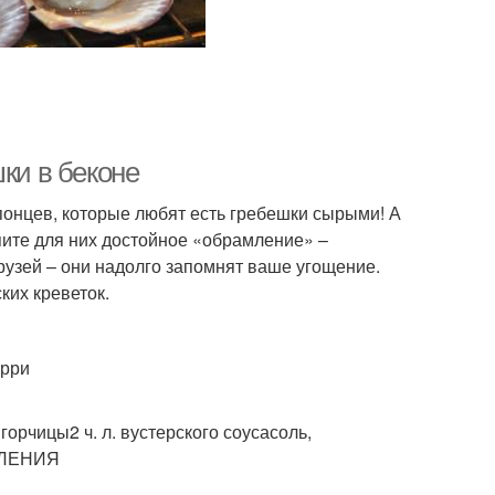
ки в беконе
онцев, которые любят есть гребешки сырыми! А
пите для них достойное «обрамление» –
узей – они надолго запомнят ваше угощение.
ких креветок.
ерри
 горчицы2 ч. л. вустерского соусасоль,
ВЛЕНИЯ