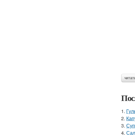
читат
Пос
1.
Гул
2.
Кап
3.
Суп
4.
Сал