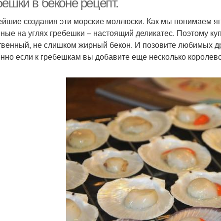
ешки в беконе рецепт.
йшие создания эти морские моллюски. Как мы понимаем яп
ные на углях гребешки – настоящий деликатес. Поэтому ку
твенный, не слишком жирный бекон. И позовите любимых др
нно если к гребешкам вы добавите еще несколько королевс