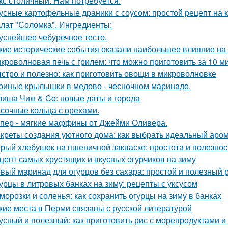
кс столичный. Нам потребуется:
усные картофельные драники с соусом: простой рецепт на 
лат "Соломка". Ингредиенты:
уснейшее чебуречное тесто.
кие исторические события оказали наибольшее влияние на
кроволновая печь с грилем: что можно приготовить за 10 м
стро и полезно: как приготовить овощи в микроволновке
риные крылышки в медово - чесночном маринаде.
иша Чиж & Co: новые даты и города
сочные кольца с орехами.
пер - мягкие маффины от Джейми Оливера.
креты создания уютного дома: как выбрать идеальный аро
рый хлебушек на пшеничной закваске: простота и полезнос
цепт самых хрустящих и вкусных огурчиков на зиму
вый маринад для огурцов без сахара: простой и полезный 
урцы в литровых банках на зиму: рецепты с уксусом
морозки и соленья: как сохранить огурцы на зиму в банках
кие места в Перми связаны с русской литературой
усный и полезный: как приготовить рис с морепродуктами 