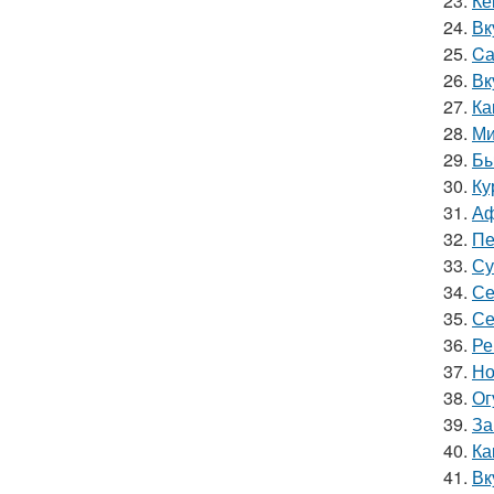
23.
Ке
24.
Вк
25.
Cа
26.
Вк
27.
Ка
28.
Ми
29.
Бы
30.
Ку
31.
Аф
32.
Пе
33.
Су
34.
Се
35.
Се
36.
Ре
37.
Но
38.
Ог
39.
За
40.
Ка
41.
Вк