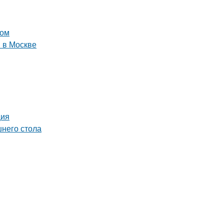
ном
 в Москве
ция
шнего стола