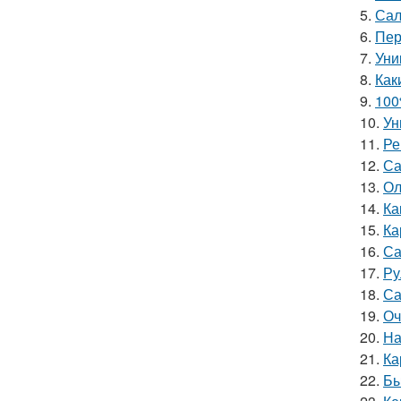
5.
Сал
6.
Пер
7.
Уни
8.
Как
9.
100
10.
Ун
11.
Ре
12.
Са
13.
Ол
14.
Ка
15.
Ка
16.
Са
17.
Ру
18.
Са
19.
Оч
20.
На
21.
Ка
22.
Бы