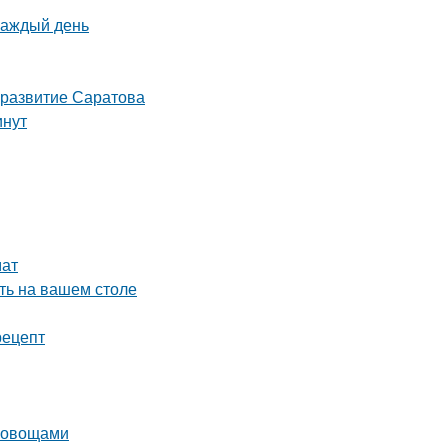
каждый день
 развитие Саратова
инут
мат
ть на вашем столе
рецепт
и овощами