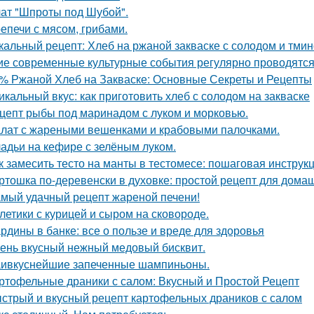
ат "Шпроты под Шубой".
епечи с мясом, грибами.
кальный рецепт: Хлеб на ржаной закваске с солодом и тми
ие современные культурные события регулярно проводятся
% Ржаной Хлеб на Закваске: Основные Секреты и Рецепты
икальный вкус: как приготовить хлеб с солодом на закваске
цепт рыбы под маринадом с луком и морковью.
лат с жареными вешенками и крабовыми палочками.
адьи на кефире с зелёным луком.
к замесить тесто на манты в тестомесе: пошаговая инструк
ртошка по-деревенски в духовке: простой рецепт для дома
мый удачный рецепт жареной печени!
летики с курицей и сыром на сковороде.
рдины в банке: все о пользе и вреде для здоровья
ень вкусный нежный медовый бисквит.
ивкуснейшие запеченные шампиньоны.
ртофельные драники с салом: Вкусный и Простой Рецепт
стрый и вкусный рецепт картофельных драников с салом