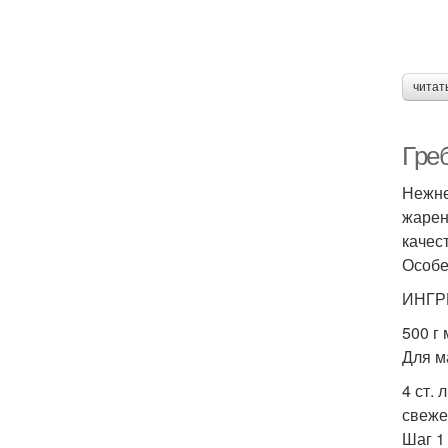
читат
Греб
Нежне
жарен
качес
Особе
ИНГР
500 г
Для м
4 ст. 
свеж
Шаг 1