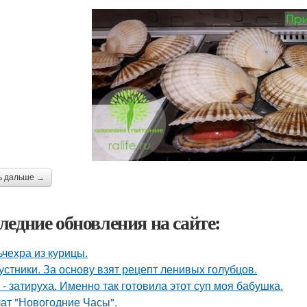
ь дальше →
ледние обновления на сайте:
ьчехра из курицы.
устники. За основу взят рецепт ленивых голубцов.
 - затируха. Именно так готовила этот суп моя бабушка.
ат "Новогодние Часы".