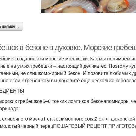
ь дальше →
ешок в беконе в духовке. Морские гребеш
йшие создания эти морские моллюски. Как мы понимаем яп
ные на углях гребешки – настоящий деликатес. Поэтому ку
твенный, не слишком жирный бекон. И позовите любимых др
нно если к гребешкам вы добавите еще несколько королевс
ЕДИЕНТЫ
 морских гребешков5–6 тонких ломтиков беконапомидоры ч
аринада:
л. сливочного масла1 ст. л. лимонного сока2 ст. л. дижонской
емолотый черный перецПОШАГОВЫЙ РЕЦЕПТ ПРИГОТО