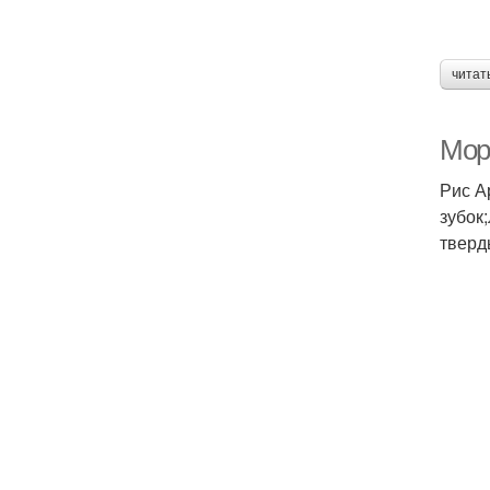
читат
Мор
Рис А
зубок;
тверд