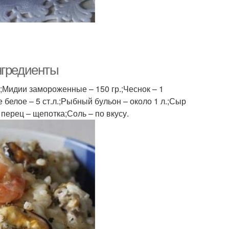
нгредиенты
;Мидии замороженные – 150 гр.;Чеснок – 1
е белое – 5 ст.л.;Рыбный бульон – около 1 л.;Сыр
перец – щепотка;Соль – по вкусу.