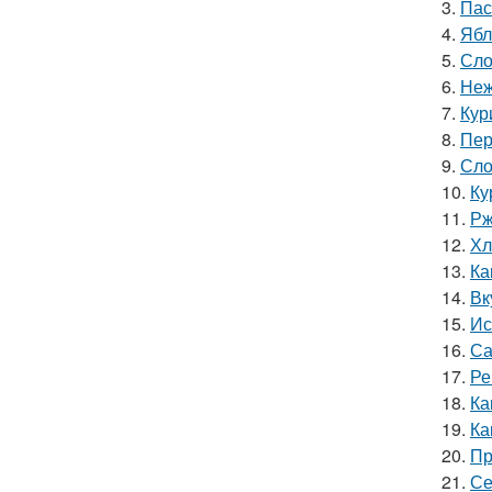
3.
Пас
4.
Ябл
5.
Сло
6.
Неж
7.
Кур
8.
Пер
9.
Сло
10.
Ку
11.
Рж
12.
Хл
13.
Ка
14.
Вк
15.
Ис
16.
Са
17.
Ре
18.
Ка
19.
Ка
20.
Пр
21.
Се