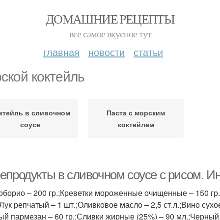
ДОМАШНИЕ РЕЦЕПТЫ
все самое вкусное тут
главная
новости
статьи
ской коктейль
ктейль в сливочном
Паста с морским
соусе
коктейлем
епродукты в сливочном соусе с рисом. И
рборио – 200 гр.;Креветки мороженные очищенные – 150 гр.
Лук репчатый – 1 шт.;Оливковое масло – 2,5 ст.л.;Вино сухо
ый пармезан – 60 гр.;Сливки жирные (25%) – 90 мл.;Черный 