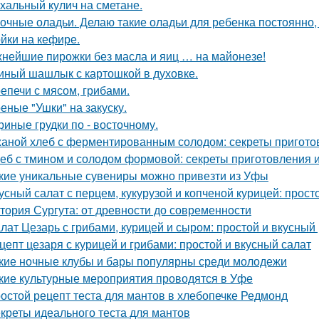
хальный кулич на сметане.
очные оладьи. Делаю такие оладьи для ребенка постоянно, 
йки на кефире.
нейшие пирожки без масла и яиц … на майонезе!
иный шашлык с картошкой в духовке.
епечи с мясом, грибами.
еные "Ушки" на закуску.
риные грудки по - восточному.
аной хлеб с ферментированным солодом: секреты пригото
еб с тмином и солодом формовой: секреты приготовления 
кие уникальные сувениры можно привезти из Уфы
усный салат с перцем, кукурузой и копченой курицей: прост
тория Сургута: от древности до современности
лат Цезарь с грибами, курицей и сыром: простой и вкусный
цепт цезаря с курицей и грибами: простой и вкусный салат
кие ночные клубы и бары популярны среди молодежи
кие культурные мероприятия проводятся в Уфе
остой рецепт теста для мантов в хлебопечке Редмонд
креты идеального теста для мантов