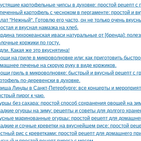
устящие картофельные чипсы в духовке: простой рецепт с
печенный картофель с чесноком в пергаменте: простой и в
лат "Нежный". Готовлю его часто, он не только очень вкусны
остая и вкусная намазка на хлеб.
рдина тихоокеанская иваси натуральные от [бренда]: поле
лочные коржики по госту.
дли. Какая же это вкуснятина!
ощи на гриле в микроволновке или: как приготовить быстро
машнее печенье на скорую руку в виде коржиков.
ощи гриль в микроволновке: быстрый и вкусный рецепт с г
ртофель по-деревенски в духовке.
иша Линды в Санкт-Петербурге: все концерты и мероприя
стрый пирог к чаю.
урцы без сахара: простой способ сохранения овощей на зи
адкие огурцы на зиму: рецепты и советы для долгого хране
усные маринованные огурцы: простой рецепт для домашне
адкие и сочные креветки на вкуснейшем рисе: простой рец
стный рис с креветками: простой рецепт для домашнего пр
усный и простой рецепт пирога с мясом