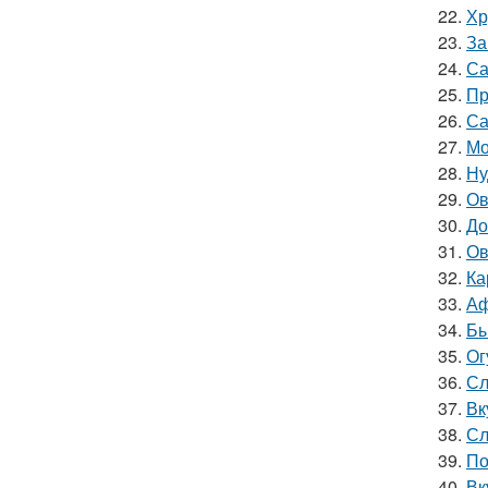
22.
Хр
23.
За
24.
Са
25.
Пр
26.
Са
27.
Мо
28.
Ну
29.
Ов
30.
До
31.
Ов
32.
Ка
33.
Аф
34.
Бы
35.
Ог
36.
Сл
37.
Вк
38.
Сл
39.
По
40.
Вк