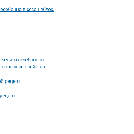
особенно в сезон яблок.
вления в хлебопечке
и полезные свойства
ой рецепт
 рецепт