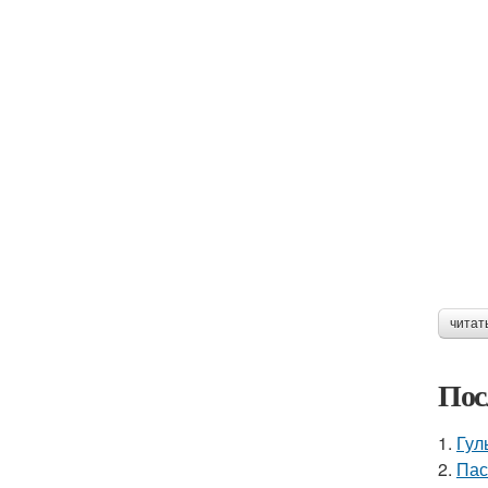
читат
Пос
1.
Гул
2.
Пас