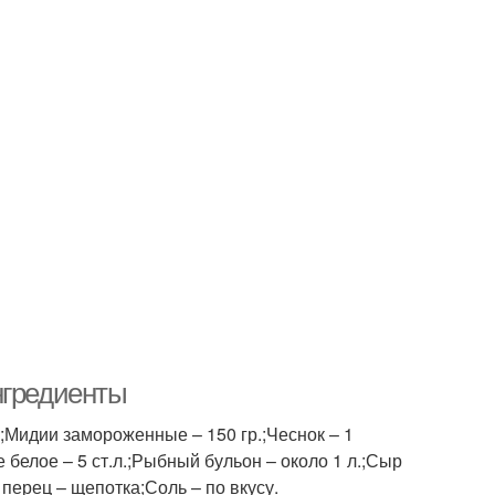
нгредиенты
;Мидии замороженные – 150 гр.;Чеснок – 1
е белое – 5 ст.л.;Рыбный бульон – около 1 л.;Сыр
перец – щепотка;Соль – по вкусу.