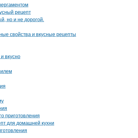
 пергаментом
кусный рецепт
й, но и не дорогой.
зные свойства и вкусные рецепты
 и вкусно
рилем
тия
му
ния
го приготовления
епт для домашней кухни
иготовления