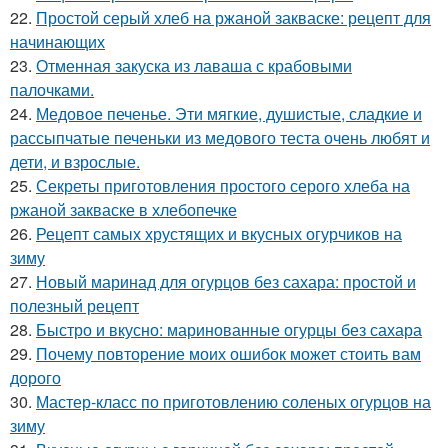
22.
Простой серый хлеб на ржаной закваске: рецепт для
начинающих
23.
Отменная закуска из лаваша с крабовыми
палочками.
24.
Медовое печенье. Эти мягкие, душистые, сладкие и
рассыпчатые печеньки из медового теста очень любят и
дети, и взрослые.
25.
Секреты приготовления простого серого хлеба на
ржаной закваске в хлебопечке
26.
Рецепт самых хрустящих и вкусных огурчиков на
зиму
27.
Новый маринад для огурцов без сахара: простой и
полезный рецепт
28.
Быстро и вкусно: маринованные огурцы без сахара
29.
Почему повторение моих ошибок может стоить вам
дорого
30.
Мастер-класс по приготовлению соленых огурцов на
зиму