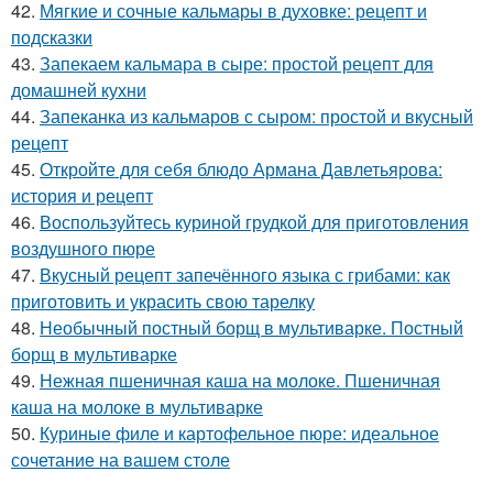
42.
Мягкие и сочные кальмары в духовке: рецепт и
подсказки
43.
Запекаем кальмара в сыре: простой рецепт для
домашней кухни
44.
Запеканка из кальмаров с сыром: простой и вкусный
рецепт
45.
Откройте для себя блюдо Армана Давлетьярова:
история и рецепт
46.
Воспользуйтесь куриной грудкой для приготовления
воздушного пюре
47.
Вкусный рецепт запечённого языка с грибами: как
приготовить и украсить свою тарелку
48.
Необычный постный борщ в мультиварке. Постный
борщ в мультиварке
49.
Нежная пшеничная каша на молоке. Пшеничная
каша на молоке в мультиварке
50.
Куриные филе и картофельное пюре: идеальное
сочетание на вашем столе