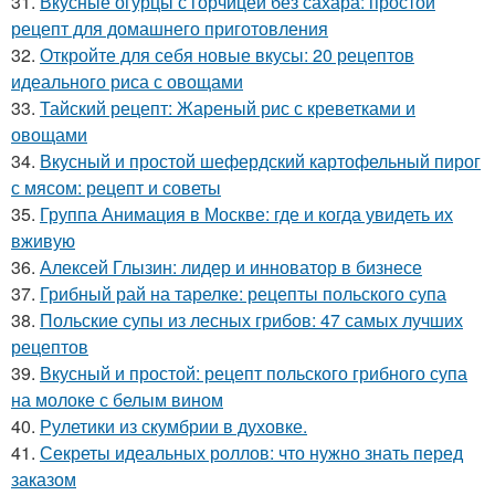
31.
Вкусные огурцы с горчицей без сахара: простой
рецепт для домашнего приготовления
32.
Откройте для себя новые вкусы: 20 рецептов
идеального риса с овощами
33.
Тайский рецепт: Жареный рис с креветками и
овощами
34.
Вкусный и простой шефердский картофельный пирог
с мясом: рецепт и советы
35.
Группа Анимация в Москве: где и когда увидеть их
вживую
36.
Алексей Глызин: лидер и инноватор в бизнесе
37.
Грибный рай на тарелке: рецепты польского супа
38.
Польские супы из лесных грибов: 47 самых лучших
рецептов
39.
Вкусный и простой: рецепт польского грибного супа
на молоке с белым вином
40.
Рулетики из скумбрии в духовке.
41.
Секреты идеальных роллов: что нужно знать перед
заказом