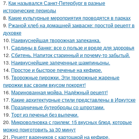
7.
Как назывался Санкт-Петербург в разные
исторические периоды
8.
Какие культурные мероприятия проводятся в парках
9.
Ржаной хлеб на домашней закваске: простой рецепт в
духовке
10.
Наивкуснейшая творожная запеканка.
11.
Сардины в банке: все о пользе и вреде для здоровья
12.
Сбитень. Напиток старинный и почему-то забытый.
13.
Наивкуснейшие запеченные шампиньоны.
14.
Простое и быстрое печенье на кефире.
15.
Творожные пирожки. Эти творожные жареные
пирожки вас своим вкусом покорят!
16.
Маринованная мойва. Надёжный рецепт!
17.
Какие архитектурные стили представлены в Иркутске
18.
Праздничные бутерброды со шпротами.
19.
Торт из печенья без выпечки.
20.
Микроволновка с грилем: 15 вкусных блюд, которые
можно приготовить за 30 минут
21.
Рецепт вареников с картошкой на кефире.