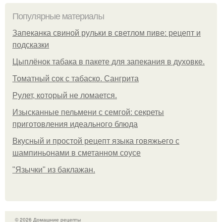
Популярные материалы
Запеканка свиной рульки в светлом пиве: рецепт и
подсказки
Цыплёнок табака в пакете для запекания в духовке.
Томатный сок с табаско. Сангрита
Рулет, который не ломается.
Изысканные пельмени с семгой: секреты
приготовления идеального блюда
Вкусный и простой рецепт языка говяжьего с
шампиньонами в сметанном соусе
"Язычки" из баклажан.
© 2026 Домашние рецепты