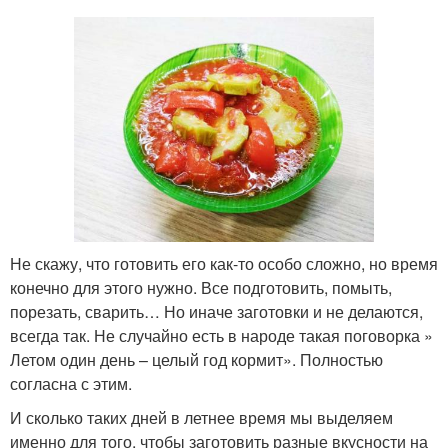
Лечо с рисом
Ингредиенты для лечо
Лечо из болгарских
Лечо с петрушкой
перцев
Не скажу, что готовить его как-то особо сложно, но время
конечно для этого нужно. Все подготовить, помыть,
Лечо с кабачками
Лечо с баклажанами
порезать, сварить… Но иначе заготовки и не делаются,
всегда так. Не случайно есть в народе такая поговорка »
Летом один день – целый год кормит». Полностью
согласна с этим.
Лечо с огурцами
Лечо из помидор
И сколько таких дней в летнее время мы выделяем
именно для того, чтобы заготовить разные вкусности на