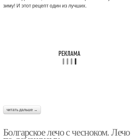
зиму! И этот рецепт один из лучших.
Пряное лечо
Острые колбаски
Лечо с луком
Пикантное лечо
читать дальше →
Болгарское лечо с чесноком. Лечо