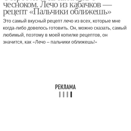
чесноком. Лечо из кабачков —
рецепт «Пальчики оближешь»
Это самый вкусный рецепт лечо из всех, которые мне
когда-либо довелось готовить. Он, можно сказать, самый
Острые перцы
Лечо из острого перца
любимый, поэтому в моей копилке рецептов, он
значится, как «Лечо – пальчики оближешь!»
Лечо из сладкого
Лечо без уксуса
Лечо в духовке
Лечо в мультиварке
Лечо на сковороде
Лечо с морковью