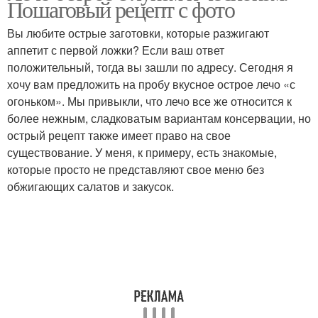
Пошаговый рецепт с фото
Вы любите острые заготовки, которые разжигают
аппетит с первой ложки? Если ваш ответ
Лечо из болгарского
положительный, тогда вы зашли по адресу. Сегодня я
Вкусное лечо
перца
хочу вам предложить на пробу вкусное острое лечо «с
огоньком». Мы привыкли, что лечо все же относится к
более нежным, сладковатым вариантам консервации, но
острый рецепт также имеет право на свое
Болгарское лечо
Лечо с чесноком
существование. У меня, к примеру, есть знакомые,
которые просто не представляют свое меню без
обжигающих салатов и закусок.
Лечо из острого перца
Лечо из сладкого
Острое лечо
Лечо без уксуса