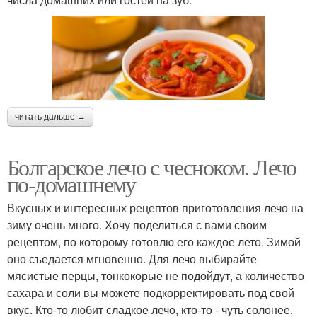
Пикантное лечо
Лечо с укропом
Лечо с чили
Лечо с острым перцем
читать дальше →
Болгарское лечо с чесноком. Лечо
по-домашнему
Лечо с горьким
Лечо с петрушкой
Вкусных и интересных рецептов приготовления лечо на
зиму очень много. Хочу поделиться с вами своим
рецептом, по которому готовлю его каждое лето. Зимой
оно съедается мгновенно. Для лечо выбирайте
мясистые перцы, тонкокорые не подойдут, а количество
сахара и соли вы можете подкорректировать под свой
вкус. Кто-то любит сладкое лечо, кто-то - чуть солонее.