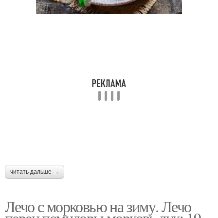
Лечо без заморочек
Настоящий лечо
Лечо с болгарским
Лечо по госту
перцем
Морковь на зиму
Лечо из помидор
читать дальше →
Моркови на зиму
Лечо с зеленью
Лечо с морковью на зиму. Лечо
перец помидоры морковь лук: 19