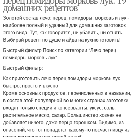
домашних рецептов
Лечо из болгарских
Лечо с кабачками
Золотой состав лечо: перец, помидоры, морковь и лук -
перцев
наиболее полный и удачный для домашних заготовок
этого вида. Тут, как говорится, ни убавить, ни отнять.
Выбирай рецепт по душе и айда на кухню готовить!
Лечо с баклажанами
Лечо с огурцами
Быстрый фильтр Поиск по категории "Лечо перец
помидоры морковь лук"
Быстрый фильтр:
Как приготовить лечо перец помидоры морковь лук
Идеальное лечо
Лечо с перцем
быстро, просто и вкусно
Кроме основных продуктов, перечисленных в названии,
в состав этой популярной во многих странах заготовки
входят только специи и консерванты: уксус, соль,
растительное масло, сахар. Большинство хозяек не
Лечо с красным
Пряное лечо
добавляет ничего, даже перца горошком. Видимо, из
опасений, что тот попадется какому-то несчастливцу из
числа домашних или гостей на зуб.