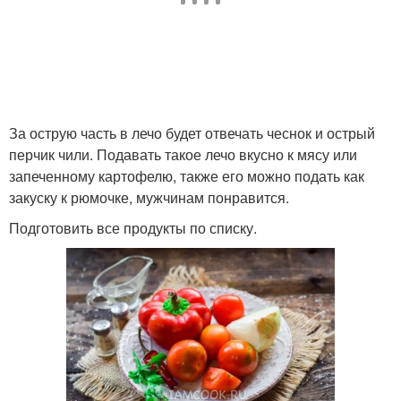
Лечо в духовке
Лечо в мультиварке
За острую часть в лечо будет отвечать чеснок и острый
перчик чили. Подавать такое лечо вкусно к мясу или
Лечо на сковороде
Лечо с рисом
запеченному картофелю, также его можно подать как
закуску к рюмочке, мужчинам понравится.
Подготовить все продукты по списку.
Ингредиенты для лечо
Бархатное лечо
Бабушкино лечо
Лечо из огурцов