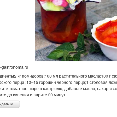
a-gastronoma.ru
диенты2 кг помидоров;100 мл растительного масла;100 г с
рского перца ;10–15 горошин чёрного перца;1 столовая ло
ите томатное пюре в кастрюлю, добавьте масло, сахар и со
ите до кипения и варите 20 минут.
ь дальше →