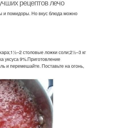
лучших рецептов лечо
 и помидоры. Но вкус блюда можно
Острое лечо
Пряное лечо
ахара;1½–2 столовые ложки соли;2½–3 кг
жка уксуса 9%.Приготовление
ль и перемешайте. Поставьте на огонь,