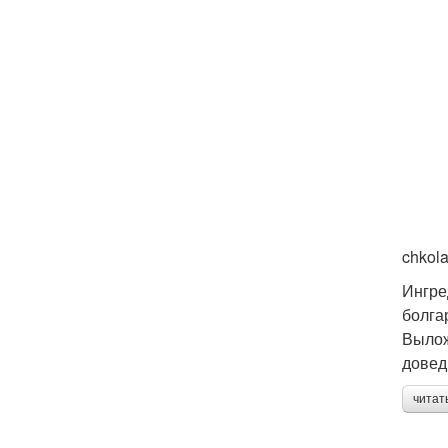
chkol
Ингре
болга
Вылож
довед
читат