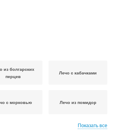
о из болгарских
Лечо с кабачками
перцев
чо с морковью
Лечо из помидор
Показать все
чо из баклажан
Лечо в мультиварке