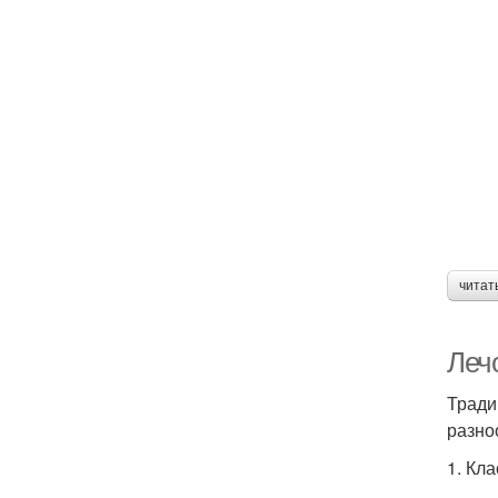
читат
Лечо
Тради
разно
1. Кл