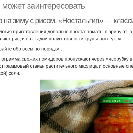
 может заинтересовать
о на зиму с рисом. «Ностальгия» — класс
логия приготовления довольно проста: томаты пюрируют, 
ляют рис, и на стадии полуготовности крупы льют уксус.
вайте обо всем по-порядку…
илограмма свежих помидоров пропускают через мясорубку в
отграммовый стакан растительного маслица и основные спец
ой) соли.