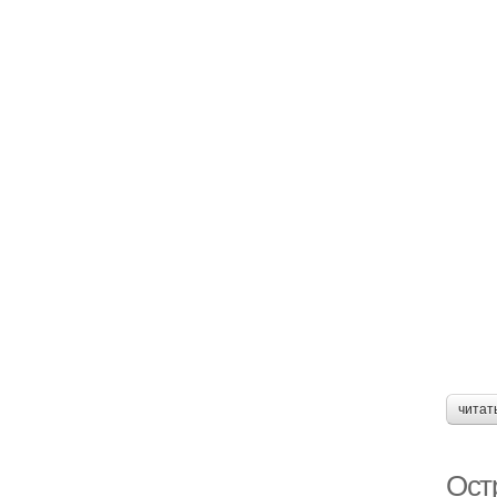
читат
Остр