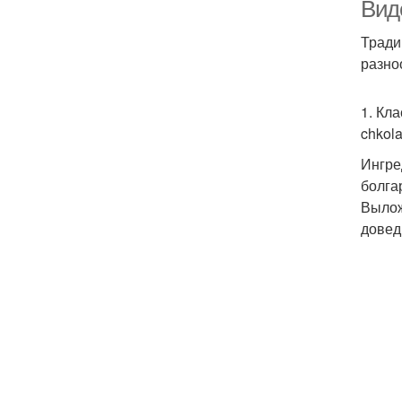
Вид
Тради
разно
Ре
1. Кл
chkol
Ингре
болга
Вылож
довед