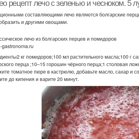
перцем
ео рецепт лечо с зеленью и чесноком. 5 
ционными составляющими лечо являются болгарские перцы
образить и другими овощами.
цепт из баклажанов
Лечо с петрушкой
ассическое лечо из болгарских перцев и помидоров
a-gastronoma.ru
диенты2 кг помидоров;100 мл растительного масла;100 г с
Лечо с луком
Пикантное лечо
рского перца ;10–15 горошин чёрного перца;1 столовая ло
ите томатное пюре в кастрюлю, добавьте масло, сахар и со
ите до кипения и варите 20 минут.