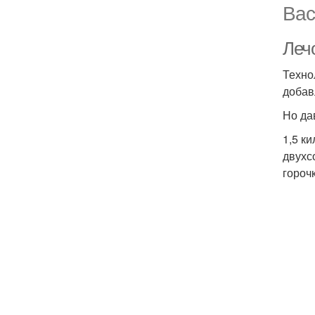
Вас
Леч
Техно
добав
Но да
1,5 к
двухс
горочк