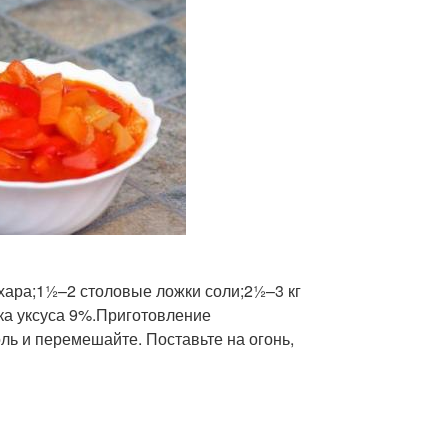
ахара;1½–2 столовые ложки соли;2½–3 кг
жка уксуса 9%.Приготовление
ль и перемешайте. Поставьте на огонь,