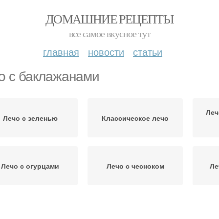
ДОМАШНИЕ РЕЦЕПТЫ
все самое вкусное тут
главная
новости
статьи
о с баклажанами
Леч
Лечо с зеленью
Классическое лечо
Лечо с огурцами
Лечо с чесноком
Ле
Лечо с болгарским
Лечо из баклажанов
Ле