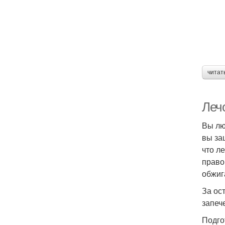
читат
Леч
Вы лю
вы за
что л
право
обжиг
За ос
запеч
Подго