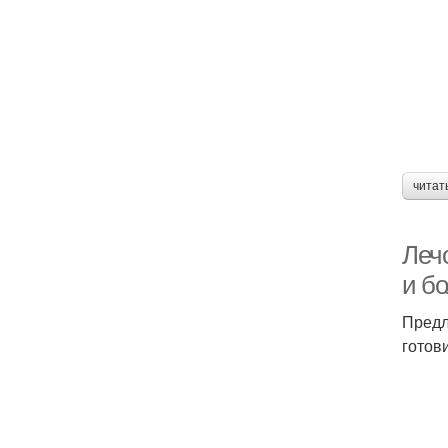
читат
Леч
и б
Предл
готов