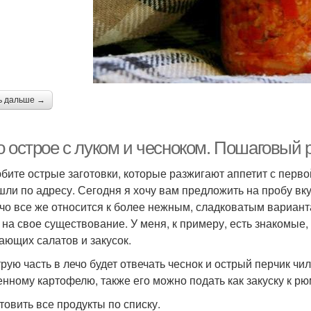
ь дальше →
о острое с луком и чесноком. Пошаговый 
бите острые заготовки, которые разжигают аппетит с перво
шли по адресу. Сегодня я хочу вам предложить на пробу вк
ечо все же относится к более нежным, сладковатым вариант
 на свое существование. У меня, к примеру, есть знакомые
ающих салатов и закусок.
трую часть в лечо будет отвечать чеснок и острый перчик чил
енному картофелю, также его можно подать как закуску к р
товить все продукты по списку.