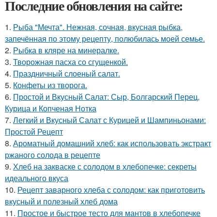
Последние обновления на сайте:
1.
Рыба "Мечта". Нежная, сочная, вкусная рыбка,
запечённая по этому рецепту, полюбилась моей семье.
2.
Рыбка в кляре на минералке.
3.
Творожная пасха со сгущенкой.
4.
Праздничный слоеный салат.
5.
Конфеты из творога.
6.
Простой и Вкусный Салат: Сыр, Болгарский Перец,
Курица и Копченая Нотка
7.
Легкий и Вкусный Салат с Курицей и Шампиньонами:
Простой Рецепт
8.
Ароматный домашний хлеб: как использовать экстракт
ржаного солода в рецепте
9.
Хлеб на закваске с солодом в хлебопечке: секреты
идеального вкуса
10.
Рецепт заварного хлеба с солодом: как приготовить
вкусный и полезный хлеб дома
11.
Простое и быстрое тесто для мантов в хлебопечке