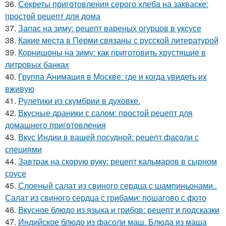
36.
Секреты приготовления серого хлеба на закваске:
простой рецепт для дома
37.
Запас на зиму: рецепт вареных огурцов в уксусе
38.
Какие места в Перми связаны с русской литературой
39.
Корнишоны на зиму: как приготовить хрустящие в
литровых банках
40.
Группа Анимация в Москве: где и когда увидеть их
вживую
41.
Рулетики из скумбрии в духовке.
42.
Вкусные драники с салом: простой рецепт для
домашнего приготовления
43.
Вкус Индии в вашей посудной: рецепт фасоли с
специями
44.
Завтрак на скорую руку: рецепт кальмаров в сырном
соусе
45.
Слоеный салат из свиного сердца с шампиньонами..
Салат из свиного сердца с грибами: пошагово с фото
46.
Вкусное блюдо из языка и грибов: рецепт и подсказки
47.
Индийское блюдо из фасоли маш. Блюда из маша