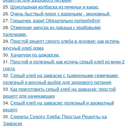
25.
Шоколадная колбаска из печенья и какао.
26.
Очень быстрый пирог с вареньем - экономный.
27.
Горшочек, вари! Обязательно попробуйте!
28.
Отменная закуска из лаваша с крабовыми
палочками.
29.
Простой рецепт серого хлеба в духовке: как испечь
вкусный хлеб дома
30.
Хачапури по аджарски.
31.
Простой и полезный: как испечь серый хлеб из муки 2
сорта
32.
Серый хлеб на закваске с тыквенными семечками:
полезный и вкусный выбор для здорового питания
33.
Как приготовить серый хлеб на закваске: простой
рецепт для начинающих
34.
Серый хлеб на закваске: полезный и ароматный
рецепт
35.
Секреты Серого Хлеба: Простые Рецепты на
Закваске