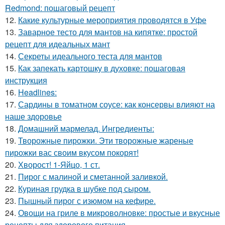
Redmond: пошаговый рецепт
12.
Какие культурные мероприятия проводятся в Уфе
13.
Заварное тесто для мантов на кипятке: простой
рецепт для идеальных мант
14.
Секреты идеального теста для мантов
15.
Как запекать картошку в духовке: пошаговая
инструкция
16.
Headlines:
17.
Сардины в томатном соусе: как консервы влияют на
наше здоровье
18.
Домашний мармелад. Ингредиенты:
19.
Творожные пирожки. Эти творожные жареные
пирожки вас своим вкусом покорят!
20.
Хворост! 1-Яйцо, 1 ст.
21.
Пирог с малиной и сметанной заливкой.
22.
Куриная грудка в шубке под сыром.
23.
Пышный пирог с изюмом на кефире.
24.
Овощи на гриле в микроволновке: простые и вкусные
рецепты для здорового питания