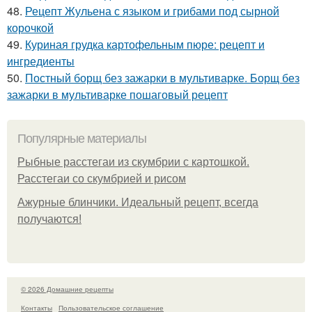
48.
Рецепт Жульена с языком и грибами под сырной
корочкой
49.
Куриная грудка картофельным пюре: рецепт и
ингредиенты
50.
Постный борщ без зажарки в мультиварке. Борщ без
зажарки в мультиварке пошаговый рецепт
Популярные материалы
Рыбные расстегаи из скумбрии с картошкой.
Расстегаи со скумбрией и рисом
Ажурные блинчики. Идеальный рецепт, всегда
получаются!
© 2026 Домашние рецепты
Контакты
Пользовательское соглашение