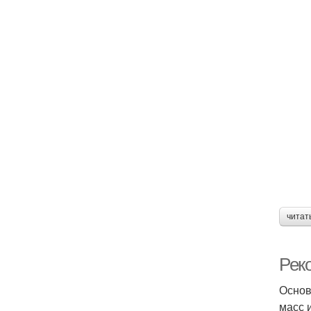
читат
Рек
Основ
масс 