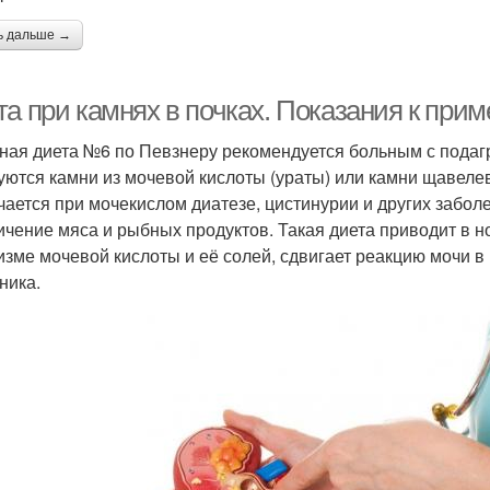
ь дальше →
та при камнях в почках. Показания к при
ная диета №6 по Певзнеру рекомендуется больным с подаг
уются камни из мочевой кислоты (ураты) или камни щавелев
чается при мочекислом диатезе, цистинурии и других забо
ичение мяса и рыбных продуктов. Такая диета приводит в 
изме мочевой кислоты и её солей, сдвигает реакцию мочи в
ника.