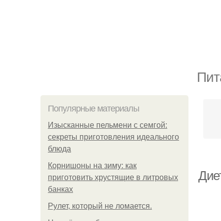
Пит
Популярные материалы
Изысканные пельмени с семгой:
секреты приготовления идеального
блюда
Корнишоны на зиму: как
Дие
приготовить хрустящие в литровых
банках
Рулет, который не ломается.