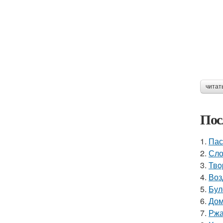
читат
Пос
1.
Пас
2.
Сло
3.
Твo
4.
Воз
5.
Бул
6.
Дом
7.
Ржа