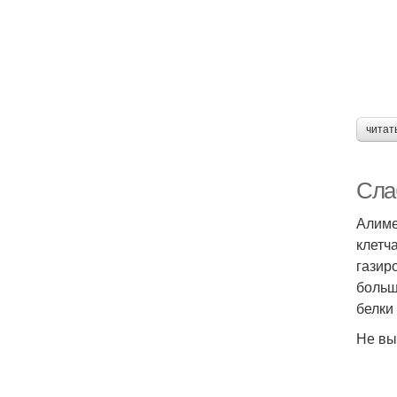
читат
Сла
Алиме
клетч
газир
больш
белки
Не вы