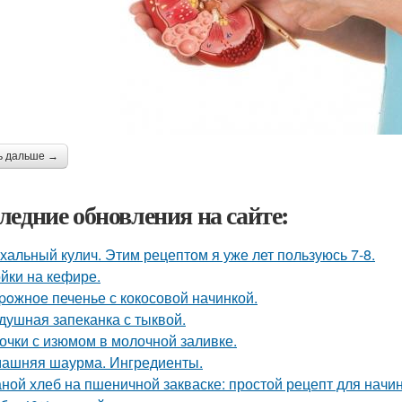
ь дальше →
ледние обновления на сайте:
хальный кулич. Этим рецептом я уже лет пользуюсь 7-8.
йки на кефире.
poжное печенье с кокосовой начинкой.
душная запеканка с тыквой.
очки с изюмом в молочной заливке.
ашняя шаурма. Ингредиенты.
ной хлеб на пшеничной закваске: простой рецепт для нач