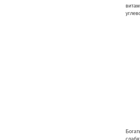
витам
углев
Богат
слабя