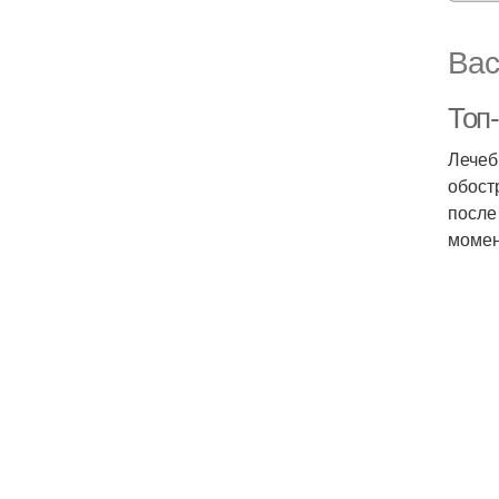
Вас
Топ
Лечеб
обост
после
момен