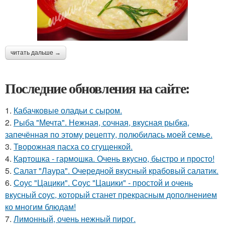
читать дальше →
Последние обновления на сайте:
1.
Кабачковые оладьи с сыром.
2.
Рыба "Мечта". Нежная, сочная, вкусная рыбка,
запечённая по этому рецепту, полюбилась моей семье.
3.
Творожная пасха со сгущенкой.
4.
Картошка - гармошка. Очень вкусно, быстро и просто!
5.
Салат "Лаура". Очередной вкусный крабовый салатик.
6.
Соус "Цацики". Соус "Цацики" - простой и очень
вкусный соус, который станет прекрасным дополнением
ко многим блюдам!
7.
Лимонный, очень нежный пирог.