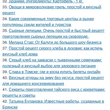
32.
Драники. Ингредиенты: Картофель - 1 кг.
33.
Овощи в микроволновке гриль: простой и вкусный
рецепт
34.
Какие современные торговые центры и рынки
популярны среди жителей и туристов
35.
Сырные лепешки. Очень простой и быстрый рецепт
приготовления сырных лепешек на сковороде.
36.
Милана Стар: От Калуги до большого шоу-бизнеса
37.
Простой рецепт серого хлеба в духовке: как испечь
вкусный хлеб дома
38.
Серый хлеб на закваске с тыквенными семечками:
полезный и вкусный выбор для здорового питания
39.
Слава в Томске: где и когда купить билеты онлайн
40.
Вкусные огурцы на зиму без уксуса: простой рецепт
для домашнего консервирования
41.
Секреты приготовления тайского риса с креветками:
рецепты и советы
42.
Татьяна Буланова: Известные работы, созданные в
Брянске