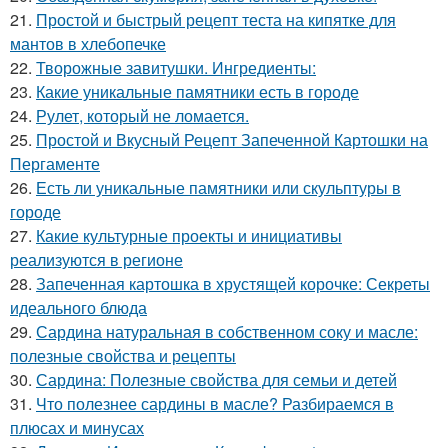
21.
Простой и быстрый рецепт теста на кипятке для
мантов в хлебопечке
22.
Творожные завитушки. Ингредиенты:
23.
Какие уникальные памятники есть в городе
24.
Рулет, который не ломается.
25.
Простой и Вкусный Рецепт Запеченной Картошки на
Пергаменте
26.
Есть ли уникальные памятники или скульптуры в
городе
27.
Какие культурные проекты и инициативы
реализуются в регионе
28.
Запеченная картошка в хрустящей корочке: Секреты
идеального блюда
29.
Сардина натуральная в собственном соку и масле:
полезные свойства и рецепты
30.
Сардина: Полезные свойства для семьи и детей
31.
Что полезнее сардины в масле? Разбираемся в
плюсах и минусах