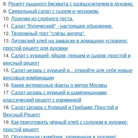
8.
Рецепт пышного бисквита с разрыхлителем в духовке.
9.
Свекольный салат с сыром и чесноком.
10.
Лодочки из слоёного теста.
11.
Салат "Купеческий" - настоящее объедение.
12.
Творожный торт "слёзы ангела".
13.
Литовский хлеб на закваске в домашних условиях:
простой рецепт для духовки
14.
Салат с курицей, яйцом, перцем и сыром: простой и
вкусный рецепт
15.
Салат цезарь с курицей и... откройте для себя новые
вкусовые комбинации
16.
Какие интересные факты о метро Москвы
17.
Салат цезарь с курицей и шампиньонами:
классический рецепт с изюминкой
18.
Салат Цезарь с Курицей и Грибами: Простой и
Вкусный Рецепт
19.
Как приготовить чёрный хлеб с солодом в духовке:
простой рецепт
20.
Обалденная скумбрия, запеченная в духовке!