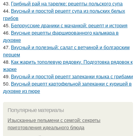
43.
Грибный рай на тарелке: рецепты польского супа
44.
Вкусный и простой рецепт супа из польских белых
грибов
45.
Белорусские драники с мачанкой: рецепт и история
46.
Вкусные рецепты фаршированного кальмара в
духовке
47.
Вкусный и полезный: салат с ветчиной и болгарским
перцем
48.
Как жарить тополевую рядовку. Подготовка рядовок к
жарке
49.
Вкусный и простой рецепт запеканки языка с грибами
50.
Вкусный рецепт картофельной запеканки с курицей в
духовке из пюре
Популярные материалы
Изысканные пельмени с семгой: секреты
приготовления идеального блюда