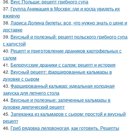
36.
Вкус Польши: рецепт грибного супа
37.
Группа Анимация в Москве: где и когда увидеть их
вживую
38.
Лариса Долина билеты: все, что нужно знать о цене и
доставке
39.
Вкусный и полезный: рецепт польского грибного супа
с капустой
40.
Рецепт и приготовление драников картофельных с
салом
41.
Белорусские драники с салом: рецепт и история
42.
Вкусный рецепт: фаршированные кальмары в
духовке с сыром
43.
Фаршированный кальмар: идеальная холодная
закуска для летнего стола
44.
Вкусные и полезные: запеченные кальмары в
духовке диетический рецепт
45.
Запеканка из кальмаров с сыром: простой и вкусный
рецепт
46.
Гриб рядовка лиловоногая, как готовить. Рецепты