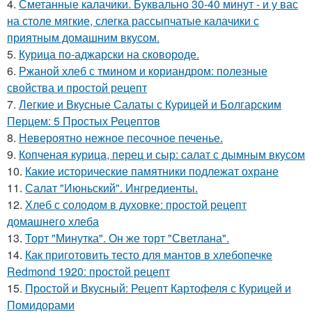
4.
Сметанные калачики. Буквально 30-40 минут - и у вас
на столе мягкие, слегка рассыпчатые калачики с
приятным домашним вкусом.
5.
Курица по-аджарски на сковороде.
6.
Ржаной хлеб с тмином и кориандром: полезные
свойства и простой рецепт
7.
Легкие и Вкусные Салаты с Курицей и Болгарским
Перцем: 5 Простых Рецептов
8.
Невероятно нежное песочное печенье.
9.
Копченая курица, перец и сыр: салат с дымным вкусом
10.
Какие исторические памятники подлежат охране
11.
Салат "Июньский". Ингредиенты.
12.
Хлеб с солодом в духовке: простой рецепт
домашнего хлеба
13.
Торт "Минутка". Он же торт "Светлана".
14.
Как приготовить тесто для мантов в хлебопечке
Redmond 1920: простой рецепт
15.
Простой и Вкусный: Рецепт Картофеля с Курицей и
Помидорами