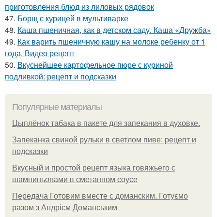
приготовления блюд из лиловых рядовок
47.
Борщ с курицей в мультиварке
48.
Каша пшеничная, как в детском саду. Каша «Дружба»
49.
Как варить пшеничную кашу на молоке ребенку от 1
года. Видео рецепт
50.
Вкуснейшее картофельное пюре с куриной
подливкой: рецепт и подсказки
Популярные материалы
Цыплёнок табака в пакете для запекания в духовке.
Запеканка свиной рульки в светлом пиве: рецепт и
подсказки
Вкусный и простой рецепт языка говяжьего с
шампиньонами в сметанном соусе
Передача Готовим вместе с доманским. Готуємо
разом з Андрієм Доманським