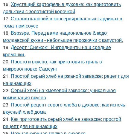
16.
Хрустящий картофель в духовке: как приготовить
дольками с золотистой корочкой
17.
Сколько калорий в консервированных сардинах в
томатном соусе
18.
Вэрзэре. Перед вами национальное блюдо
молдавской кухни - небольшие пирожочки с капустой.
19.
Десерт "Снежок". Ингредиенты на 3 средние
креманки.
20.
Просто и вкусно: как приготовить гриль в
микроволновке Самсунг
21.
Простой серый хлеб на ржаной закваске: рецепт для
начинающих
22.
Серый хлеб на хмелевой закваске: уникальная
комбинация вкусов
23.
Простой рецепт серого хлеба в духовке: как испечь
вкусный хлеб дома
24.
Как приготовить серый хлеб на закваске: простой
рецепт для начинающих
25.
Нежная куриная грудка в духовке.