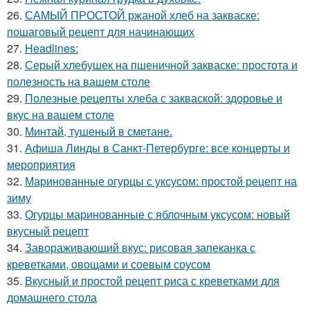
26.
САМЫЙ ПРОСТОЙ ржаной хлеб на закваске:
пошаговый рецепт для начинающих
27.
Headlines:
28.
Серый хлебушек на пшеничной закваске: простота и
полезность на вашем столе
29.
Полезные рецепты хлеба с закваской: здоровье и
вкус на вашем столе
30.
Минтай, тушеный в сметане.
31.
Афиша Линды в Санкт-Петербурге: все концерты и
мероприятия
32.
Маринованные огурцы с уксусом: простой рецепт на
зиму
33.
Огурцы маринованные с яблочным уксусом: новый
вкусный рецепт
34.
Завораживающий вкус: рисовая запеканка с
креветками, овощами и соевым соусом
35.
Вкусный и простой рецепт риса с креветками для
домашнего стола