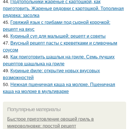
44.
Подтопольники жареные с картошкой, как
приготовить. Жареные рядовки с картошкой. Тополиная
рядовка: засолка
45.
Говяжий язык с грибами под сырной корочкой:
рецепт на вкус
46.
Куриный суп для малышей: рецепт и советы
47.
Вкусный рецепт пасты с креветками и сливочным
соусом
48.
Как приготовить шашлык на гриле. Семь лучших
рецептов шашлыка на гриле
49.
Куриные филе: открытие новых вкусовых
возможностей
50.
Нежная пшеничная каша на молоке. Пшеничная
каша на молоке в мультиварке
Популярные материалы
Быстрое приготовление овощей гриль в
микроволновке: простой рецепт