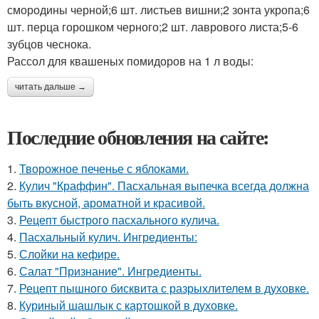
смородины черной;6 шт. листьев вишни;2 зонта укропа;6
шт. перца горошком черного;2 шт. лаврового листа;5-6
зубцов чеснока.
Рассол для квашеных помидоров на 1 л воды:
читать дальше →
Последние обновления на сайте:
1.
Творожное печенье с яблоками.
2.
Кулич "Краффин". Пасхальная выпечка всегда должна
быть вкусной, ароматной и красивой.
3.
Рецепт быстрого пасхального кулича.
4.
Пасхальный кулич. Ингредиенты:
5.
Слойки на кефире.
6.
Салат "Признание". Ингредиенты.
7.
Рецепт пышного бисквита с разрыхлителем в духовке.
8.
Куриный шашлык с картошкой в духовке.