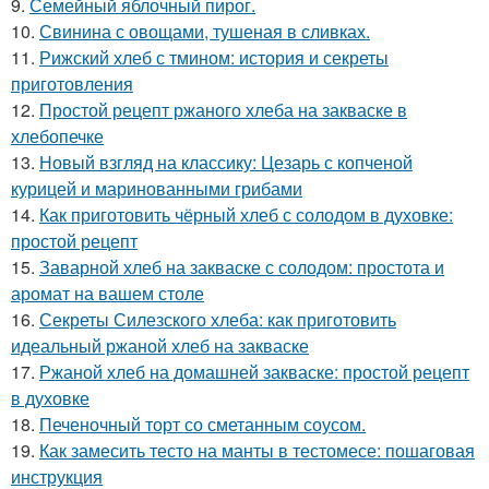
9.
Семейный яблочный пирог.
10.
Свинина с овощами, тушеная в сливках.
11.
Рижский хлеб с тмином: история и секреты
приготовления
12.
Простой рецепт ржаного хлеба на закваске в
хлебопечке
13.
Новый взгляд на классику: Цезарь с копченой
курицей и маринованными грибами
14.
Как приготовить чёрный хлеб с солодом в духовке:
простой рецепт
15.
Заварной хлеб на закваске с солодом: простота и
аромат на вашем столе
16.
Секреты Силезского хлеба: как приготовить
идеальный ржаной хлеб на закваске
17.
Ржаной хлеб на домашней закваске: простой рецепт
в духовке
18.
Печеночный торт со сметанным соусом.
19.
Как замесить тесто на манты в тестомесе: пошаговая
инструкция