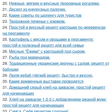
20.
Нежные, мягкие и вкусные творожные рогалики.
21.
Десерт из кукурузных палочек.
22.
Какие советы по шопингу для туристов
23.
Творожное печенье с изюмом.
24.
Простой и вкусный рецепт картошки по-деревенски
на пергаменте
25.
Картофель с мясом и овощами в пергаменте:
простой и полезный рецепт для всей семьи
26.
Мясные "Ёжики" с картошкой под сыром.
27.
Рыба под маринадом.
28.
Традиционные украинские деруны с салом: рецепт от
бабушки
29.
Люля-кебаб (лёгкий рецепт, быстро и вкусно.
30.
Какие временные выставки проводятся
31.
Домашний серый хлеб на закваске: простой рецепт
для начинающих
32.
Хлеб на закваске 1-2-3 с добавлением ржаной муки:
простой рецепт для начинающих
33.
Самса. Себе рецептик сохрани!