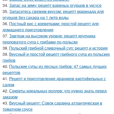
34.
Запас на зиму: рецепт вареных огурцов в уксусе
35.
Запаситесь свежим вкусом: рецепт маринада для
огурцов без сахара на 1 литр воды
36.
Постный рис с креветками: простой рецепт для
домашнего приготовления
37.
Завтрак на высоком уровне: рецепт крупника
перловатого супа с грибами по-польски
38.
Польский грибной сливочный суп: рецепт и история
39.
Вкусный и простой рецепт грибного супа из польских
грибов
40.
Польские супы из лесных грибов: 47 самых лучших
рецептов
41.
Рецепт и приготовление драников картофельных с
салом
42.
Секреты идеальных роллов: что нужно знать перед
заказом
43.
Вкусный рецепт: Совок сардина атлантическая в
томатном соусе