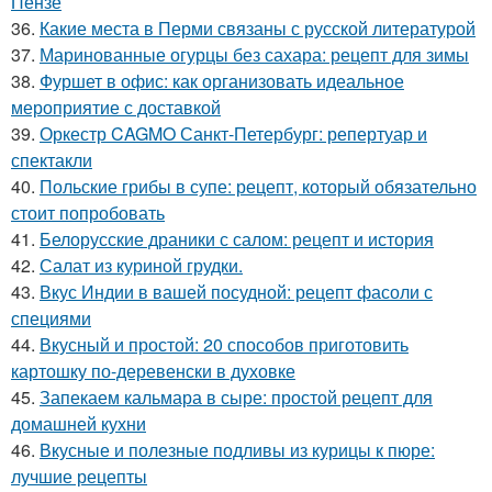
Пензе
36.
Какие места в Перми связаны с русской литературой
37.
Маринованные огурцы без сахара: рецепт для зимы
38.
Фуршет в офис: как организовать идеальное
мероприятие с доставкой
39.
Оркестр CAGMO Санкт-Петербург: репертуар и
спектакли
40.
Польские грибы в супе: рецепт, который обязательно
стоит попробовать
41.
Белорусские драники с салом: рецепт и история
42.
Салат из куриной грудки.
43.
Вкус Индии в вашей посудной: рецепт фасоли с
специями
44.
Вкусный и простой: 20 способов приготовить
картошку по-деревенски в духовке
45.
Запекаем кальмара в сыре: простой рецепт для
домашней кухни
46.
Вкусные и полезные подливы из курицы к пюре:
лучшие рецепты