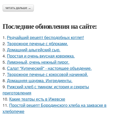
читать дальше →
Последние обновления на сайте:
1.
Редчайший рецепт бесподобных котлет!
2.
Творожное печенье с яблоками.
3.
Домашний адыгейский сыр.
4.
Простая и очень вкусная коврижка.
5.
Лимонный, очень нежный пирог.
6.
Салат "Купеческий" - настоящее объедение.
7.
Твopoжное печенье с кокосовой начинкой.
8.
Домашняя шаурма. Ингредиенты.
9.
Рижский хлеб с тмином: история и секреты
приготовления
10.
Какие театры есть в Ижевске
11.
Простой рецепт Бородинского хлеба на закваске в
хлебопечке