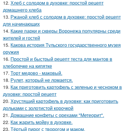
12.
Хлеб с солодом в духовке: простой рецепт
домашнего хлеба
13.
Ржаной хлеб с солодом в духовке: простой рецепт
для начинающих
14.
Какие парки и скверы Воронежа популярны среди
жителей и гостей
15.
Какова история Тульского государственного музея
оружия
16.
Простой и быстрый рецепт теста для мантов в
хлебопечке на кипятке
17.
Торт медово - маковый.
18.
Рулет, который не ломается.
19.
Как приготовить картофель с зеленью и чесноком в
духовке: простой рецепт
20.
Хрустящий картофель в духовке: как приготовить
дольками с золотистой корочкой
21.
Домашние конфеты с орехами "Метеорит".
22.
Как жарить мойву в духовке.
23.
Тёртый пирог с творогом и маком.