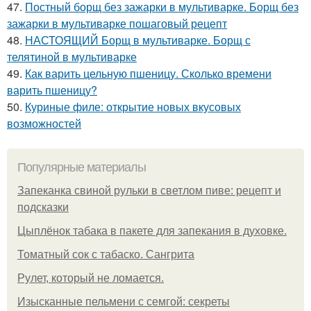
47.
Постный борщ без зажарки в мультиварке. Борщ без
зажарки в мультиварке пошаговый рецепт
48.
НАСТОЯЩИЙ Борщ в мультиварке. Борщ с
телятиной в мультиварке
49.
Как варить цельную пшеницу. Сколько времени
варить пшеницу?
50.
Куриные филе: открытие новых вкусовых
возможностей
Популярные материалы
Запеканка свиной рульки в светлом пиве: рецепт и
подсказки
Цыплёнок табака в пакете для запекания в духовке.
Томатный сок с табаско. Сангрита
Рулет, который не ломается.
Изысканные пельмени с семгой: секреты