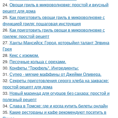
24.
Овощи гриль в микроволновке: простой и вкусный
рецепт для дома
25.
Как приготовить овощи гриль в микроволновке с
функцией гриля: пошаговая инструкция
26.
Как приготовить гриль овощи в микроволновке с
грилем: простой рецепт
27.
Ханты-Мансийск: Город, которыйил талант Элвина
Грея
28.
Кекс с изюмом.
29.
Песочные кольца с орехами.
30.
Конфеты "Трюфель". Ингредиенты:
31.
Супер - мягкие маффины от Джейми Оливера.
32.
Секреты приготовления серого хлеба на закваске:
простой рецепт для дома
33.
Новый маринад для огурцов без сахара: простой и
полезный рецепт
34.
Слава в Томске: где и когда купить билеты онлайн
35.
Какие рестораны и кафе рекомендуют посетить в