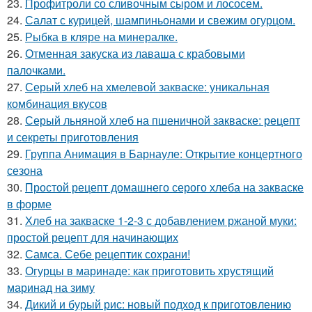
23.
Профитроли со сливочным сыром и лососем.
24.
Салат с курицей, шампиньонами и свежим огурцом.
25.
Рыбка в кляре на минералке.
26.
Отменная закуска из лаваша с крабовыми
палочками.
27.
Серый хлеб на хмелевой закваске: уникальная
комбинация вкусов
28.
Серый льняной хлеб на пшеничной закваске: рецепт
и секреты приготовления
29.
Группа Анимация в Барнауле: Открытие концертного
сезона
30.
Простой рецепт домашнего серого хлеба на закваске
в форме
31.
Хлеб на закваске 1-2-3 с добавлением ржаной муки:
простой рецепт для начинающих
32.
Самса. Себе рецептик сохрани!
33.
Огурцы в маринаде: как приготовить хрустящий
маринад на зиму
34.
Дикий и бурый рис: новый подход к приготовлению