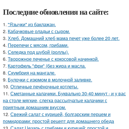
Последние обновления на сайте:
1.
"Язычки" из баклажан.
2.
Кабачковые оладьи с сыром.
3.
Хлеб. Домашний хлеб мама печет уже более 20 лет.
4.
Перепечи с мясом, грибами.
5.
Селедка под шубой (роллы).
6.
Твopoжное печенье с кокосовой начинкой.
7.
Картофель "фри" (без жира и масла.
8.
Скумбрия на мангале.
9.
Булочки с изюмом в молочной заливке.
10.
Отличные печёночные котлеты.
11.
Сметанные калачики. Буквально 30-40 минут - и у вас
на столе мягкие, слегка рассыпчатые калачики с
приятным домашним вкусом.
12.
Свежий салат с курицей, болгарским перцем и
помидорами: простой рецепт для домашнего обеда
13.
Салат Цезарь с грибами и курицей: простой и