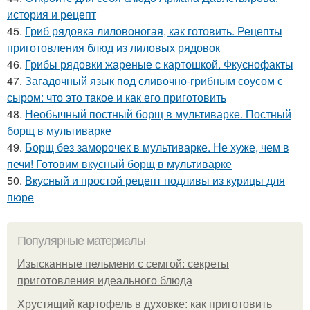
история и рецепт
45.
Гриб рядовка лиловоногая, как готовить. Рецепты
приготовления блюд из лиловых рядовок
46.
Грибы рядовки жареные с картошкой. Фкуснофакты
47.
Загадочный язык под сливочно-грибным соусом с
сыром: что это такое и как его приготовить
48.
Необычный постный борщ в мультиварке. Постный
борщ в мультиварке
49.
Борщ без заморочек в мультиварке. Не хуже, чем в
печи! Готовим вкусный борщ в мультиварке
50.
Вкусный и простой рецепт подливы из курицы для
пюре
Популярные материалы
Изысканные пельмени с семгой: секреты
приготовления идеального блюда
Хрустящий картофель в духовке: как приготовить