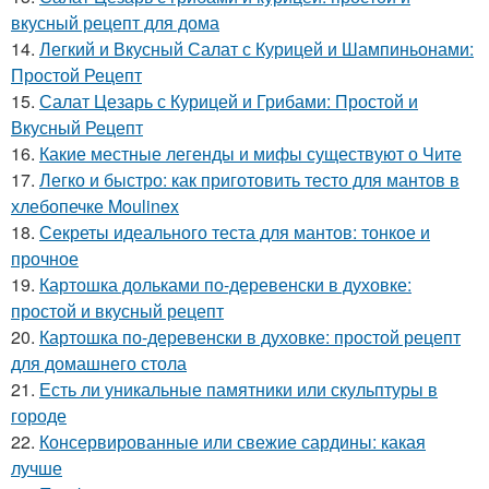
вкусный рецепт для дома
14.
Легкий и Вкусный Салат с Курицей и Шампиньонами:
Простой Рецепт
15.
Салат Цезарь с Курицей и Грибами: Простой и
Вкусный Рецепт
16.
Какие местные легенды и мифы существуют о Чите
17.
Легко и быстро: как приготовить тесто для мантов в
хлебопечке Moulinex
18.
Секреты идеального теста для мантов: тонкое и
прочное
19.
Картошка дольками по-деревенски в духовке:
простой и вкусный рецепт
20.
Картошка по-деревенски в духовке: простой рецепт
для домашнего стола
21.
Есть ли уникальные памятники или скульптуры в
городе
22.
Консервированные или свежие сардины: какая
лучше