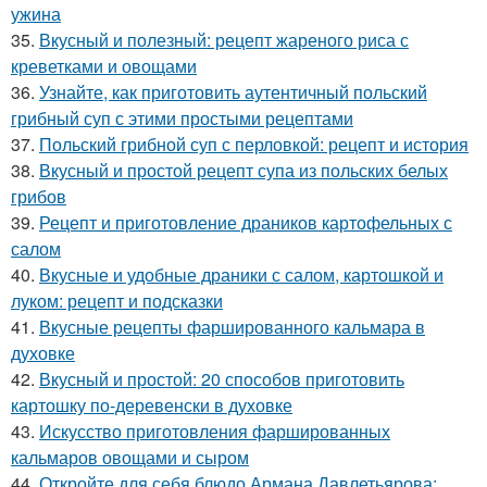
ужина
35.
Вкусный и полезный: рецепт жареного риса с
креветками и овощами
36.
Узнайте, как приготовить аутентичный польский
грибный суп с этими простыми рецептами
37.
Польский грибной суп с перловкой: рецепт и история
38.
Вкусный и простой рецепт супа из польских белых
грибов
39.
Рецепт и приготовление драников картофельных с
салом
40.
Вкусные и удобные драники с салом, картошкой и
луком: рецепт и подсказки
41.
Вкусные рецепты фаршированного кальмара в
духовке
42.
Вкусный и простой: 20 способов приготовить
картошку по-деревенски в духовке
43.
Искусство приготовления фаршированных
кальмаров овощами и сыром
44.
Откройте для себя блюдо Армана Давлетьярова: