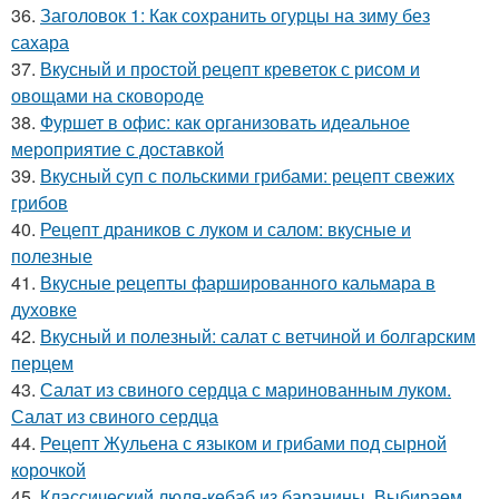
36.
Заголовок 1: Как сохранить огурцы на зиму без
сахара
37.
Вкусный и простой рецепт креветок с рисом и
овощами на сковороде
38.
Фуршет в офис: как организовать идеальное
мероприятие с доставкой
39.
Вкусный суп с польскими грибами: рецепт свежих
грибов
40.
Рецепт драников с луком и салом: вкусные и
полезные
41.
Вкусные рецепты фаршированного кальмара в
духовке
42.
Вкусный и полезный: салат с ветчиной и болгарским
перцем
43.
Салат из свиного сердца с маринованным луком.
Салат из свиного сердца
44.
Рецепт Жульена с языком и грибами под сырной
корочкой
45.
Классический люля-кебаб из баранины. Выбираем