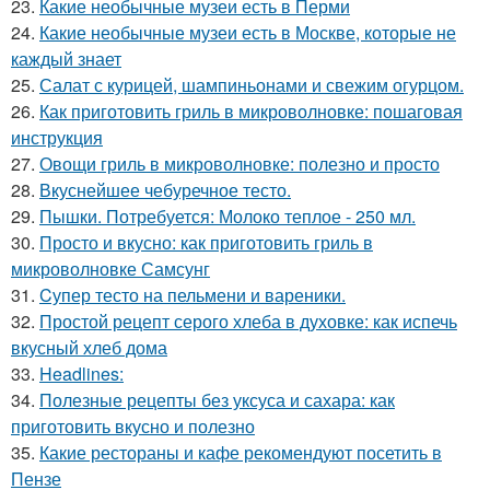
23.
Какие необычные музеи есть в Перми
24.
Какие необычные музеи есть в Москве, которые не
каждый знает
25.
Салат с курицей, шампиньонами и свежим огурцом.
26.
Как приготовить гриль в микроволновке: пошаговая
инструкция
27.
Овощи гриль в микроволновке: полезно и просто
28.
Вкуснейшее чебуречное тесто.
29.
Пышки. Потребуется: Молоко теплое - 250 мл.
30.
Просто и вкусно: как приготовить гриль в
микроволновке Самсунг
31.
Cупер тесто на пельмени и вареники.
32.
Простой рецепт серого хлеба в духовке: как испечь
вкусный хлеб дома
33.
Headlines:
34.
Полезные рецепты без уксуса и сахара: как
приготовить вкусно и полезно
35.
Какие рестораны и кафе рекомендуют посетить в
Пензе