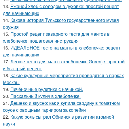
13.
Ржаной хлеб с солодом в духовке: простой рецепт
для начинающих
14.
Какова история Тульского государственного музея
оружия
15.
Простой рецепт заварного теста для мантов в
хлебопечке: пошаговая инструкция
16.
ИДЕАЛЬНОЕ тесто на манты в хлебопечке: рецепт
для начинающих
17.
Легкое тесто для мант в хлебопечке Gorenje: простой
и быстрый рецепт
18.
Какие культурные мероприятия проводятся в парках
Москвы
19.
Печёночные рулетики с начинкой.
20.
Пасхальный кулич в хлебопечке.
21.
Дешево и вкусно: как я купила сардину в томатном
соусе с овощным гарниром за копейки
22.
Какую роль сыграл Обнинск в развитии атомной
науки