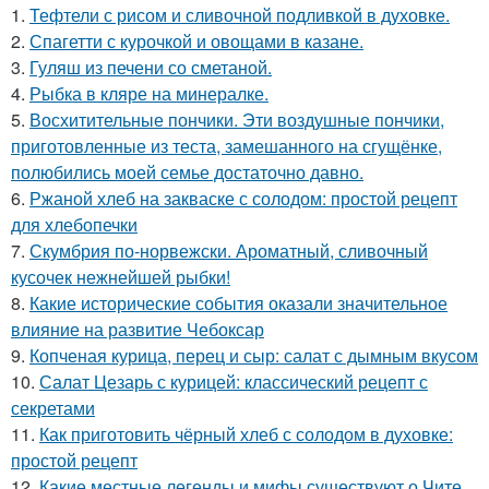
1.
Тефтели с рисом и сливочной подливкой в духовке.
2.
Спагетти с курочкой и овощами в казане.
3.
Гуляш из печени со сметаной.
4.
Рыбка в кляре на минералке.
5.
Восхитительные пончики. Эти воздушные пончики,
приготовленные из теста, замешанного на сгущёнке,
полюбились моей семье достаточно давно.
6.
Ржаной хлеб на закваске с солодом: простой рецепт
для хлебопечки
7.
Скумбрия по-норвежски. Ароматный, сливочный
кусочек нежнейшей рыбки!
8.
Какие исторические события оказали значительное
влияние на развитие Чебоксар
9.
Копченая курица, перец и сыр: салат с дымным вкусом
10.
Салат Цезарь с курицей: классический рецепт с
секретами
11.
Как приготовить чёрный хлеб с солодом в духовке:
простой рецепт
12.
Какие местные легенды и мифы существуют о Чите