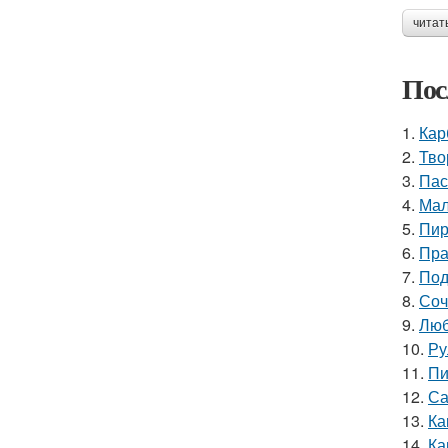
читат
Пос
1.
Кар
2.
Тво
3.
Пас
4.
Мал
5.
Пир
6.
Пра
7.
Под
8.
Соч
9.
Люб
10.
Ру
11.
Пи
12.
Са
13.
Ка
14.
Ка