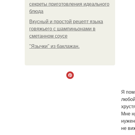
секреты приготовления идеального
блюда
Вкусный и простой рецепт языка
говяжьего с шампиньонами в
сметанном соусе
"Язычки" из баклажан.
Я пом
любой
хруст
Мне н
нужен
не ви