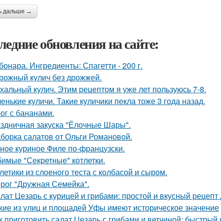
ь дальше →
ледние обновления на сайте:
бонара. Ингредиенты: Спагетти - 200 г.
рожный кулич без дрожжей.
хальный кулич. Этим рецептом я уже лет пользуюсь 7-8.
енькие куличи. Такие куличики пекла тоже 3 года назад.
ог с бананами.
здничная закуска "Ёлочные Шары".
борка салатов от Ольги Романовой.
ное куриное Филе по-французски.
имые "Секретные" котлетки.
летики из слоеного теста с колбасой и сыром.
рог "Дружная Семейка".
лат Цезарь с курицей и грибами: простой и вкусный рецепт
кие из улиц и площадей Уфы имеют историческое значение
к приготовить салат Цезарь с грибами и ветчиной: быстрый