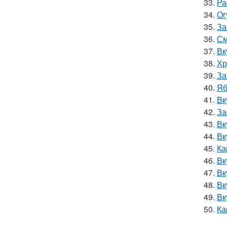
33.
Ра
34.
Ог
35.
За
36.
См
37.
Вк
38.
Хр
39.
За
40.
Яб
41.
Вк
42.
За
43.
Вк
44.
Вк
45.
Ка
46.
Вк
47.
Вк
48.
Вк
49.
Вк
50.
Ка