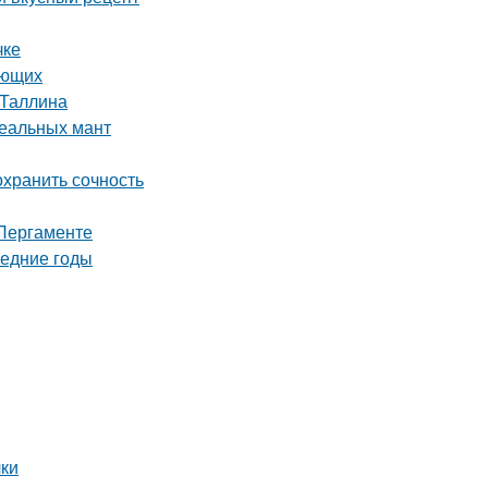
чке
ающих
 Таллина
деальных мант
охранить сочность
 Пергаменте
ледние годы
чки