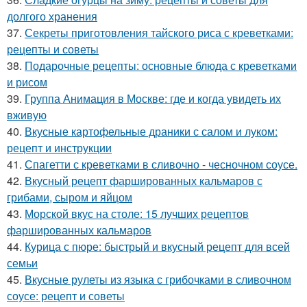
долгого хранения
37.
Секреты приготовления тайского риса с креветками:
рецепты и советы
38.
Подарочные рецепты: основные блюда с креветками
и рисом
39.
Группа Анимация в Москве: где и когда увидеть их
вживую
40.
Вкусные картофельные драники с салом и луком:
рецепт и инструкции
41.
Спагетти с креветками в сливочно - чесночном соусе.
42.
Вкусный рецепт фаршированных кальмаров с
грибами, сыром и яйцом
43.
Морской вкус на столе: 15 лучших рецептов
фаршированных кальмаров
44.
Курица с пюре: быстрый и вкусный рецепт для всей
семьи
45.
Вкусные рулеты из языка с грибочками в сливочном
соусе: рецепт и советы