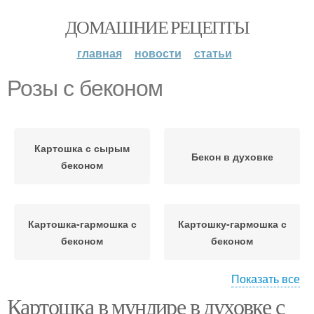
ДОМАШНИЕ РЕЦЕПТЫ
главная
новости
статьи
Розы с беконом
Картошка с сырым
Бекон в духовке
беконом
Картошка-гармошка с
Картошку-гармошка с
беконом
беконом
Показать все
Картошка в мундире в духовке с
Картошка в беконе
Картофельные розы