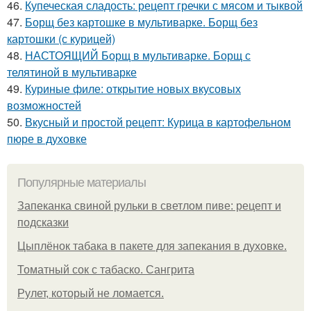
46.
Купеческая сладость: рецепт гречки с мясом и тыквой
47.
Борщ без картошке в мультиварке. Борщ без
картошки (с курицей)
48.
НАСТОЯЩИЙ Борщ в мультиварке. Борщ с
телятиной в мультиварке
49.
Куриные филе: открытие новых вкусовых
возможностей
50.
Вкусный и простой рецепт: Курица в картофельном
пюре в духовке
Популярные материалы
Запеканка свиной рульки в светлом пиве: рецепт и
подсказки
Цыплёнок табака в пакете для запекания в духовке.
Томатный сок с табаско. Сангрита
Рулет, который не ломается.