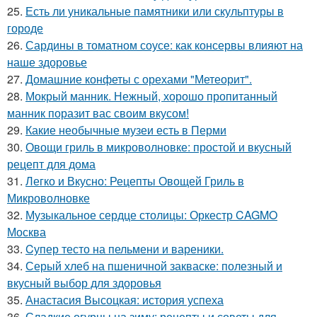
25.
Есть ли уникальные памятники или скульптуры в
городе
26.
Сардины в томатном соусе: как консервы влияют на
наше здоровье
27.
Домашние конфеты с орехами "Метеорит".
28.
Мокрый манник. Нежный, хорошо пропитанный
манник поразит вас своим вкусом!
29.
Какие необычные музеи есть в Перми
30.
Овощи гриль в микроволновке: простой и вкусный
рецепт для дома
31.
Легко и Вкусно: Рецепты Овощей Гриль в
Микроволновке
32.
Музыкальное сердце столицы: Оркестр CAGMO
Москва
33.
Cупер тесто на пельмени и вареники.
34.
Серый хлеб на пшеничной закваске: полезный и
вкусный выбор для здоровья
35.
Анастасия Высоцкая: история успеха
36.
Сладкие огурцы на зиму: рецепты и советы для