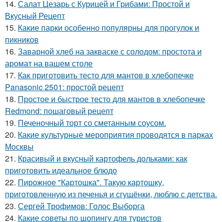
14.
Салат Цезарь с Курицей и Грибами: Простой и
Вкусный Рецепт
15.
Какие парки особенно популярны для прогулок и
пикников
16.
Заварной хлеб на закваске с солодом: простота и
аромат на вашем столе
17.
Как приготовить тесто для мантов в хлебопечке
Panasonic 2501: простой рецепт
18.
Простое и быстрое тесто для мантов в хлебопечке
Redmond: пошаговый рецепт
19.
Печеночный торт со сметанным соусом.
20.
Какие культурные мероприятия проводятся в парках
Москвы
21.
Красивый и вкусный картофель дольками: как
приготовить идеальное блюдо
22.
Пирожное "Картошка". Такую картошку,
приготовленную из печенья и сгущёнки, люблю с детства.
23.
Сергей Трофимов: Голос Выборга
24.
Какие советы по шопингу для туристов