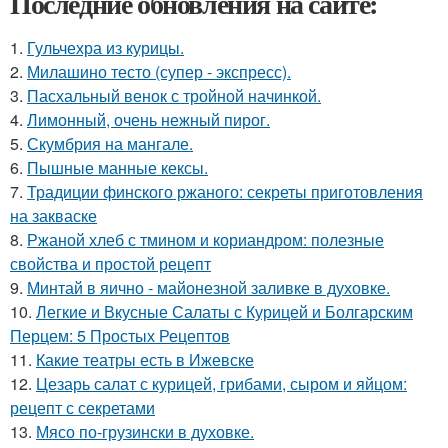
Последние обновления на сайте:
1.
Гульчехра из курицы.
2.
Милашино тесто (супер - экспресс).
3.
Пасхальный венок с тройной начинкой.
4.
Лимонный, очень нежный пирог.
5.
Скумбрия на мангале.
6.
Пышные манные кексы.
7.
Традиции финского ржаного: секреты приготовления
на закваске
8.
Ржаной хлеб с тмином и кориандром: полезные
свойства и простой рецепт
9.
Минтай в яично - майонезной заливке в духовке.
10.
Легкие и Вкусные Салаты с Курицей и Болгарским
Перцем: 5 Простых Рецептов
11.
Какие театры есть в Ижевске
12.
Цезарь салат с курицей, грибами, сыром и яйцом:
рецепт с секретами
13.
Мясо по-грузински в духовке.