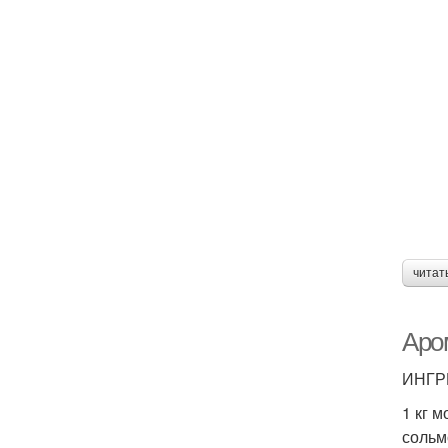
читат
Аро
ИНГР
1 кг 
сольм