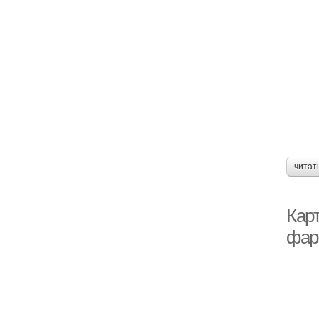
читат
Кар
фар