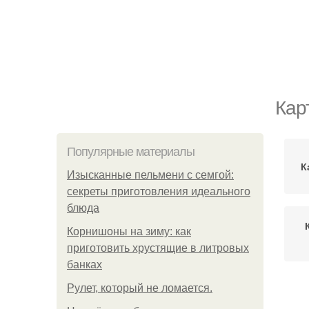
Кар
Популярные материалы
К
Изысканные пельмени с семгой:
секреты приготовления идеального
блюда
Корнишоны на зиму: как
приготовить хрустящие в литровых
банках
Рулет, который не ломается.