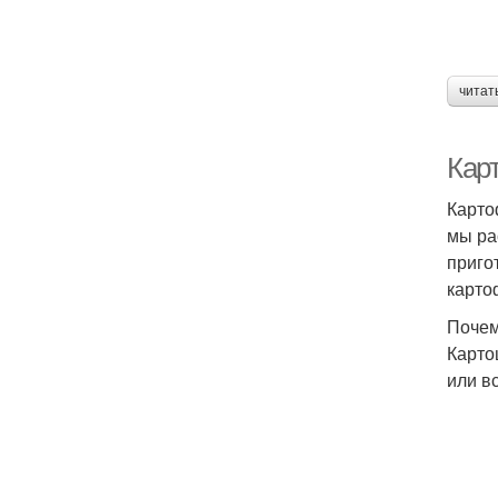
читат
Кар
Карто
мы ра
приго
карто
Почем
Карто
или в