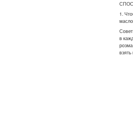
СПОС
1. Чт
масло
Совет
в каж
розма
взять