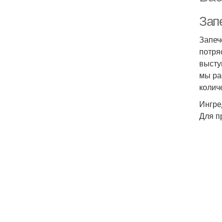
Зап
Запеч
потря
высту
мы ра
колич
Ингре
Для п