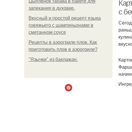
Цыплёнок табака в пакете для
Кар
запекания в духовке.
с б
Вкусный и простой рецепт языка
Сегод
говяжьего с шампиньонами в
раньш
сметанном соусе
кулин
Рецепты в аэрогриле плов. Как
вкусн
приготовить плов в аэрогриле?
Карто
"Язычки" из баклажан.
Фарши
начин
Ингре