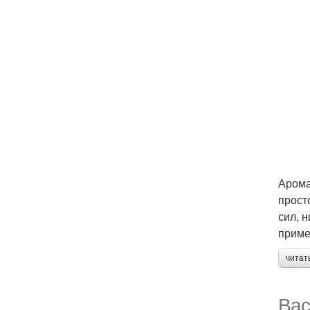
Арома
прост
сил, 
приме
читат
Вас