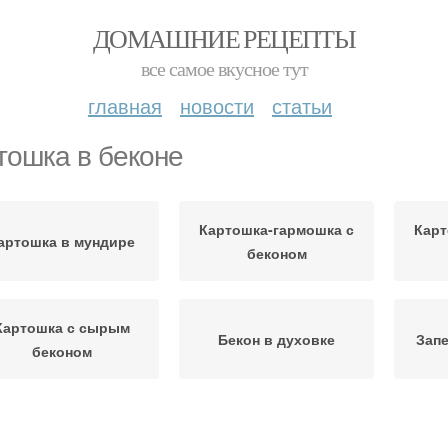
ДОМАШНИЕ РЕЦЕПТЫ
все самое вкусное тут
главная
новости
статьи
тошка в беконе
Картошка-гармошка с
Карт
артошка в мундире
беконом
Картошка с сырым
Бекон в духовке
Запе
беконом
Розы с беконом
Картофель с беконом
Кар