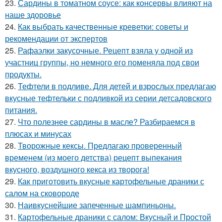
23.
Сардины в томатном соусе: как консервы влияют на
наше здоровье
24.
Как выбрать качественные креветки: советы и
рекомендации от экспертов
25.
Рафаэлки закусочные. Рецепт взяла у одной из
участниц группы, но немного его поменяла под свои
продукты.
26.
Тефтели в подливе. Для детей и взрослых предлагаю
вкусные тефтельки с подливкой из серии детсадовского
питания.
27.
Что полезнее сардины в масле? Разбираемся в
плюсах и минусах
28.
Творожные кексы. Предлагаю проверенный
временем (из моего детства) рецепт выпекания
вкусного, воздушного кекса из творога!
29.
Как приготовить вкусные картофельные драники с
салом на сковороде
30.
Наивкуснейшие запеченные шампиньоны.
31.
Картофельные драники с салом: Вкусный и Простой