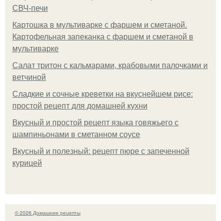
СВЧ-печи
Картошка в мультиварке с фаршем и сметаной.
Картофельная запеканка с фаршем и сметаной в
мультиварке
Салат тритон с кальмарами, крабовыми палочками и
ветчиной
Сладкие и сочные креветки на вкуснейшем рисе:
простой рецепт для домашней кухни
Вкусный и простой рецепт языка говяжьего с
шампиньонами в сметанном соусе
Вкусный и полезный: рецепт пюре с запеченной
курицей
© 2026 Домашние рецепты