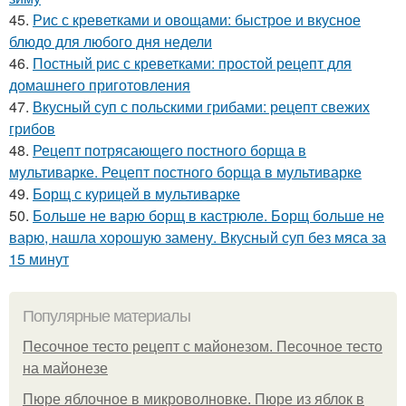
45.
Рис с креветками и овощами: быстрое и вкусное
блюдо для любого дня недели
46.
Постный рис с креветками: простой рецепт для
домашнего приготовления
47.
Вкусный суп с польскими грибами: рецепт свежих
грибов
48.
Рецепт потрясающего постного борща в
мультиварке. Рецепт постного борща в мультиварке
49.
Борщ с курицей в мультиварке
50.
Больше не варю борщ в кастрюле. Борщ больше не
варю, нашла хорошую замену. Вкусный суп без мяса за
15 минут
Популярные материалы
Песочное тесто рецепт с майонезом. Песочное тесто
на майонезе
Пюре яблочное в микроволновке. Пюре из яблок в