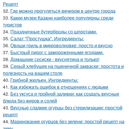
Рецепт
32.
Где можно прогуляться вечером в центре города
33.
Какие музеи Казани наиболее популярны среди
туристов
34.
Праздничные бутерброды со шпротами.
35.
Салат "Простушка". Ингредиенты:
36.
Овощи гриль в микроволновке: просто и вкусно
37.
Быстрый пирог с замороженными ягодами.
38.
Домашние сосиски - вкуснятина и только!
39.
Серый хлебушек на пшеничной закваске: простота и
полезность на вашем столе
40.
Грибной жюльен. Ингредиенты:
41.
Как избежать ошибок в отношениях с людьми
42.
Без уксуса и тройной заливки: как создать вкусные
блюда без жиров и солей
43.
Вкусные сладкие огурцы без стерилизации: простой
рецепт
44.
Маринование огурцов без зелени: простой рецепт на
зиму