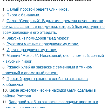
1.
Самый простой рецепт блинчиков.
2.
Пирог с бананами.
3.
Салат "Северный". В далекие времена печень трески
считалась элитным продуктом, который был доступен не
всем желающим его отведать.
4.
Закуска из помидоров "Дед Мороз".
5.
Рулетики мясные к праздничному столу.
6.
Идея к праздничному столу.
7.
Манник "Мокрый". Несложный, очень нежный, сочный
и вкусный пирог.
8.
Ржаной хлеб на закваске с семечками и тмином:
полезный и ароматный рецепт
9.
Простой рецепт ржаного хлеба на закваске в
хлебопечке
10.
Какие археологические находки были сделаны в
районе Ростова
11.
Заварной хлеб на закваске с солодом: простота и
аромат на вашем столе