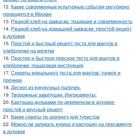
12.
Какие современные культурные события регулярно
проводятся в Москве
13.
Ржаной хлеб на закваске: традиции и современность
14.
Ржаной хлеб на домашней закваске: простой рецепт
в духовке
15.
Простой и быстрый рецепт теста для мантов в
хлебопечке на кипятке
16.
Простое и быстрое пресное тесто для мантов в
хлебопечке: пошаговая инструкция
17.
Секреты идеального теста для мантов: тонкое и
прочное
18.
Десерт из кукурузных палочек.
19.
Творожные завитушки. Ингредиенты:
20.
Картошка дольками по-деревенски в духовке:
простой и вкусный рецепт
21.
Какие советы по шопингу для туристов
22.
Можно ли запекать курицу и картошку на пергаменте
в духовке