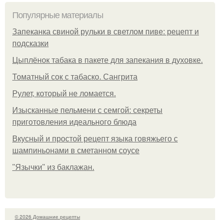
Популярные материалы
Запеканка свиной рульки в светлом пиве: рецепт и
подсказки
Цыплёнок табака в пакете для запекания в духовке.
Томатный сок с табаско. Сангрита
Рулет, который не ломается.
Изысканные пельмени с семгой: секреты
приготовления идеального блюда
Вкусный и простой рецепт языка говяжьего с
шампиньонами в сметанном соусе
"Язычки" из баклажан.
© 2026 Домашние рецепты