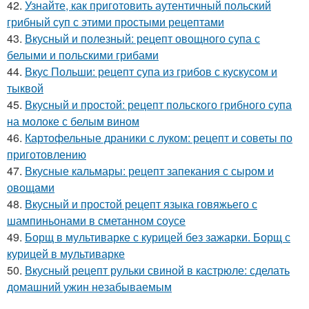
42.
Узнайте, как приготовить аутентичный польский
грибный суп с этими простыми рецептами
43.
Вкусный и полезный: рецепт овощного супа с
белыми и польскими грибами
44.
Вкус Польши: рецепт супа из грибов с кускусом и
тыквой
45.
Вкусный и простой: рецепт польского грибного супа
на молоке с белым вином
46.
Картофельные драники с луком: рецепт и советы по
приготовлению
47.
Вкусные кальмары: рецепт запекания с сыром и
овощами
48.
Вкусный и простой рецепт языка говяжьего с
шампиньонами в сметанном соусе
49.
Борщ в мультиварке с курицей без зажарки. Борщ с
курицей в мультиварке
50.
Вкусный рецепт рульки свиной в кастрюле: сделать
домашний ужин незабываемым