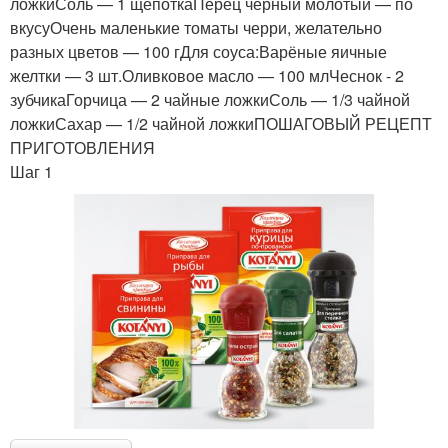
ложкиСоль — 1 щепоткаПерец черный молотый — по
вкусуОчень маленькие томаты черри, желательно
разных цветов — 100 гДля соуса:Варёные яичные
желтки — 3 шт.Оливковое масло — 100 млЧеснок - 2
зубчикаГорчица — 2 чайные ложкиСоль — 1/3 чайной
ложкиСахар — 1/2 чайной ложкиПОШАГОВЫЙ РЕЦЕПТ
ПРИГОТОВЛЕНИЯ
Шаг 1