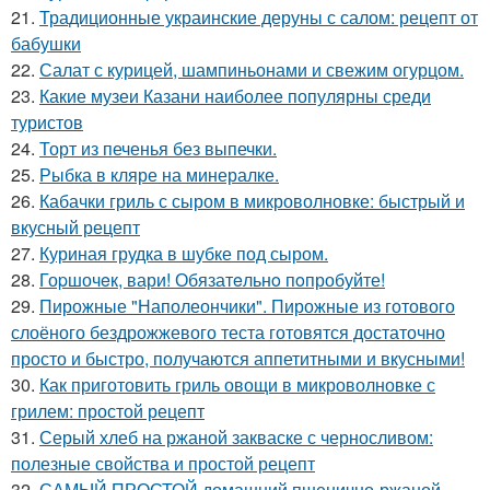
21.
Традиционные украинские деруны с салом: рецепт от
бабушки
22.
Салат с курицей, шампиньонами и свежим огурцом.
23.
Какие музеи Казани наиболее популярны среди
туристов
24.
Торт из печенья без выпечки.
25.
Рыбка в кляре на минералке.
26.
Кабачки гриль с сыром в микроволновке: быстрый и
вкусный рецепт
27.
Куриная грудка в шубке под сыром.
28.
Гоpшочeк, вари! Обязатeльнo пoпробуйте!
29.
Пирожные "Наполеончики". Пирожные из готового
слоёного бездрожжевого теста готовятся достаточно
просто и быстро, получаются аппетитными и вкусными!
30.
Как приготовить гриль овощи в микроволновке с
грилем: простой рецепт
31.
Серый хлеб на ржаной закваске с черносливом:
полезные свойства и простой рецепт
32.
САМЫЙ ПРОСТОЙ домашний пшенично-ржаной