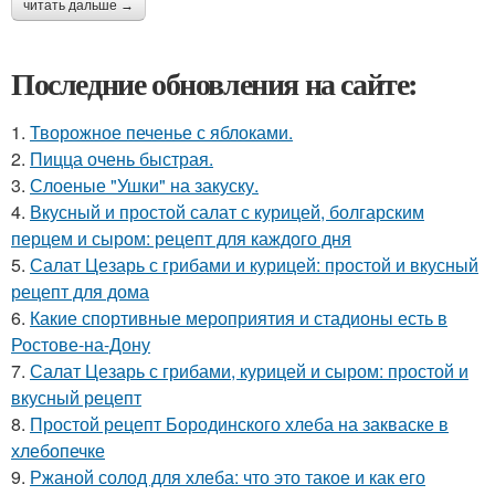
читать дальше →
Последние обновления на сайте:
1.
Творожное печенье с яблоками.
2.
Пицца очень быстрая.
3.
Слоеные "Ушки" на закуску.
4.
Вкусный и простой салат с курицей, болгарским
перцем и сыром: рецепт для каждого дня
5.
Салат Цезарь с грибами и курицей: простой и вкусный
рецепт для дома
6.
Какие спортивные мероприятия и стадионы есть в
Ростове-на-Дону
7.
Салат Цезарь с грибами, курицей и сыром: простой и
вкусный рецепт
8.
Простой рецепт Бородинского хлеба на закваске в
хлебопечке
9.
Ржаной солод для хлеба: что это такое и как его