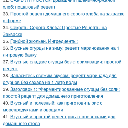
хлеб: пошаговый рецепт
33.
Простой рецепт домашнего серого хлеба на закваске
в форме
34.
Секреты Серого Хлеба: Простые Рецепты на
Закваске
35.
Грибной жюльен. Ингредиенты:
36.
Вкусные огурцы на зиму: рецепт маринования на 1
литровую банку
37.
Вкусные сладкие огурцы без стерилизации: простой
рецепт
38.
Запаситесь свежим вкусом: рецепт маринада для
огурцов без сахара на 1 литр воды
39.
Заголовок 1: "Ферментированные огурцы без соли:
простой рецепт для домашнего приготовления
40.
Вкусный и полезный: как приготовить рис с
морепродуктами и овощами
41.
Вкусный и простой рецепт риса с креветками для
домашнего стола