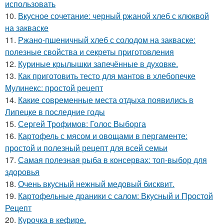
использовать
10.
Вкусное сочетание: черный ржаной хлеб с клюквой
на закваске
11.
Ржано-пшеничный хлеб с солодом на закваске:
полезные свойства и секреты приготовления
12.
Куриные крылышки запечённые в духовке.
13.
Как приготовить тесто для мантов в хлебопечке
Мулинекс: простой рецепт
14.
Какие современные места отдыха появились в
Липецке в последние годы
15.
Сергей Трофимов: Голос Выборга
16.
Картофель с мясом и овощами в пергаменте:
простой и полезный рецепт для всей семьи
17.
Самая полезная рыба в консервах: топ-выбор для
здоровья
18.
Очень вкусный нежный медовый бисквит.
19.
Картофельные драники с салом: Вкусный и Простой
Рецепт
20.
Курочка в кефире.