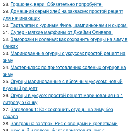
28.
Горшочек, вари! Обязательно попробуйте!
29.
Домашний серый хлеб на закваске: простой рецепт
для начинающих
30.
Тарталетки с куриным Филе, шампиньонами и сыром.
31.
Супер - мягкие маффины от Джейми Оливера.
32.
Заморозки и соленья: как сохранить огурцы на зиму в
банках
33.
Маринованные огурцы с уксусом: простой рецепт на
зиму
34.
Мастер-класс по приготовлению соленых огурцов на
зиму
35.
Огурцы маринованные с яблочным уксусом: новый
вкусный рецепт
36.
Огурцы в уксусе: простой рецепт маринования на 1
литровую банку
37.
Заголовок 1: Как сохранить огурцы на зиму без
сахара
38.
Завтрак на завтрак: Рис с овощами и креветками
39.
Вкусный и полезный: как приготовить рис с