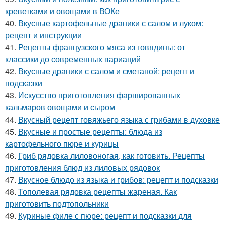
креветками и овощами в ВОКе
40.
Вкусные картофельные драники с салом и луком:
рецепт и инструкции
41.
Рецепты французского мяса из говядины: от
классики до современных вариаций
42.
Вкусные драники с салом и сметаной: рецепт и
подсказки
43.
Искусство приготовления фаршированных
кальмаров овощами и сыром
44.
Вкусный рецепт говяжьего языка с грибами в духовке
45.
Вкусные и простые рецепты: блюда из
картофельного пюре и курицы
46.
Гриб рядовка лиловоногая, как готовить. Рецепты
приготовления блюд из лиловых рядовок
47.
Вкусное блюдо из языка и грибов: рецепт и подсказки
48.
Тополевая рядовка рецепты жареная. Как
приготовить подтопольники
49.
Куриные филе с пюре: рецепт и подсказки для