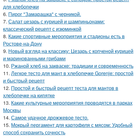
для хлебопечки
6.
Пирог "Замарашка" с черникой.
7.
Салат цезарь с курицей и шампиньонами:
классический рецепт с изюминкой
8.
Какие спортивные мероприятия и стадионы есть в
Ростове-на-Дону
9.
Новый взгляд на классику: Цезарь с копченой курицей
и маринованными грибами
10.
Ржаной хлеб на закваске: традиции и современность
11.
Легкое тесто для мант в хлебопечке Gorenje: простой
и быстрый рецепт
12.
Простой и быстрый рецепт теста для мантов в
хлебопечке на кипятке
13.
Какие культурные мероприятия проводятся в парках
Москвы
14.
Самое удачное дрожжевое тесто.
15.
Мокрый пергамент для картофеля с мясом: Удобный
способ сохранить сочность