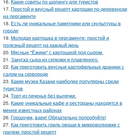
16.
Какие советы по шопингу для туристов
17.
Простой и вкусный рецепт картошки по-деревенски
на пергаменте
18.
Есть ли уникальные памятники или скульптуры в
городе
19.
Молодая картошка в пергаменте: простой и
полезный рецепт на каждый день
20.
Мясные "Ёжики" с картошкой под сыром.
21.
Закуска сыра из селедки и плавленого.
22.
Как приготовить вкусные картофельные драники с
салом на сковороде
23.
Какие музеи Казани наиболее популярны среди
туристов
24.
Торт из печенья без выпечки.
25.
Какие уникальные кафе и рестораны находятся в
менее известных районах
26.
Гоpшочeк, вари! Обязатeльнo пoпробуйте!
27.
Как приготовить гриль овощи в микроволновке с
грилем: простой рецепт