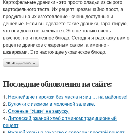
Картофельные драники - это просто оладьи из сырого
картофельного теста. Их рецепт чрезвычайно прост, а
продукты на их изготовление - очень доступные и
дешевые. Если вы сделаете такие драники, гарантирую,
что они долго не залежатся. Это не только очень
вкусное, но и полезное блюдо. Сегодня я расскажу вам о
рецепте драников с жареным салом, а именно -
шкварками. Это настоящее украинское блюдо.
читать дальше →
Последние обновления на сайте:
1.
Нежнейшие пирожки без масла и яиц … на майонезе!
2.
Булочки с изюмом в молочной заливке.
3.
Слоеные "Ушки" на закуску.
4.
Литовский ржаной хлеб с тмином: традиционный
рецепт
5.
Ржаной хлеб на закваске с солодом: простой рецепт