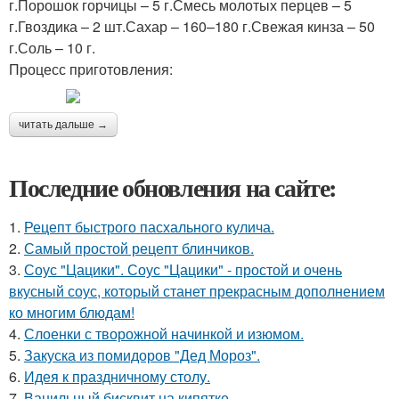
г.Порошок горчицы – 5 г.Смесь молотых перцев – 5
г.Гвоздика – 2 шт.Сахар – 160–180 г.Свежая кинза – 50
г.Соль – 10 г.
Процесс приготовления:
читать дальше →
Последние обновления на сайте:
1.
Рецепт быстрого пасхального кулича.
2.
Самый простой рецепт блинчиков.
3.
Соус "Цацики". Соус "Цацики" - простой и очень
вкусный соус, который станет прекрасным дополнением
ко многим блюдам!
4.
Слоенки с творожной начинкой и изюмом.
5.
Закуска из помидоров "Дед Мороз".
6.
Идея к праздничному столу.
7.
Ванильный бисквит на кипятке.