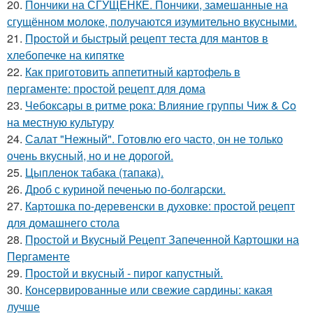
20.
Пончики на СГУЩЁНКЕ. Пончики, замешанные на
сгущённом молоке, получаются изумительно вкусными.
21.
Простой и быстрый рецепт теста для мантов в
хлебопечке на кипятке
22.
Как приготовить аппетитный картофель в
пергаменте: простой рецепт для дома
23.
Чебоксары в ритме рока: Влияние группы Чиж & Co
на местную культуру
24.
Салат "Нежный". Готовлю его часто, он не только
очень вкусный, но и не дорогой.
25.
Цыпленок табака (тапака).
26.
Дроб с куриной печенью по-болгарски.
27.
Картошка по-деревенски в духовке: простой рецепт
для домашнего стола
28.
Простой и Вкусный Рецепт Запеченной Картошки на
Пергаменте
29.
Простой и вкусный - пирог капустный.
30.
Консервированные или свежие сардины: какая
лучше