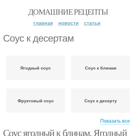
ДОМАШНИЕ РЕЦЕПТЫ
главная
новости
статьи
Соус к десертам
Ягодный соус
Соус к блинам
Фруктовый соус
Соус к десерту
Показать все
Соус ягодный к блинам. Ягодный
Соус из клубники
Клубничный соус