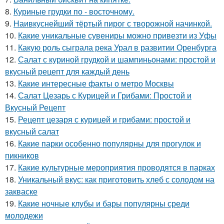
8.
Куриные грудки по - восточному.
9.
Наивкуснейший тёртый пирог с творожной начинкой.
10.
Какие уникальные сувениры можно привезти из Уфы
11.
Какую роль сыграла река Урал в развитии Оренбурга
12.
Салат с куриной грудкой и шампиньонами: простой и
вкусный рецепт для каждый день
13.
Какие интересные факты о метро Москвы
14.
Салат Цезарь с Курицей и Грибами: Простой и
Вкусный Рецепт
15.
Рецепт цезаря с курицей и грибами: простой и
вкусный салат
16.
Какие парки особенно популярны для прогулок и
пикников
17.
Какие культурные мероприятия проводятся в парках
18.
Уникальный вкус: как приготовить хлеб с солодом на
закваске
19.
Какие ночные клубы и бары популярны среди
молодежи