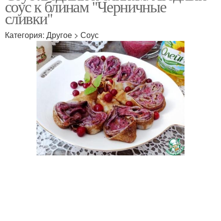
соус к блинам "Черничные
сливки"
Категория: Другое > Соус
Клубничные соусы
Соус к мясу
Фруктово-ягодные
Соусы к мясу
соусы
Вишневый соус
Клюквенный соус
Соус из чёрной
Грузинский соус
смородины