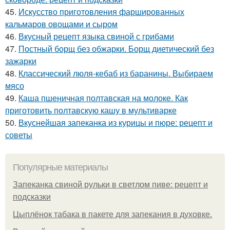
45.
Искусство приготовления фаршированных
кальмаров овощами и сыром
46.
Вкусный рецепт языка свиной с грибами
47.
Постный борщ без обжарки. Борщ диетический без
зажарки
48.
Классический люля-кебаб из баранины. Выбираем
мясо
49.
Каша пшеничная полтавская на молоке. Как
приготовить полтавскую кашу в мультиварке
50.
Вкуснейшая запеканка из курицы и пюре: рецепт и
советы
Популярные материалы
Запеканка свиной рульки в светлом пиве: рецепт и
подсказки
Цыплёнок табака в пакете для запекания в духовке.