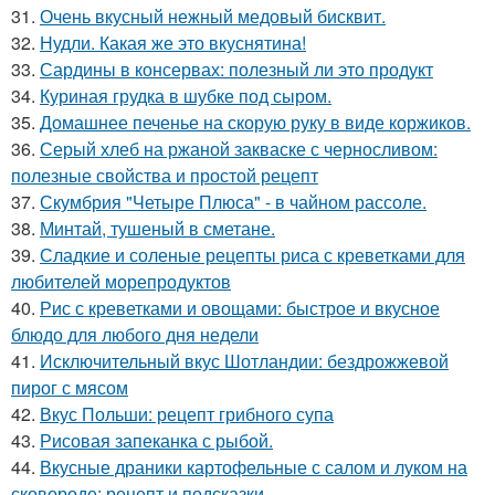
31.
Очень вкусный нежный медовый бисквит.
32.
Нудли. Какая же это вкуснятина!
33.
Сардины в консервах: полезный ли это продукт
34.
Куриная грудка в шубке под сыром.
35.
Домашнее печенье на скорую руку в виде коржиков.
36.
Серый хлеб на ржаной закваске с черносливом:
полезные свойства и простой рецепт
37.
Скумбрия "Четыре Плюса" - в чайном рассоле.
38.
Минтай, тушеный в сметане.
39.
Сладкие и соленые рецепты риса с креветками для
любителей морепродуктов
40.
Рис с креветками и овощами: быстрое и вкусное
блюдо для любого дня недели
41.
Исключительный вкус Шотландии: бездрожжевой
пирог с мясом
42.
Вкус Польши: рецепт грибного супа
43.
Рисовая запеканка с рыбой.
44.
Вкусные драники картофельные с салом и луком на
сковороде: рецепт и подсказки