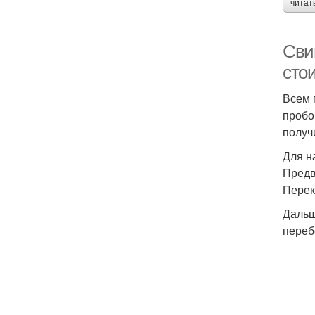
читат
Сви
сто
Всем 
пробо
получ
Для н
Предв
Перек
Дальше
переб