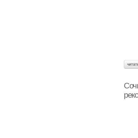
читат
Соч
рек