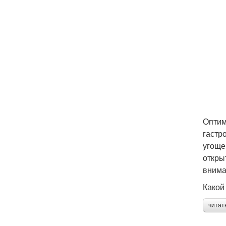
Оптим
гастр
угоще
откры
внима
Какой
читат