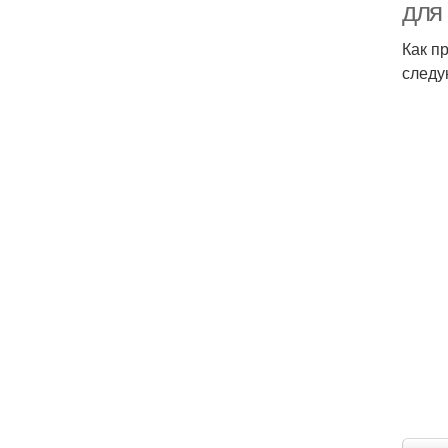
для
Как п
следу