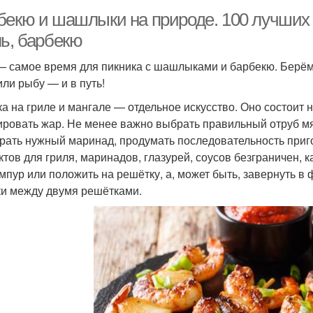
бекю и шашлыки на природе. 100 лучших 
ль, барбекю
— самое время для пикника с шашлыками и барбекю. Берём 
или рыбу — и в путь!
ка на гриле и мангале — отдельное искусство. Оно состоит 
ировать жар. Не менее важно выбрать правильный отруб мя
рать нужный маринад, продумать последовательность приг
ктов для гриля, маринадов, глазурей, соусов безграничен, 
мпур или положить на решётку, а, может быть, завернуть в
ки между двумя решётками.