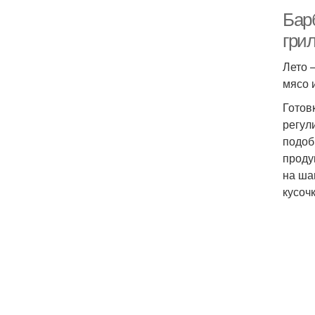
Бар
гри
Лето 
мясо 
Готов
регул
подоб
проду
на ша
кусоч