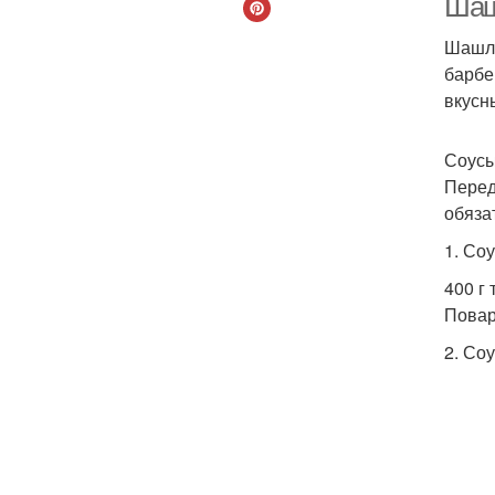
Шаш
Шашлы
барбе
вкусн
Соусы
Перед
обяза
1. Со
400 г
Повар
2. Со