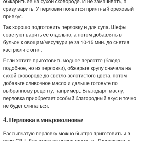
обжарить её на сухой сковороде. И не замачивать, а
сразу варить. У перловки появится приятный ореховый
привкус.
Так хорошо подготовить перловку и для супа. Шефы
советуют варить её отдельно, а потом добавлять в
бульон к овощам/мясу/курице за 10-15 мин. до снятия
кастрюли с огня.
Если хотите приготовить модное перлотто (блюдо,
подобное, но из перловки), обжарьте крупу сначала на
сухой сковороде до светло-золотистого цвета, потом
добавьте сливочное масло и дальше готовьте по
выбранному рецепту, например,. Благодаря маслу,
перловка приобретает особый благородный вкус и точно
не будет слипаться.
4. Перловка в микроволновке
Рассыпчатую перловку можно быстро приготовить и в
печи-СВЧ. Для этого её нужно промыть. Переложить в