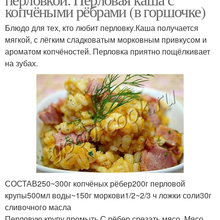
копчёными рёбрами (в горшочке)
Блюдо для тех, кто любит перловку.Каша получается
мягкой, с лёгким сладковатым морковным привкусом и
ароматом копчёностей. Перловка приятно пощёлкивает
на зубах.
СОСТАВ250~300г копчёных рёбер200г перловой
крупы500мл воды~150г моркови1/2~2/3 ч ложки соли30г
сливочного масла
Перловую крупу промыть.С рёбер срезать мясо. Мясо