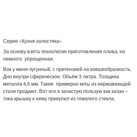
Плов из перловки
Свинин с перловкой
Серия «Кухня холостяка»
За основу взята технология приготовления плова, но
Перловка в
немного упрощенная.
Перловки со свининой
мультиварке
Вок у меня чугунный, с претензией на ковшеобразность.
Дно внутри сферическое. Объём 3 литра. Толщина
металла 4,5 мм. Такие примерно кеты из нержавеющей
стали продают. Вот его я зачастую пользую как казан –
Перловка с мясом
Суп с перловкой
тока крышку к нему прикупил из тяжелого стекла.
Перловка с капустой
Грудинка с перловкой