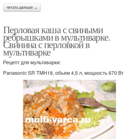
Ингредиенты для
читать дальше →
Кролик с перловкой
перловка
Перловая каша с свиными
ребрышками в мультиварке.
Свинина с перловкой в
мультиварке
Рецепт для мультиварки:
Panasonic SR TMH18, объем 4,5 л, мощность 670 Вт