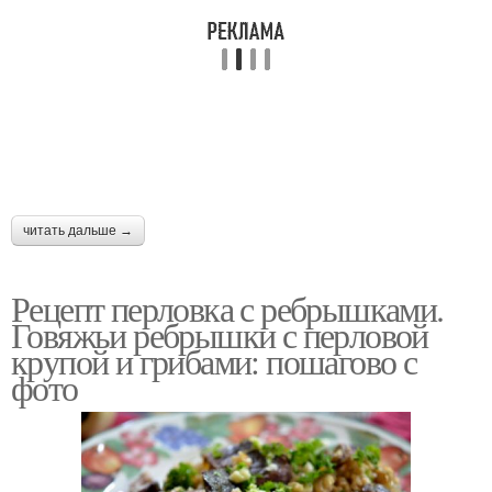
Пирог с перловкой
Перловка с подливой
Перловка со свининой
Турист с перловкой
читать дальше →
Рецепт перловка с ребрышками.
Каша с перловкой
Перловка с овощами
Говяжьи ребрышки с перловой
крупой и грибами: пошагово с
фото
Перловка в духовке
Перловки с мясом