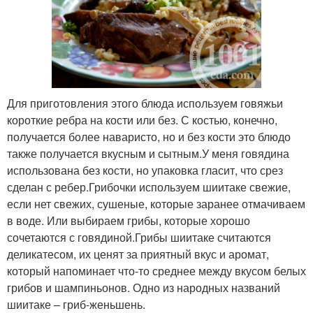
Рассыпчатый плов
Перловки на пару
Для приготовления этого блюда используем говяжьи
Перловки в
Перловка с колбасками
короткие ребра на кости или без. С костью, конечно,
мультиварке
получается более наваристо, но и без кости это блюдо
также получается вкусным и сытным.У меня говядина
использована без кости, но упаковка гласит, что срез
Перловка с копчеными
сделан с ребер.Грибочки используем шиитаке свежие,
Перловка с курицей
ребрышками
если нет свежих, сушеные, которые заранее отмачиваем
в воде. Или выбираем грибы, которые хорошо
сочетаются с говядиной.Грибы шиитаке считаются
деликатесом, их ценят за приятный вкус и аромат,
Перловки с грибами
Ребрышки с перловкой
который напоминает что-то среднее между вкусом белых
грибов и шампиньонов. Одно из народных названий
шиитаке – гриб-женьшень.