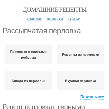
ДОМАШНИЕ РЕЦЕПТЫ
главная
новости
статьи
Рассыпчатая перловка
Перловка с свиными
Рецепты из перловки
ребрами
Блюда из перловки
Вкусная перловка
Показать все
Перловка с
Рецепт перловка с свиными
Перловка для
предварительным